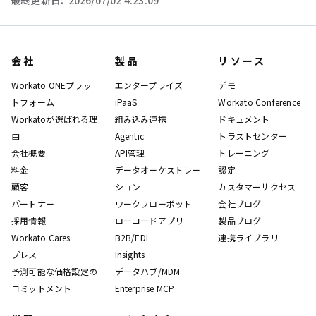
最終更新日:
2026/07/02 4:23:09
会社
製品
リソース
Workato ONEプラッ
エンタープライズ
デモ
トフォーム
iPaaS
Workato Conference
Workatoが選ばれる理
組み込み連携
ドキュメント
由
Agentic
トラストセンター
会社概要
API管理
トレーニング
料金
データオーケストレー
認定
顧客
ション
カスタマーサクセス
パートナー
ワークフローボット
会社ブログ
採用情報
ローコードアプリ
製品ブログ
Workato Cares
B2B/EDI
連携ライブラリ
プレス
Insights
予測可能な価格設定の
データハブ/MDM
コミットメント
Enterprise MCP