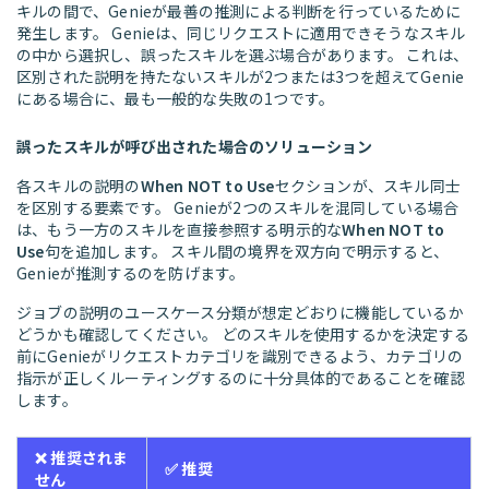
キルの間で、Genieが最善の推測による判断を行っているために
発生します。 Genieは、同じリクエストに適用できそうなスキル
の中から選択し、誤ったスキルを選ぶ場合があります。 これは、
区別された説明を持たないスキルが2つまたは3つを超えてGenie
にある場合に、最も一般的な失敗の1つです。
誤ったスキルが呼び出された場合のソリューション
各スキルの説明の
When NOT to Use
セクションが、スキル同士
を区別する要素です。 Genieが2つのスキルを混同している場合
は、もう一方のスキルを直接参照する明示的な
When NOT to
Use
句を追加します。 スキル間の境界を双方向で明示すると、
Genieが推測するのを防げます。
ジョブの説明のユースケース分類が想定どおりに機能しているか
どうかも確認してください。 どのスキルを使用するかを決定する
前にGenieがリクエストカテゴリを識別できるよう、カテゴリの
指示が正しくルーティングするのに十分具体的であることを確認
します。
❌ 推奨されま
✅ 推奨
せん