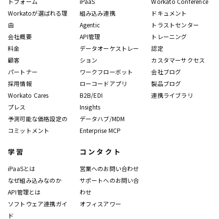
トフォーム
iPaaS
Workato Conference
Workatoが選ばれる理
組み込み連携
ドキュメント
由
Agentic
トラストセンター
会社概要
API管理
トレーニング
料金
データオーケストレー
認定
顧客
ション
カスタマーサクセス
パートナー
ワークフローボット
会社ブログ
採用情報
ローコードアプリ
製品ブログ
Workato Cares
B2B/EDI
連携ライブラリ
プレス
Insights
予測可能な価格設定の
データハブ/MDM
コミットメント
Enterprise MCP
学習
コンタクト
iPaaSとは
営業へのお問い合わせ
なぜ組み込みなのか
サポートへのお問い合
API管理とは
わせ
ソフトウェア連携ガイ
オフィスアワー
ド