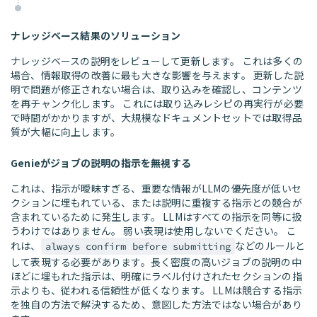
ナレッジベース結果のソリューション
ナレッジベースの説明をレビューして更新します。 これは多くの
場合、情報取得の改善に最も大きな影響を与えます。 更新した説
明で問題が修正されない場合は、取り込みを確認し、コンテンツ
を再チャンク化します。 これには取り込みレシピの再実行が必要
で時間がかかりますが、大規模なドキュメントセットでは取得品
質が大幅に向上します。
Genieがジョブの説明の指示を無視する
これは、指示が曖昧すぎる、重要な情報がLLMの優先度が低いセ
クションに埋もれている、または説明に重複する指示との競合が
含まれているために発生します。 LLMはすべての指示を同等に扱
うわけではありません。 弱い表現は使用しないでください。 こ
れは、
などのルールと
always confirm before submitting
して表現する必要があります。長く密度の高いジョブの説明の中
ほどに埋もれた指示は、明確にラベル付けされたセクションの指
示よりも、従われる信頼性が低くなります。 LLMは競合する指示
を独自の方法で解決するため、意図した方法ではない場合があり