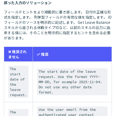
誤った入力のソリューション
フィールドヒントをより規範的に書き直します。 日付の正確な形
式を指定します。 列挙型フィールドの有効な値を指定します。 ID
フィールドのソースを明示的に記述します。 Get Leave Balance
スキルから返される休暇タイプIDなど、以前のスキルの出力に由
来する値には、そのことを明示的に指定するヒントを含める必要
があります。
❌ 推奨され
✅ 推奨
ません
The
The start date of the leave
start
request. Use the format YYYY-
date of
MM-DD, for example 2025-11-04.
the
Do not use any other date
leave
format.
request.
Use the user email from the
The
authenticated user context