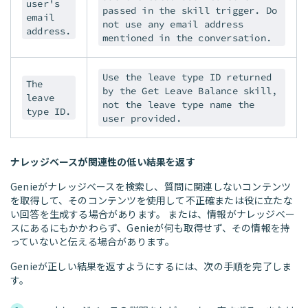
user's
passed in the skill trigger. Do
email
not use any email address
address.
mentioned in the conversation.
Use the leave type ID returned
The
by the Get Leave Balance skill,
leave
not the leave type name the
type ID.
user provided.
ナレッジベースが関連性の低い結果を返す
Genieがナレッジベースを検索し、質問に関連しないコンテンツ
を取得して、そのコンテンツを使用して不正確または役に立たな
い回答を生成する場合があります。 または、情報がナレッジベー
スにあるにもかかわらず、Genieが何も取得せず、その情報を持
っていないと伝える場合があります。
Genieが正しい結果を返すようにするには、次の手順を完了しま
す。