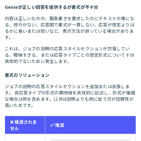
Genieが正しい回答を提供するが書式が不十分
内容は正しいものの、箇条書きを要求したのにテキストの塊にな
る、改行がない、応答間で書式が一貫しない、応答が想定よりは
るかに長いまたは短いなど、表示方法が誤っている場合がありま
す。
これは、ジョブの説明の応答スタイルセクションが欠落してい
る、曖昧すぎる、または応答タイプごとの想定形式について十分
具体的でないために発生します。
書式のソリューション
ジョブの説明の応答スタイルセクションを追加または拡張しま
す。 各応答タイプの形式の期待値を具体的に記述し、形式が複雑
な場合は例を含めます。LLMは説明よりも例に従う方が信頼性が
高いためです。
❌ 推奨されま
✅ 推奨
せん