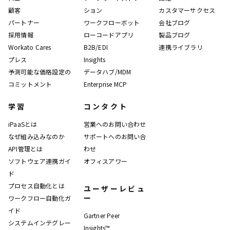
顧客
ション
カスタマーサクセス
パートナー
ワークフローボット
会社ブログ
採用情報
ローコードアプリ
製品ブログ
Workato Cares
B2B/EDI
連携ライブラリ
プレス
Insights
予測可能な価格設定の
データハブ/MDM
コミットメント
Enterprise MCP
学習
コンタクト
iPaaSとは
営業へのお問い合わせ
なぜ組み込みなのか
サポートへのお問い合
API管理とは
わせ
ソフトウェア連携ガイ
オフィスアワー
ド
プロセス自動化とは
ユーザーレビュ
ー
ワークフロー自動化ガ
イド
Gartner Peer
システムインテグレー
Insights™