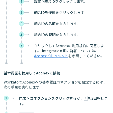
設定 >統合ID
をクリックします。
2
統合IDを作成
をクリックします。
3
統合IDの
名前
を入力します。
4
統合IDの
説明
を入力します。
5
クリックしてAconexの利用規約に同意しま
6
す。 Integration IDの詳細については、
Aconexドキュメント
を参照してください。
基本認証を使用してAconexに接続
WorkatoでAconexへの基本認証コネクションを設定するには、
次の手順を実行します:
作成 > コネクション
をクリックするか、
を2回押しま
1
C
す。