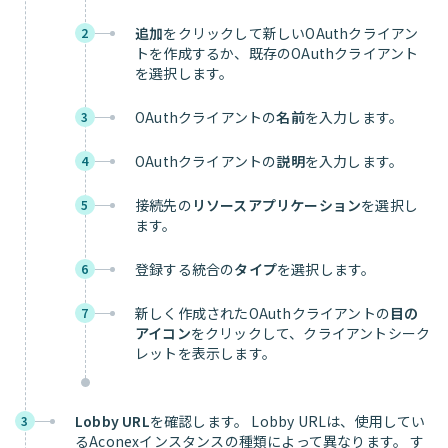
追加
をクリックして新しいOAuthクライアン
2
トを作成するか、既存のOAuthクライアント
を選択します。
OAuthクライアントの
名前
を入力します。
3
OAuthクライアントの
説明
を入力します。
4
接続先の
リソースアプリケーション
を選択し
5
ます。
登録する統合の
タイプ
を選択します。
6
新しく作成されたOAuthクライアントの
目の
7
アイコン
をクリックして、クライアントシーク
レットを表示します。
Lobby URL
を確認します。 Lobby URLは、使用してい
3
るAconexインスタンスの種類によって異なります。 す