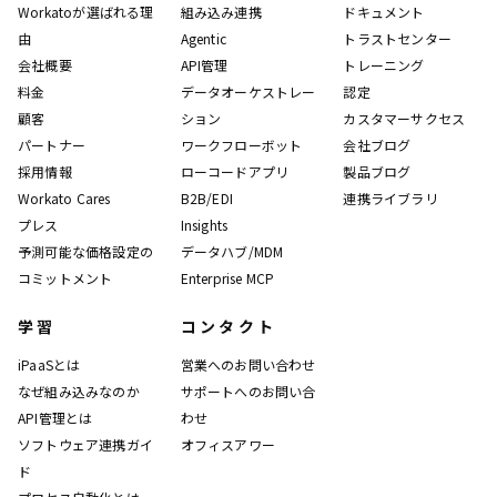
Workatoが選ばれる理
組み込み連携
ドキュメント
由
Agentic
トラストセンター
会社概要
API管理
トレーニング
料金
データオーケストレー
認定
顧客
ション
カスタマーサクセス
パートナー
ワークフローボット
会社ブログ
採用情報
ローコードアプリ
製品ブログ
Workato Cares
B2B/EDI
連携ライブラリ
プレス
Insights
予測可能な価格設定の
データハブ/MDM
コミットメント
Enterprise MCP
学習
コンタクト
iPaaSとは
営業へのお問い合わせ
なぜ組み込みなのか
サポートへのお問い合
API管理とは
わせ
ソフトウェア連携ガイ
オフィスアワー
ド