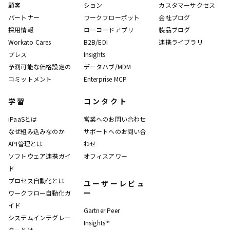
顧客
ション
カスタマーサクセス
パートナー
ワークフローボット
会社ブログ
採用情報
ローコードアプリ
製品ブログ
Workato Cares
B2B/EDI
連携ライブラリ
プレス
Insights
予測可能な価格設定の
データハブ/MDM
コミットメント
Enterprise MCP
学習
コンタクト
iPaaSとは
営業へのお問い合わせ
なぜ組み込みなのか
サポートへのお問い合
API管理とは
わせ
ソフトウェア連携ガイ
オフィスアワー
ド
プロセス自動化とは
ユーザーレビュ
ー
ワークフロー自動化ガ
イド
Gartner Peer
システムインテグレー
Insights™
ターとは