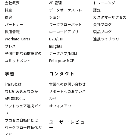
会社概要
API管理
トレーニング
料金
データオーケストレー
認定
顧客
ション
カスタマーサクセス
パートナー
ワークフローボット
会社ブログ
採用情報
ローコードアプリ
製品ブログ
Workato Cares
B2B/EDI
連携ライブラリ
プレス
Insights
予測可能な価格設定の
データハブ/MDM
コミットメント
Enterprise MCP
学習
コンタクト
iPaaSとは
営業へのお問い合わせ
なぜ組み込みなのか
サポートへのお問い合
API管理とは
わせ
ソフトウェア連携ガイ
オフィスアワー
ド
プロセス自動化とは
ユーザーレビュ
ー
ワークフロー自動化ガ
イド