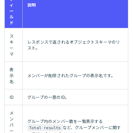
ィ
説明
ー
ル
ド
ス
キ
レスポンスで返されるオブジェクトスキーマのリ
ー
スト。
マ
表
示
メンバーが削除されたグループの表示名です。
名
ID
グループの一意のID。
メ
ン
グループ内のメンバー数を一覧表示する
バ
など、グループメンバーに関す
Total results
ー