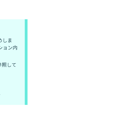
めしま
ション内
を参照して
ト