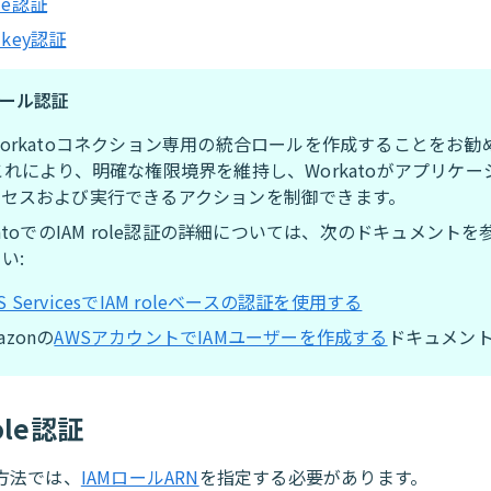
ole認証
s key認証
ロール認証
orkatoコネクション専用の統合ロールを作成することをお勧
これにより、明確な権限境界を維持し、Workatoがアプリケー
クセスおよび実行できるアクションを制御できます。
katoでのIAM role認証の詳細については、次のドキュメント
い:
S ServicesでIAM roleベースの認証を使用する
azonの
AWSアカウントでIAMユーザーを作成する
ドキュメン
role認証
方法では、
IAMロールARN
を指定する必要があります。