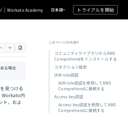
トライアルを開始
日本語
ジ
Workato Academy
このページの内容
ー
コミュニティライブラリからAWS
Comprehendをインストールする
コネクション設定
ある場合
IAM role認証
IAM role認証を使用してAWS
関係を見つける
Comprehendに接続する
orkato内
Access key認証
ント、およ
Access key認証を使用してAWS
Comprehendに接続する