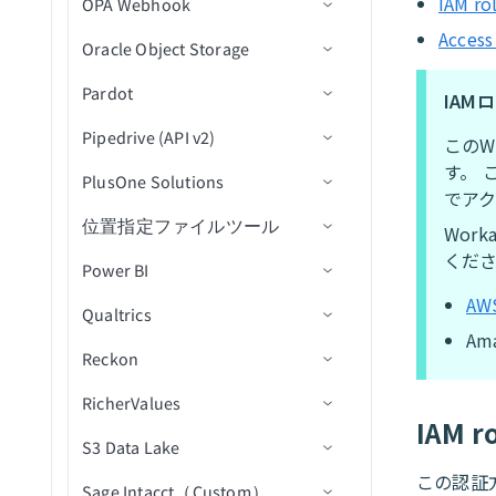
IAM r
OPA Webhook
アクション
アクション
コネクション設定
コネクション設定
新規/更新済みユーザー
シート内の新規行
レコードの削除
ファイルのアップロード
新規アクティビティログ
トリガー
アプリケーションを移動(v3)
商談を更新
ユーザーが更新済み
ユーザー別に会話を検索
更新アクション
コメントを作成
顧客リクエストを作成
クエリを使用してレコード
グループを削除
レコードを取得
Acces
JWT by Workato
コネクション設定
関連付けを一覧表示
新規/更新済み課題をエクス
JSON変換
を検索
Oracle Object Storage
アクション
トリガー
トリガー
ファイルをダウンロード
新規項目
レコードをアーカイブ
アカウント取引照会
アクション
アプリケーションを却下
連絡先を検索
ユーザー別にメモを検索
削除アクション
課題を作成
コメントを作成
キュー内の新規メッセージ
（batch）
ポート
ユーザーを削除
レコードを一覧表示
LaunchDarkly
トリガー
コネクション設定
（リアルタイム）
レコードの更新
Pardot
アクション
前提条件
レコードを取得
新規項目（リアルタイム）
列値をクリア
入金照会
レコードの作成
新規/更新済みデータベース
新規Webhookイベント
IAM
アプリケーションを却下
ユーザーを検索
ユーザー別にセグメントを
カスタムSQLを実行
ユーザーを作成
コメントを一覧表示
メッセージをキューに公開
レコードを関連付け
New event（リアルタイム）
IDでグループ詳細を取得
テーブルを読み込む
レコード
LinkedIn
アクション
アクション
コネクション設定
（v3）
検索
トピック内の新規メッセー
新規オブジェクト
Pipedrive (API v2)
コネクション設定
前提条件
レコードを一覧表示
グループに移動された新規
レコードの作成
転送リクエスト
レコードの削除
レコードの作成
このW
パイプラインを検索
クエリ結果をエクスポート
添付ファイルをダウンロー
IDでコメントを取得
メッセージをトピックに公
レコードを関連付け（バッ
新規課題
ジ（リアルタイム）
IDでユーザー詳細を取得
アクティビティ実行をクエ
項目
す。 
MailChimp
コネクション設定
添付ファイルをアップロー
ユーザー別にタグを検索
ド
開
関連付けを作成
JWTを生成
PlusOne Solutions
アクション
コネクション設定
コネクション設定
チ）
メールメッセージを移動
レコードの削除
IDによるレコード詳細の取
IDによるレコード詳細の取
IDでユーザーを取得
キューを取得
リ
でア
ド
新規課題（バッチ）
ユーザーライセンスを取得
グループに移動された新規
得
得
Mapper by Workato
トリガー
コネクション設定
ユーザーを検索
課題の変更ログを取得
キュー内のメッセージを受
関連付けを削除
JWTをデコード
位置指定ファイルツール
トリガー
トリガー
コネクション設定
関連付けを削除（batch）
レコードの検索
レコードを取得
レコードの作成
Wor
キュー内の課題を取得
オンデマンド項目ジョブを
項目（リアルタイム）
新規/更新済みコメント（リ
信
グループにメンバーを追加
レコードの更新
データベースをクエリ
くださ
Marketo
アクション
トリガー
コネクション設定
ユーザーを更新
課題を取得
オブジェクトの作成
新規リード獲得フォーム送
実行
Power BI
アクション
アクション
アクション
コネクション設定
オブジェクトデータをエク
アルタイム）
メールメッセージを送信
レコードを移動
レコードの削除
新規オブジェクト
新規/更新済みレコード
任意の列値が更新済み
信
スポート（file）
グループからメンバーを削
レコードの検索
AW
Microsoft Dynamics 365
アクション
アクション
コネクション設定
課題コメントを取得
オブジェクトの削除
IDでリード獲得フォーム応
キャンペーンが作成されま
オンデマンドテーブルメン
Qualtrics
アクション
前提条件
新規/更新済み課題（リアル
レコードの更新
レコードを検索
オブジェクトをダウンロー
新規/更新済みオブジェクト
オブジェクトの作成
新規レコード
レコードの作成
レコードの作成
除
任意の列値が更新済み（リ
（batch）
答を取得
した
テナンスを実行
Am
CRMデータをインポート
タイム）
レコードの更新
ド
メッセージテンプレート by
セルフサービスフローステッ
コネクション設定
IDでオブジェクトを取得
サブスクライバーを追加
オブジェクトにマッピング
アルタイム）
Reckon
コネクション設定
コネクション設定
ファイルのアップロード
レコードの更新
オブジェクトの削除
レコードが更新済み
レコードの削除
IDによるレコード詳細の取
フラットファイルを構築
（file）
サインインセッションを取
Workato
プ
課題スキーマを取得
リード獲得フォーム回答を
キャンペーンが開封されま
レコードの更新
新規/更新済みワークログ
オブジェクトストリームを
得
トリガー
オブジェクトを一覧表示
サブスクライバータグを追
り消し
特定の列値が更新済み
RicherValues
アクション
トリガー
コネクション設定
検索
した
ファイルのアップロード
オブジェクト詳細を取得
IDによるレコード詳細の取
フラットファイルをJSONに
リスト内の連絡先を取得
（リアルタイム）
ダウンロード
MongoDB Atlas
トリガー
ユーザー詳細を取得
加
IAM 
得
レコードの検索
変換
アクション
（batch）
ID別にオブジェクトを一覧
削除済みオブジェクト
グループメンバーを検索
特定の列値が更新済み（リ
S3 Data Lake
アクション
新規/更新済みレコードトリガ
コネクション設定
キャンペーンアクション
キャンペーンが送信されま
オブジェクトの検索
テーブルに行を追加
新規アンケート回答
課題が更新済み
レコードを取得
MySQL
アクション
コネクション設定
割り当て可能なユーザーを
表示
サブスクライバーアクティ
新規リードをエクスポート
アルタイム）
ー
した
レコードの検索
レコードの更新
JSONをフラットファイルに
この認証
リストに連絡先を追加（バ
新規または新規/更新済みレ
ケースをクローズ
推移的グループメンバーを
Sage Intacct（Custom）
アクション
コネクション設定
検索（バッチ）
ビティを取得
（bulk）
オブジェクトの更新
レコードの作成
メーリングリストを作成