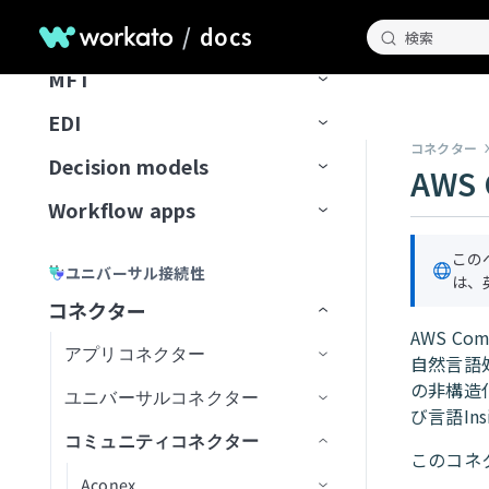
FAQ
データベースのスキル設計
析
ナレッジベースドキュメント
スキルプロンプト
スキルを作成
License Genieのセットアップ
APIのチュートリアル
Freshdesk
調達Genieで発注書を処理
ChatGPT
Microsoft Teamsエラー
拒否トピック
ドキュメントを一覧表示
タスクをユーザーに割り当て
ワークフロートリガーを開始
の準備
IT Support Genieの使用
IDP
/
docs
Edge Gateway
送信先
イベント駆動型自動化
Workato Event streams
サポートされているデータソー
検索
スキル設計のベストプラクティ
ファイルと画像をアップロード
MCPサーバースキル
ファイルと画像をアップロー
（リアルタイム）
カスタムチャットUIの構築
GitHub
Decision modelを使用してエー
Claude
Genie呼び出しエラー
ス
ドキュメントを検索
承認リクエストを作成
ス
検索プロンプティング
ド
MFT
AIゲートウェイ
データの抽出
ワークフローオーケストレーショ
Event streams公開API
信頼度スコア
ジェント間でリクエストをルー
サポートされている宛先
使用方法
Workato GO用のアクションボー
ユーザー確認
レスポンスを返すアクション
トラブルシューティング
GitLab Explorer
カーソル
ン
ティング
データソースを接続
ドキュメントをアップサート
ビジネスイベントを送信
スキルプロンプト
ドを作成
ナレッジベースとデータベー
高度な機能を追加
EDI
APIコレクション
データの読み込み
Event streamsの制限
アクション
フローを転送
宛先に接続
イベント（トリガー）ベースの
ユースケース例
メッセージを消費
ナレッジベースとスキルの比
Workato Genieコネクターから
Gmail
スの比較
Microsoft Copilot
データ変換と処理
抽出
ナレッジを保存
コネクター
MCPサーバースキル
Business approvalsで承認リクエ
較
移行
Decision models
APIエンドポイント
データ変換
ファイルサーバー
コネクション設定
APIプロキシコレクション
増分ロード
権限
メッセージを公開
ドキュメントを処理
ファイル転送を設定
AWS 
Gong
ストを作成
ナレッジベースとデータベー
エラーおよび例外処理
カスタム抽出
ユーザー確認
コネクターFAQ
Workflow apps
APIガバナンス
データパイプライン
トリガー
Decision modelの設定
APIレシピコレクション
APIレシピエンドポイント
変換手法
トピックのナビゲーション
メッセージのバッチを公開
ドキュメントを分類
エラー処理と再試行
SFTPエンドポイントをセットア
スのベストプラクティス
Google Calendar
エージェントオーケストレーシ
セキュリティとコンプライアンス
レプリケーションパイプライン
ップ
スキルバージョン管理
APIセキュリティ
データオーケストレーションの制
アクション
モデルフィールド
主要コンポーネント
ョン
SOAP APIレシピコレクション
APIプロキシエンドポイント
APIアクセスポリシー
構築済み変換
データパイプラインの概念
新規トピックの作成
アラートと監視
バケット内の新規トランザクシ
ナレッジベースレシピ
APIレシピ
この
Google Contacts
ユニバーサル接続性
限
スケーラビリティとパフォーマン
抽出頻度の設定
SFTPアカウントを作成
ョン
は、
ナレッジベースとスキルの比較
ライブラリ
デシジョンテーブル
ユースケース例
Genieをテスト
AIゲートウェイコレクション
エンドポイント管理
レシピOps
APIアクセス
カスタムコード
データパイプラインの設定
トピックスキーマ
データ形式を変換
ナレッジベースとスキルの比
APIレシピを作成
APIプロキシエンドポイントを
ス
コネクター
Google Directory End User
Change Data Capture
サーバーアクティビティログ
較
設定
AWS C
API開発者ポータル
Decision Modelsコネクター
管理
コレクションを編集
テスト
レシピバージョン管理
認証
SQLベースの変換
データパイプラインの監視と管
リテンション期間
レコードの作成
CRMアプリ
新規APIリクエストトリガー
エンドポイントの有効化/無効
API同時実行しきい値超過トリ
新しいAPIクライアントを作成
Amazon S3を設定
監視と分析
アプリコネクター
Google Docs
自然言語処
理
APIプロキシ変換の適用
化
ガー
設定
ビルダーエクスペリエンス
設定を構成
キャッシュ
開発者ポータルの設定
SQL Transformations
トピックのリセット
ラベルを生成
翻訳アプリ
権限
APIリクエストに応答アクショ
新しいアプリケーションを作
Auth Token
Asanaを設定
の非構造
ユーザーとロールの管理
ユニバーサルコネクター
Google Drive
Active Directory
レシピ内のパイプライントリガ
ン
パステンプレート化
APIポリシークォータ違反トリ
成
び言語In
APIの呼び出し
アプリのユーザーエクスペリ
未認証コレクション
FAQ
開発者ポータルへのアクセス
カスタムドメイン
SQLコレクション by Workato
メッセージプレビュー
レコードを取得
アプリディレクトリ
はじめに
OAuth 2.0
カスタムドメイン
コネクター概要
Azure Blob Storageを設定
カスタムコードサポート
ー
ガー
コミュニティコネクター
Google Meet
Adobe Commerce Magento
A2A Protocol
コネクション設定
エンス
APIレシピエンドポイントを設
エンドポイントパスのガイド
新しいアクセスプロファイル
このコネ
API platformの制限
Postmanに同期
カスタム認可
JSON Transformations by
新規メッセージトリガー
レコードの検索
アプリユーザーとグループの管
アプリ設定
JSON Web Token
JITユーザー設定
データソースをセットアップ
SQL Collection制限
BambooHRを設定
Workflow appの作成
再利用可能なコンポーネント
同期タイプと実行
定
ライン
APIポリシーレート制限違反ト
を作成
Google Sheets
Adobe Experience Manager
GraphQL
Aconex
トリガー
コネクション設定
コネクション設定