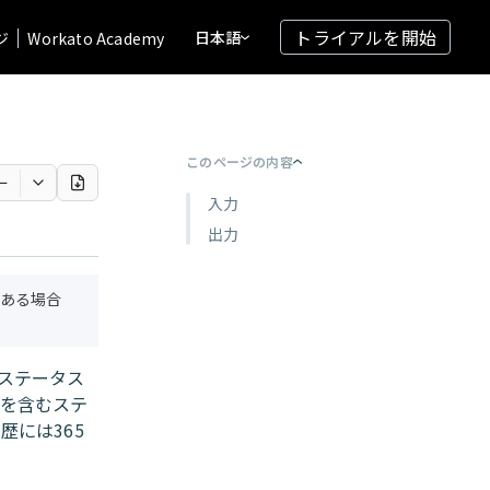
トライアルを開始
日本語
ジ
Workato Academy
このページの内容
ー
入力
出力
ある場合
のステータス
間を含むステ
歴には365