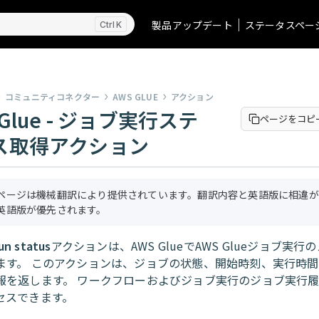
製品アップデート
ステータスペー
K
コミュニティコネクター
AWS GLUE
アクション
 Glue - ジョブ実行ステ
ページをコピ
ス取得アクション
ページは機械翻訳により提供されています。翻訳内容と英語版に相違が
英語版が優先されます。
un status
アクションは、AWS GlueでAWS Glueジョブ実行
ます。 このアクションは、ジョブの状態、開始時刻、実行時
報を返します。 ワークフローおよびジョブ実行のジョブ実行履
セスできます。