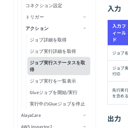
Marketo Program Ops
ドキュメント分析開始アクシ
ド
下書きメールを削除
Greenhouseを設定
URLパラメータでフォームに
変数を削除
アクション
ドロップダウン値の変更
新しいコンポーネントイベ
ストを送信
データエンリッチメント
Analytics Cloud（Wave
トリガー
コネクション設定
アクション
アクション
カスタムOAuthクライアント
コネクション設定
グループを追加
テキストを要約
レコードの削除
新規ファイル
ファイルをアップロード
オブジェクトの作成
レコードの作成
新規/更新済みレコード
IDによるレコード詳細の取
レコードの削除
グループにメンバーを追加
ドキュメントを分類
入力
ョン
事前入力
レシピデータソースを使用す
タスクを完了
ント
リクエストテーブル設定を
Microsoft PowerPoint
Analytics）
（非ストリーミング）
レコードをダウンロード
得
HiBobを設定
テーブル行の選択
ワークフローステージを変
HTTPエラー処理
るドロップダウン
アクション
トリガー
カスタムコネクターを作成
トリガー
エントリを削除
テキストを翻訳
レコードを取得
新規ファイルスライス
オブジェクトの削除
新規メッセージ
レコードの削除
新規/更新済みレコードバッ
レコードの作成
操作の実行
操作の実行
IDによるレコード詳細の取
レコードの作成
構成
融資分析開始アクション
公開送信フォーム
データをテーブルに保存
新規コンポーネントイベン
更
Microsoft Teams Conversations
Anaplan
ファイルをアップロード
チ
メールメタデータを取得
レコードの検索
得
HubSpotを設定
入力フ
HTTPに関するFAQ
レシピデータソースを使用す
ト(ドロップダウン)
アクション
ユーザーインターフェースを
アクション
ユーザーアカウントを無効
レコードを一覧表示
オブジェクトを取得
メッセージを公開
新規メッセージ
操作の実行
カスタムアクション
IDによるレコード詳細の取
レコード詳細を取得
S3内の新規ファイル
（ストリーミング）
リクエストを作成
ィール
るテーブル
Microsoft Word
Apache Kafka
コネクション設定
カスタマイズ
化
レコードを一覧表示
レコードの更新
得
グループからメンバーを削
Intercomを設定
トラブルシューティング
新しいコンポーネントイベ
ド
トラブルシューティング
レコードの検索
オブジェクトを一覧表示
メッセージを送信
IDによるレコード詳細の取
レコードの削除
ドキュメント分類ジョブを
新規/更新済みジョブ実行
ジョブ詳細を取得
ファイルをダウンロード
除
タスクをユーザーに割り当
ント（テーブルウィジェッ
Miro
Asana
アクション
コネクション設定
バージョンをアップグレード
ユーザーを組織単位に移動
得
ドキュメントを登録
レコードの作成
レコードの検索
開始
Jiraを設定
HTTP SSL証明書の検証失敗
て
レコードの更新
一括メールを送信
メッセージを送信（バッ
ランタイムのトラブルシュ
操作の実行
ジョブ実行詳細を取得
ト）
ジョブ
ファイルを一覧表示
レコードの検索
Namely End User
AWS Lambda
トリガー
コネクション設定
コネクションフィールドリフ
グループからユーザーを削
チ）
ーティング
ダンプファイルをダウンロ
レコードの検索
レコードの検索
レコードの更新
Marketoを設定
Microsoft Graph APIが1時間
ワークフロータスクをプロ
メールを送信
IDによるレコード詳細の取
ジョブ実行ステータスを取
新規リクエスト
ァレンス
除
ファイルを削除
ード
後に切断される
ジョブ
グラムで完了
Namely Workforce Intelligence
Azure Blob Storage
アクション
トリガー
コネクション設定
メッセージを受信
新規メッセージ
レコードの更新
得
得
NetSuite2を設定
行ID
オブジェクトの更新
新規/更新済みリクエスト
OpenAPI FAQ
エントリ名を変更
バケットの作成
ファイルをダウンロード
リクエストを削除
Notion Databases
Azure Monitor
アクション
出力スキーマ定義
コネクション設定
メッセージを削除
新規メッセージ（バッチ）
メッセージを公開
新規イベント
レコードの検索
ジョブ実行を一覧表示
Oracleを設定
グループを検索
事前署名付きURLを生成
データエクスポートバッチ
先行実
アクティビティ履歴を取得
Notionページ
Azure OpenAI
JSON出力定義
トリガー
コネクション設定
メッセージを公開（バッ
新規/更新済みタスク
セクションにタスクを追加
レコードの更新
Glueジョブを開始/実行
Oracle Fusion Cloudを設定
を実行
を含め
（batch）
ユーザーにパスワードを設
ファイル名を変更
チ）
Oktaエンドユーザー
BambooHR
プリミティブ出力
アクション
アクション
コネクション設定
サブタスクを作成
新規Blob(リアルタイム)
実行中のGlueジョブを停止
Outreachを設定
定
データインポートバッチを
ユーザーデータを取得
実行
OneDrive
BILL
AlayaCare
アクション
コネクション設定
タグを作成
New event（リアルタイム）
コンテナーを作成
カスタムログを挿入
出力
Salesforceを設定
（batch）
エントリを更新
削除バッチを実行
Outlook Calendar
BIM 360
AWS Inspector2
トリガー
コネクション設定
前提条件
タスクを作成
Blobコンテンツをダウンロ
カスタムログを送信
テキストプロンプトを完了
SAP Data Agentを設定
ユーザーを招待