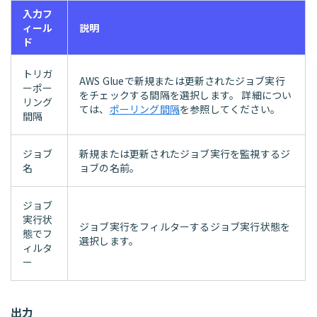
入力フ
ィール
説明
ド
トリガ
AWS Glueで新規または更新されたジョブ実行
ーポー
をチェックする間隔を選択します。 詳細につい
リング
ては、
ポーリング間隔
を参照してください。
間隔
ジョブ
新規または更新されたジョブ実行を監視するジ
名
ョブの名前。
ジョブ
実行状
ジョブ実行をフィルターするジョブ実行状態を
態でフ
選択します。
ィルタ
ー
出力