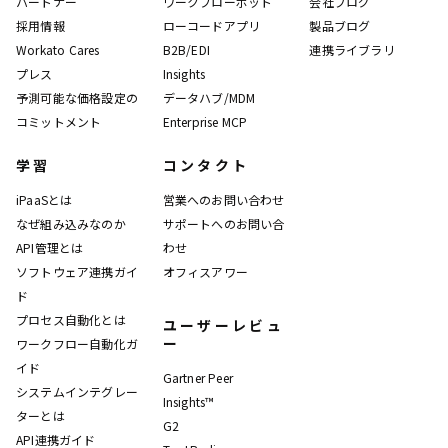
パートナー
ワークフローボット
会社ブログ
採用情報
ローコードアプリ
製品ブログ
Workato Cares
B2B/EDI
連携ライブラリ
プレス
Insights
予測可能な価格設定の
データハブ/MDM
コミットメント
Enterprise MCP
学習
コンタクト
iPaaSとは
営業へのお問い合わせ
なぜ組み込みなのか
サポートへのお問い合
API管理とは
わせ
ソフトウェア連携ガイ
オフィスアワー
ド
プロセス自動化とは
ユーザーレビュ
ー
ワークフロー自動化ガ
イド
Gartner Peer
システムインテグレー
Insights™
ターとは
G2
API連携ガイド