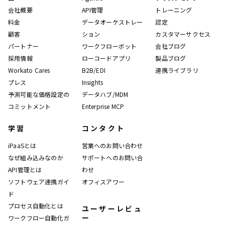
会社概要
API管理
トレーニング
料金
データオーケストレー
認定
顧客
ション
カスタマーサクセス
パートナー
ワークフローボット
会社ブログ
採用情報
ローコードアプリ
製品ブログ
Workato Cares
B2B/EDI
連携ライブラリ
プレス
Insights
予測可能な価格設定の
データハブ/MDM
コミットメント
Enterprise MCP
学習
コンタクト
iPaaSとは
営業へのお問い合わせ
なぜ組み込みなのか
サポートへのお問い合
API管理とは
わせ
ソフトウェア連携ガイ
オフィスアワー
ド
プロセス自動化とは
ユーザーレビュ
ー
ワークフロー自動化ガ