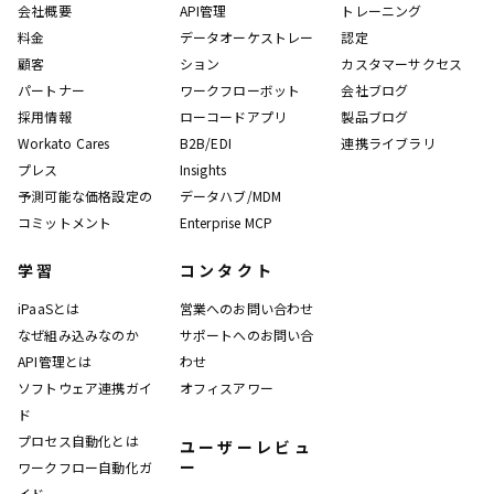
会社概要
API管理
トレーニング
料金
データオーケストレー
認定
顧客
ション
カスタマーサクセス
パートナー
ワークフローボット
会社ブログ
採用情報
ローコードアプリ
製品ブログ
Workato Cares
B2B/EDI
連携ライブラリ
プレス
Insights
予測可能な価格設定の
データハブ/MDM
コミットメント
Enterprise MCP
学習
コンタクト
iPaaSとは
営業へのお問い合わせ
なぜ組み込みなのか
サポートへのお問い合
API管理とは
わせ
ソフトウェア連携ガイ
オフィスアワー
ド
プロセス自動化とは
ユーザーレビュ
ー
ワークフロー自動化ガ
イド