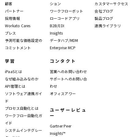
顧客
ション
カスタマーサクセス
パートナー
ワークフローボット
会社ブログ
採用情報
ローコードアプリ
製品ブログ
Workato Cares
B2B/EDI
連携ライブラリ
プレス
Insights
予測可能な価格設定の
データハブ/MDM
コミットメント
Enterprise MCP
学習
コンタクト
iPaaSとは
営業へのお問い合わせ
なぜ組み込みなのか
サポートへのお問い合
API管理とは
わせ
ソフトウェア連携ガイ
オフィスアワー
ド
プロセス自動化とは
ユーザーレビュ
ー
ワークフロー自動化ガ
イド
Gartner Peer
システムインテグレー
Insights™