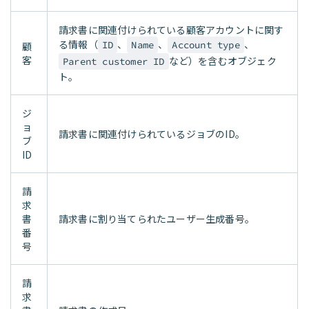
請求書に関連付けられている顧客アカウントに関す
る情報（
、
、
、
ID
Name
Account type
顧
客
など）を含むオブジェク
Parent customer ID
ト。
ジ
ョ
請求書に関連付けられているジョブのID。
ブ
ID
請
求
書
請求書に割り当てられたユーザー生成番号。
番
号
請
求