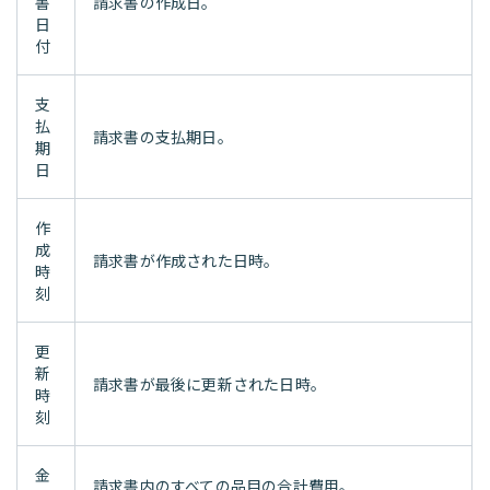
書
請求書の作成日。
日
付
支
払
請求書の支払期日。
期
日
作
成
請求書が作成された日時。
時
刻
更
新
請求書が最後に更新された日時。
時
刻
金
請求書内のすべての品目の合計費用。