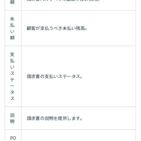
額
未
払
顧客が支払うべき未払い残高。
い
額
支
払
い
ス
請求書の支払いステータス。
テ
ー
タ
ス
説
請求書の説明を提供します。
明
PO