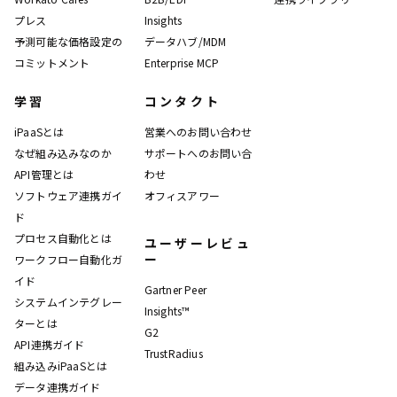
プレス
Insights
予測可能な価格設定の
データハブ/MDM
コミットメント
Enterprise MCP
学習
コンタクト
iPaaSとは
営業へのお問い合わせ
なぜ組み込みなのか
サポートへのお問い合
API管理とは
わせ
ソフトウェア連携ガイ
オフィスアワー
ド
プロセス自動化とは
ユーザーレビュ
ー
ワークフロー自動化ガ
イド
Gartner Peer
システムインテグレー
Insights™
ターとは
G2
API連携ガイド
TrustRadius
組み込みiPaaSとは
データ連携ガイド