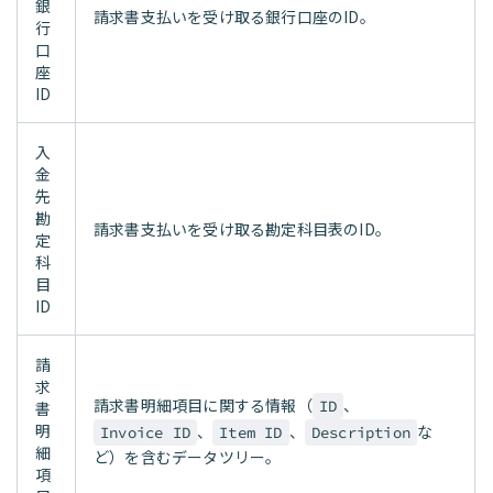
銀
請求書支払いを受け取る銀行口座のID。
行
口
座
ID
入
金
先
勘
請求書支払いを受け取る勘定科目表のID。
定
科
目
ID
請
求
請求書明細項目に関する情報（
、
ID
書
明
、
、
な
Invoice ID
Item ID
Description
細
ど）を含むデータツリー。
項