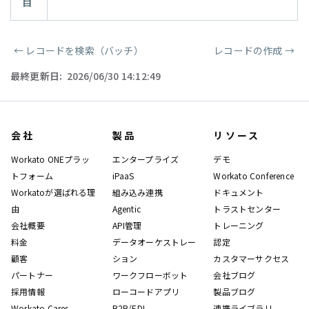
目
←
レコードを検索（バッチ）
レコードの作成
→
ページャー
最終更新日:
2026/06/30 14:12:49
会社
製品
リソース
Workato ONEプラッ
エンタープライズ
デモ
トフォーム
iPaaS
Workato Conference
Workatoが選ばれる理
組み込み連携
ドキュメント
由
Agentic
トラストセンター
会社概要
API管理
トレーニング
料金
データオーケストレー
認定
顧客
ション
カスタマーサクセス
パートナー
ワークフローボット
会社ブログ
採用情報
ローコードアプリ
製品ブログ
Workato Cares
B2B/EDI
連携ライブラリ