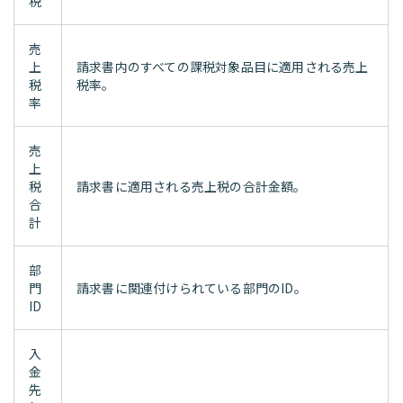
税
売
上
請求書内のすべての課税対象品目に適用される売上
税
税率。
率
売
上
税
請求書に適用される売上税の合計金額。
合
計
部
門
請求書に関連付けられている部門のID。
ID
入
金
先