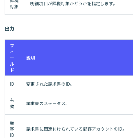
課税
明細項目が課税対象かどうかを指定します。
対象
出力
フ
ィ
ー
説明
ル
ド
ID
変更された請求書のID。
有
請求書のステータス。
効
顧
客
請求書に関連付けられている顧客アカウントのID。
ID