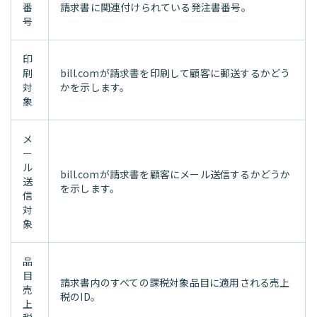
番
請求書に関連付けられている発注書番号。
号
印
刷
bill.comが請求書を印刷して顧客に郵送するかどう
対
かを示します。
象
メ
ー
ル
bill.comが請求書を顧客にメール送信するかどうか
送
を示します。
信
対
象
品
目
請求書内のすべての課税対象品目に適用される売上
売
税のID。
上