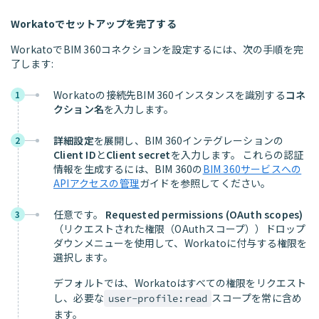
Workatoでセットアップを完了する
WorkatoでBIM 360コネクションを設定するには、次の手順を完
了します:
Workatoの接続先BIM 360インスタンスを識別する
コネ
1
クション名
を入力します。
詳細設定
を展開し、BIM 360インテグレーションの
2
Client ID
と
Client secret
を入力します。 これらの認証
情報を生成するには、BIM 360の
BIM 360サービスへの
APIアクセスの管理
ガイドを参照してください。
任意です。
Requested permissions (OAuth scopes)
3
（リクエストされた権限（OAuthスコープ））ドロップ
ダウンメニューを使用して、Workatoに付与する権限を
選択します。
デフォルトでは、Workatoはすべての権限をリクエスト
し、必要な
スコープを常に含め
user-profile:read
ます。