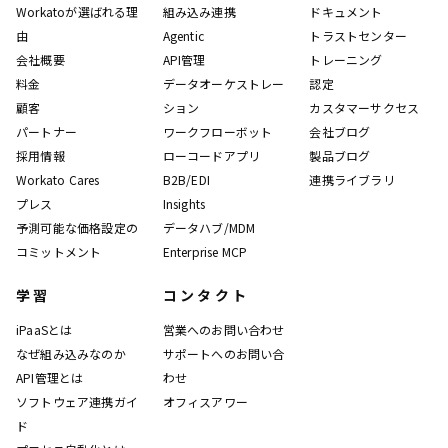
Workatoが選ばれる理
組み込み連携
ドキュメント
由
Agentic
トラストセンター
会社概要
API管理
トレーニング
料金
データオーケストレー
認定
顧客
ション
カスタマーサクセス
パートナー
ワークフローボット
会社ブログ
採用情報
ローコードアプリ
製品ブログ
Workato Cares
B2B/EDI
連携ライブラリ
プレス
Insights
予測可能な価格設定の
データハブ/MDM
コミットメント
Enterprise MCP
学習
コンタクト
iPaaSとは
営業へのお問い合わせ
なぜ組み込みなのか
サポートへのお問い合
API管理とは
わせ
ソフトウェア連携ガイ
オフィスアワー
ド