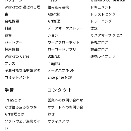
Workatoが選ばれる理
組み込み連携
ドキュメント
由
Agentic
トラストセンター
会社概要
API管理
トレーニング
料金
データオーケストレー
認定
顧客
ション
カスタマーサクセス
パートナー
ワークフローボット
会社ブログ
採用情報
ローコードアプリ
製品ブログ
Workato Cares
B2B/EDI
連携ライブラリ
プレス
Insights
予測可能な価格設定の
データハブ/MDM
コミットメント
Enterprise MCP
学習
コンタクト
iPaaSとは
営業へのお問い合わせ
なぜ組み込みなのか
サポートへのお問い合
API管理とは
わせ
ソフトウェア連携ガイ
オフィスアワー
ド