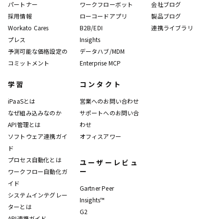
パートナー
ワークフローボット
会社ブログ
採用情報
ローコードアプリ
製品ブログ
Workato Cares
B2B/EDI
連携ライブラリ
プレス
Insights
予測可能な価格設定の
データハブ/MDM
コミットメント
Enterprise MCP
学習
コンタクト
iPaaSとは
営業へのお問い合わせ
なぜ組み込みなのか
サポートへのお問い合
API管理とは
わせ
ソフトウェア連携ガイ
オフィスアワー
ド
プロセス自動化とは
ユーザーレビュ
ー
ワークフロー自動化ガ
イド
Gartner Peer
システムインテグレー
Insights™
ターとは
G2
API連携ガイド