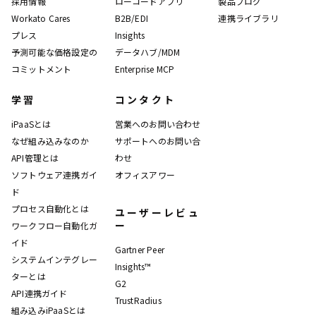
採用情報
ローコードアプリ
製品ブログ
Workato Cares
B2B/EDI
連携ライブラリ
プレス
Insights
予測可能な価格設定の
データハブ/MDM
コミットメント
Enterprise MCP
学習
コンタクト
iPaaSとは
営業へのお問い合わせ
なぜ組み込みなのか
サポートへのお問い合
API管理とは
わせ
ソフトウェア連携ガイ
オフィスアワー
ド
プロセス自動化とは
ユーザーレビュ
ー
ワークフロー自動化ガ
イド
Gartner Peer
システムインテグレー
Insights™
ターとは
G2
API連携ガイド
TrustRadius
組み込みiPaaSとは