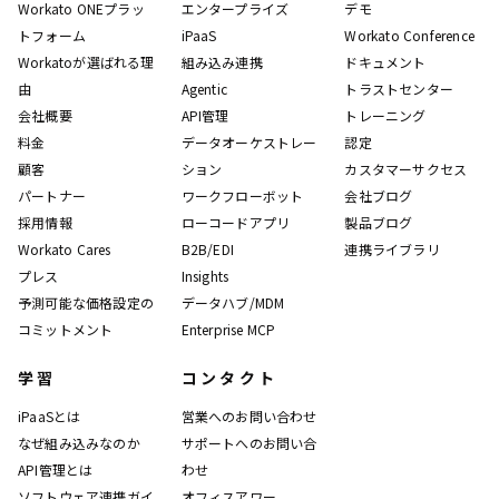
Workato ONEプラッ
エンタープライズ
デモ
トフォーム
iPaaS
Workato Conference
Workatoが選ばれる理
組み込み連携
ドキュメント
由
Agentic
トラストセンター
会社概要
API管理
トレーニング
料金
データオーケストレー
認定
顧客
ション
カスタマーサクセス
パートナー
ワークフローボット
会社ブログ
採用情報
ローコードアプリ
製品ブログ
Workato Cares
B2B/EDI
連携ライブラリ
プレス
Insights
予測可能な価格設定の
データハブ/MDM
コミットメント
Enterprise MCP
学習
コンタクト
iPaaSとは
営業へのお問い合わせ
なぜ組み込みなのか
サポートへのお問い合
API管理とは
わせ
ソフトウェア連携ガイ
オフィスアワー