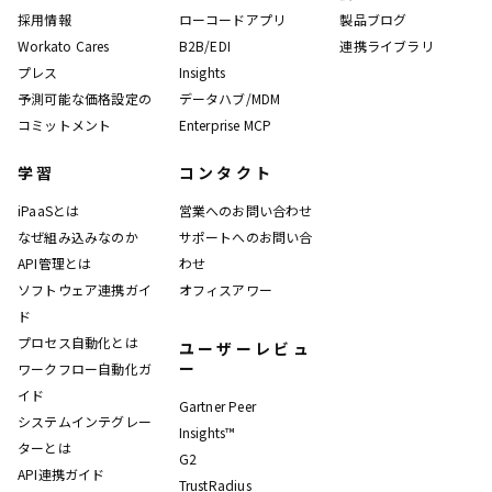
採用情報
ローコードアプリ
製品ブログ
Workato Cares
B2B/EDI
連携ライブラリ
プレス
Insights
予測可能な価格設定の
データハブ/MDM
コミットメント
Enterprise MCP
学習
コンタクト
iPaaSとは
営業へのお問い合わせ
なぜ組み込みなのか
サポートへのお問い合
API管理とは
わせ
ソフトウェア連携ガイ
オフィスアワー
ド
プロセス自動化とは
ユーザーレビュ
ー
ワークフロー自動化ガ
イド
Gartner Peer
システムインテグレー
Insights™
ターとは
G2
API連携ガイド
TrustRadius