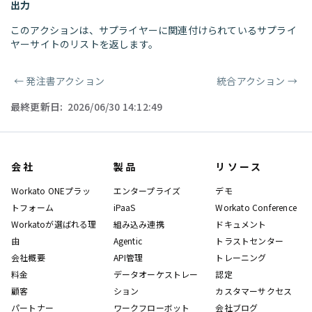
出力
このアクションは、サプライヤーに関連付けられているサプライ
ヤーサイトのリストを返します。
←
発注書アクション
統合アクション
→
ページャー
最終更新日:
2026/06/30 14:12:49
会社
製品
リソース
Workato ONEプラッ
エンタープライズ
デモ
トフォーム
iPaaS
Workato Conference
Workatoが選ばれる理
組み込み連携
ドキュメント
由
Agentic
トラストセンター
会社概要
API管理
トレーニング
料金
データオーケストレー
認定
顧客
ション
カスタマーサクセス
パートナー
ワークフローボット
会社ブログ