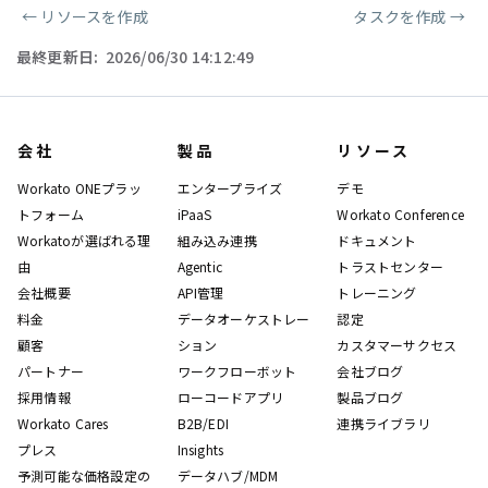
←
リソースを作成
タスクを作成
→
ページャー
最終更新日:
2026/06/30 14:12:49
会社
製品
リソース
Workato ONEプラッ
エンタープライズ
デモ
トフォーム
iPaaS
Workato Conference
Workatoが選ばれる理
組み込み連携
ドキュメント
由
Agentic
トラストセンター
会社概要
API管理
トレーニング
料金
データオーケストレー
認定
顧客
ション
カスタマーサクセス
パートナー
ワークフローボット
会社ブログ
採用情報
ローコードアプリ
製品ブログ
Workato Cares
B2B/EDI
連携ライブラリ
プレス
Insights
予測可能な価格設定の
データハブ/MDM