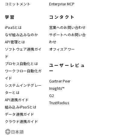
コミットメント
Enterprise MCP
学習
コンタクト
iPaaSとは
営業へのお問い合わせ
なぜ組み込みなのか
サポートへのお問い合
API管理とは
わせ
ソフトウェア連携ガイ
オフィスアワー
ド
プロセス自動化とは
ユーザーレビュ
ー
ワークフロー自動化ガ
イド
Gartner Peer
システムインテグレー
Insights™
ターとは
G2
API連携ガイド
TrustRadius
組み込みiPaaSとは
データ連携ガイド
クラウド連携ガイド
日本語