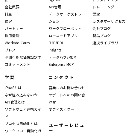
会社概要
API管理
トレーニング
料金
データオーケストレー
認定
顧客
ション
カスタマーサクセス
パートナー
ワークフローボット
会社ブログ
採用情報
ローコードアプリ
製品ブログ
Workato Cares
B2B/EDI
連携ライブラリ
プレス
Insights
予測可能な価格設定の
データハブ/MDM
コミットメント
Enterprise MCP
学習
コンタクト
iPaaSとは
営業へのお問い合わせ
なぜ組み込みなのか
サポートへのお問い合
API管理とは
わせ
ソフトウェア連携ガイ
オフィスアワー
ド
プロセス自動化とは
ユーザーレビュ
ー
ワークフロー自動化ガ