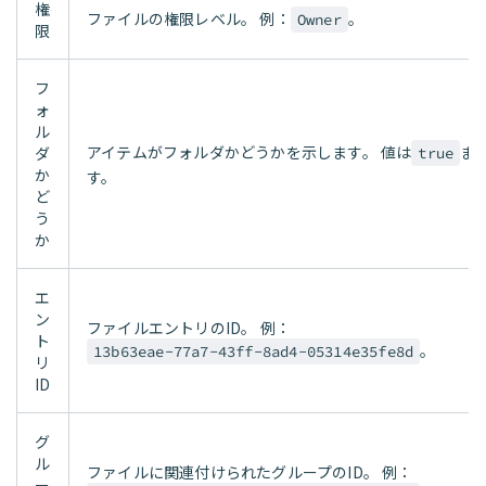
権
ファイルの権限レベル。 例：
。
Owner
限
フ
ォ
ル
アイテムがフォルダかどうかを示します。 値は
ま
ダ
true
か
す。
ど
う
か
エ
ン
ファイルエントリのID。 例：
ト
。
13b63eae-77a7-43ff-8ad4-05314e35fe8d
リ
ID
グ
ル
ファイルに関連付けられたグループのID。 例：
ー