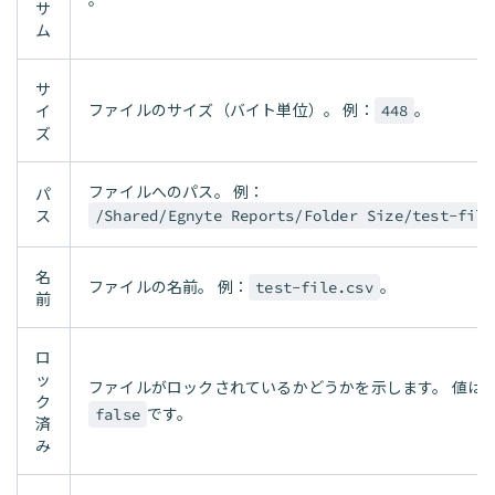
サ
ム
サ
ファイルのサイズ（バイト単位）。 例：
。
イ
448
ズ
ファイルへのパス。 例：
パ
ス
/Shared/Egnyte Reports/Folder Size/test-file
名
ファイルの名前。 例：
。
test-file.csv
前
ロ
ッ
ファイルがロックされているかどうかを示します。 値は
ク
です。
false
済
み