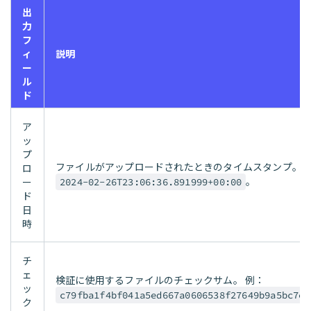
出
力
フ
ィ
説明
ー
ル
ド
ア
ッ
プ
ファイルがアップロードされたときのタイムスタンプ。 
ロ
。
ー
2024-02-26T23:06:36.891999+00:00
ド
日
時
チ
ェ
検証に使用するファイルのチェックサム。 例：
ッ
c79fba1f4bf041a5ed667a0606538f27649b9a5bc7e7
ク
。