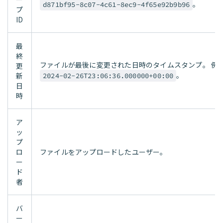
。
d871bf95-8c07-4c61-8ec9-4f65e92b9b96
プ
ID
最
終
ファイルが最後に変更された日時のタイムスタンプ。 例
更
。
新
2024-02-26T23:06:36.000000+00:00
日
時
ア
ッ
プ
ロ
ファイルをアップロードしたユーザー。
ー
ド
者
バ
ー