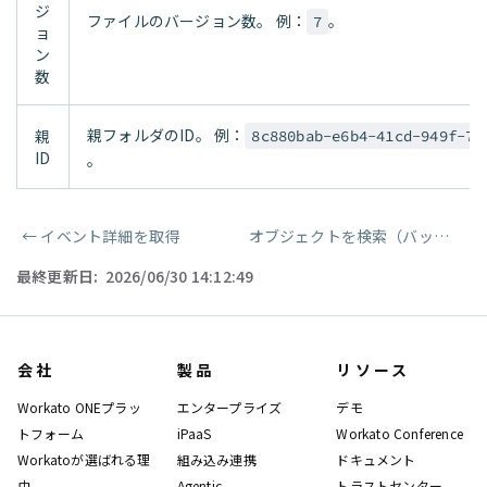
ジ
ファイルのバージョン数。 例：
。
7
ョ
ン
数
親フォルダのID。 例：
親
8c880bab-e6b4-41cd-949f-75
ID
。
←
イベント詳細を取得
オブジェクトを検索（バッチ）
→
ページャー
最終更新日:
2026/06/30 14:12:49
会社
製品
リソース
Workato ONEプラッ
エンタープライズ
デモ
トフォーム
iPaaS
Workato Conference
Workatoが選ばれる理
組み込み連携
ドキュメント
由
Agentic
トラストセンター