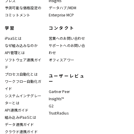
プレス
Insights
予測可能な価格設定の
データハブ/MDM
コミットメント
Enterprise MCP
学習
コンタクト
iPaaSとは
営業へのお問い合わせ
なぜ組み込みなのか
サポートへのお問い合
API管理とは
わせ
ソフトウェア連携ガイ
オフィスアワー
ド
プロセス自動化とは
ユーザーレビュ
ー
ワークフロー自動化ガ
イド
Gartner Peer
システムインテグレー
Insights™
ターとは
G2
API連携ガイド
TrustRadius
組み込みiPaaSとは
データ連携ガイド
クラウド連携ガイド