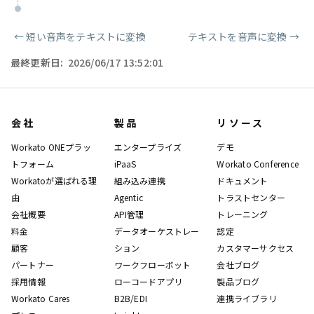
←
短い音声をテキストに変換
テキストを音声に変換
→
ページャー
最終更新日:
2026/06/17 13:52:01
会社
製品
リソース
Workato ONEプラッ
エンタープライズ
デモ
トフォーム
iPaaS
Workato Conference
Workatoが選ばれる理
組み込み連携
ドキュメント
由
Agentic
トラストセンター
会社概要
API管理
トレーニング
料金
データオーケストレー
認定
顧客
ション
カスタマーサクセス
パートナー
ワークフローボット
会社ブログ
採用情報
ローコードアプリ
製品ブログ
Workato Cares
B2B/EDI
連携ライブラリ