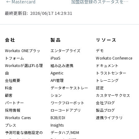
←
Mastercard
加盟店登録のステータスを取得
→
ページャー
最終更新日:
2026/06/17 14:29:31
会社
製品
リソース
Workato ONEプラッ
エンタープライズ
デモ
トフォーム
iPaaS
Workato Conference
Workatoが選ばれる理
組み込み連携
ドキュメント
由
Agentic
トラストセンター
会社概要
API管理
トレーニング
料金
データオーケストレー
認定
顧客
ション
カスタマーサクセス
パートナー
ワークフローボット
会社ブログ
採用情報
ローコードアプリ
製品ブログ
Workato Cares
B2B/EDI
連携ライブラリ
プレス
Insights
予測可能な価格設定の
データハブ/MDM