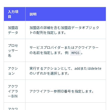
入力項
説明
目
加盟店
加盟店の詳細を含む加盟店データオブジェク
データ
トの配列を指定します。
プロセ
サービスプロバイダーまたはアクワイアラー
ッサー
の名前を指定します。 例:
。
MPGS
名
アクシ
実行するアクションとして、addまたはdelete
ョン
のいずれかを選択します。
アクワ
イアラ
アクワイアラー参照ID番号を指定します。
ーBIN
アクワ