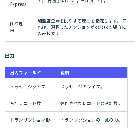
す。 有効な値は
または
です。
Y
N
Express
加盟店登録を削除する理由を指定します。 こ
削除理
れは、選択したアクションがdeleteの場合に
由
のみ必要です。
出力
出力フィールド
説明
メッセージタイプ
メッセージのタイプ。
合計レコード数
処理されたレコードの合計数。
トランザクションID
トランザクションの一意のID。