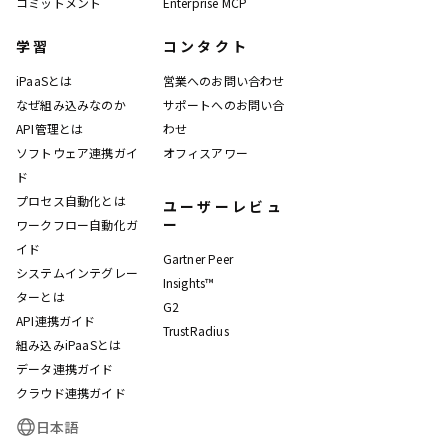
コミットメント
Enterprise MCP
学習
コンタクト
iPaaSとは
営業へのお問い合わせ
なぜ組み込みなのか
サポートへのお問い合
API管理とは
わせ
ソフトウェア連携ガイ
オフィスアワー
ド
プロセス自動化とは
ユーザーレビュ
ー
ワークフロー自動化ガ
イド
Gartner Peer
システムインテグレー
Insights™
ターとは
G2
API連携ガイド
TrustRadius
組み込みiPaaSとは
データ連携ガイド
クラウド連携ガイド
日本語