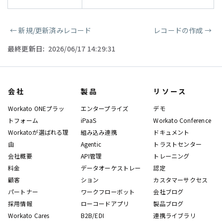
←
新規/更新済みレコード
レコードの作成
→
ページャー
最終更新日:
2026/06/17 14:29:31
会社
製品
リソース
Workato ONEプラッ
エンタープライズ
デモ
トフォーム
iPaaS
Workato Conference
Workatoが選ばれる理
組み込み連携
ドキュメント
由
Agentic
トラストセンター
会社概要
API管理
トレーニング
料金
データオーケストレー
認定
顧客
ション
カスタマーサクセス
パートナー
ワークフローボット
会社ブログ
採用情報
ローコードアプリ
製品ブログ
Workato Cares
B2B/EDI
連携ライブラリ