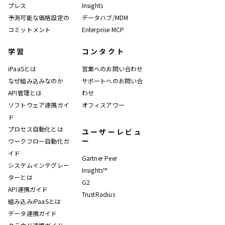
プレス
Insights
予測可能な価格設定の
データハブ/MDM
コミットメント
Enterprise MCP
学習
コンタクト
iPaaSとは
営業へのお問い合わせ
なぜ組み込みなのか
サポートへのお問い合
API管理とは
わせ
ソフトウェア連携ガイ
オフィスアワー
ド
プロセス自動化とは
ユーザーレビュ
ー
ワークフロー自動化ガ
イド
Gartner Peer
システムインテグレー
Insights™
ターとは
G2
API連携ガイド
TrustRadius
組み込みiPaaSとは
データ連携ガイド