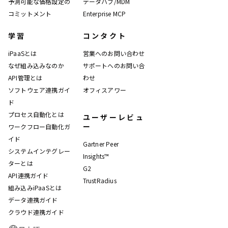
予測可能な価格設定の
データハブ/MDM
コミットメント
Enterprise MCP
学習
コンタクト
iPaaSとは
営業へのお問い合わせ
なぜ組み込みなのか
サポートへのお問い合
API管理とは
わせ
ソフトウェア連携ガイ
オフィスアワー
ド
プロセス自動化とは
ユーザーレビュ
ー
ワークフロー自動化ガ
イド
Gartner Peer
システムインテグレー
Insights™
ターとは
G2
API連携ガイド
TrustRadius
組み込みiPaaSとは
データ連携ガイド
クラウド連携ガイド