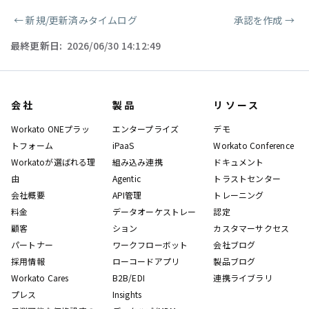
←
新規/更新済みタイムログ
承認を作成
→
ページャー
最終更新日:
2026/06/30 14:12:49
会社
製品
リソース
Workato ONEプラッ
エンタープライズ
デモ
トフォーム
iPaaS
Workato Conference
Workatoが選ばれる理
組み込み連携
ドキュメント
由
Agentic
トラストセンター
会社概要
API管理
トレーニング
料金
データオーケストレー
認定
顧客
ション
カスタマーサクセス
パートナー
ワークフローボット
会社ブログ
採用情報
ローコードアプリ
製品ブログ
Workato Cares
B2B/EDI
連携ライブラリ
プレス
Insights