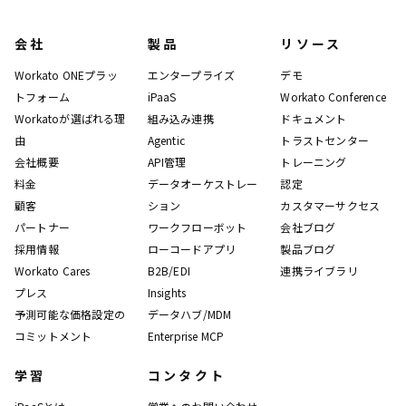
会社
製品
リソース
Workato ONEプラッ
エンタープライズ
デモ
トフォーム
iPaaS
Workato Conference
Workatoが選ばれる理
組み込み連携
ドキュメント
由
Agentic
トラストセンター
会社概要
API管理
トレーニング
料金
データオーケストレー
認定
顧客
ション
カスタマーサクセス
パートナー
ワークフローボット
会社ブログ
採用情報
ローコードアプリ
製品ブログ
Workato Cares
B2B/EDI
連携ライブラリ
プレス
Insights
予測可能な価格設定の
データハブ/MDM
コミットメント
Enterprise MCP
学習
コンタクト