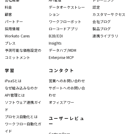
料金
データオーケストレー
認定
顧客
ション
カスタマーサクセス
パートナー
ワークフローボット
会社ブログ
採用情報
ローコードアプリ
製品ブログ
Workato Cares
B2B/EDI
連携ライブラリ
プレス
Insights
予測可能な価格設定の
データハブ/MDM
コミットメント
Enterprise MCP
学習
コンタクト
iPaaSとは
営業へのお問い合わせ
なぜ組み込みなのか
サポートへのお問い合
API管理とは
わせ
ソフトウェア連携ガイ
オフィスアワー
ド
プロセス自動化とは
ユーザーレビュ
ー
ワークフロー自動化ガ
イド
Gartner Peer