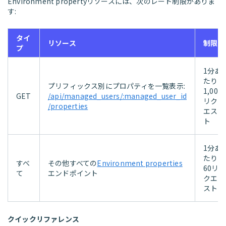
Environment propertyリソースには、次のレート制限がありま
す:
タイ
リソース
制限
プ
1分あ
たり
プリフィックス別にプロパティを一覧表示:
1,000
GET
/api/managed_users/:managed_user_id
リク
/properties
エス
ト
1分あ
たり
すべ
その他すべての
Environment properties
60リ
て
エンドポイント
クエ
スト
クイックリファレンス