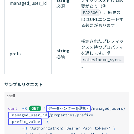
string
フィックスを付ける必
managed_user_id
必須
要があり（例:
）、結果の
EA2300
IDはURLエンコードす
る必要があります。
指定されたプレフィッ
クスを持つプロパティ
string
を返します。 例:
prefix
必須
salesforce_sync.
。
サンプルリクエスト
shell
curl
  -X
GET
 '
データセンターを選択
/managed_users/
:managed_user_id
/properties?prefix=
:prefix_value
'
 \
      -H
 'Authorization: Bearer <api_token>'
 \