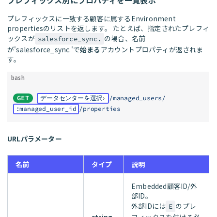
プレフィックス別にプロパティを一覧表示
プレフィックスに一致する顧客に属するEnvironment
propertiesのリストを返します。 たとえば、指定されたプレフィ
ックスが
の場合、名前
salesforce_sync.
が'salesforce_sync.'で
始まる
アカウントプロパティが返されま
す。
bash
GET
データセンターを選択
/managed_users/
:managed_user_id
/properties
URLパラメーター
名前
タイプ
説明
Embedded顧客ID/外
部ID。
外部IDには
のプレ
E