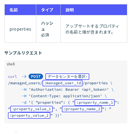
名前
タイプ
説明
ハッシ
アップサートするプロパティ
properties
ュ
の名前と値が含まれます。
必須
サンプルリクエスト
shell
curl
  -X
POST
データセンターを選択
/managed_users/
:managed_user_id
/properties
 \
      -H
 'Authorization: Bearer <api_token>'
 \
      -H
 'Content-Type: application/json'
 \
      -d
 '{ "properties": { "
:property_name_1
": 
"
:property_value_1
", "
:property_name_2
": "
:property_value_2
" }}'