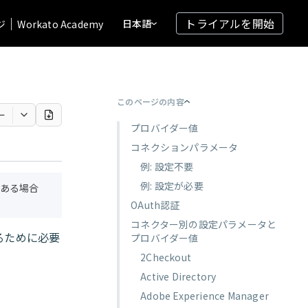
トライアルを開始
日本語
ジ
Workato Academy
このページの内容
ー
プロバイダー値
コネクションパラメータ
例: 設定不要
例: 設定が必要
ある場合
OAuth認証
コネクター別の設定パラメータと
するために必要
プロバイダー値
2Checkout
Active Directory
Adobe Experience Manager