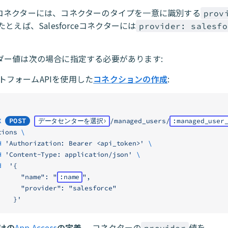
コネクターには、コネクターのタイプを一意に識別する
prov
たとえば、Salesforceコネクターには
provider: salesfo
ダー値は次の場合に指定する必要があります:
トフォームAPIを使用した
コネクションの作成
:
X
POST
データセンターを選択
/managed_users/
:managed_user
tions
 \
-H
 'Authorization: Bearer <api_token>'
 \
-H
 'Content-Type: application/json'
 \
-d
  '{
             "name": "
:name
",
             "provider": "salesforce"
           }'
けの
App Access
の定義
。 コネクターの
値を