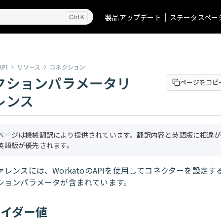
製品アップデート
ステータスペー
K
API
リソース
コネクション
クションパラメータリ
ページをコピ
レンス
ページは機械翻訳により提供されています。翻訳内容と英語版に相違が
英語版が優先されます。
ァレンスには、WorkatoのAPIを使用してコネクターを設定
ションパラメータが含まれています。
バイダー値