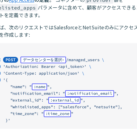
provider
パラメータに含めて、顧客がアクセスできる
elisted_apps
トを定義できます。
ば、次のリクエストではSalesforceとNetSuiteのみにアク
を作成します:
X
POST
データセンターを選択
/managed_users
 \
-H
 'Authorization: Bearer <api_token>'
 \
-H
 'Content-Type: application/json'
 \
-d
 '{
            "name": "
:name
",
            "notification_email": "
:notification_email
",
            "external_id": "
:external_id
",
            "whitelisted_apps": ["salesforce", "netsuite"],
            "time_zone": "
:time_zone
"
          }'