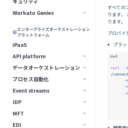
キュリティ
MCPアプリの管理
サードパーティサーバーへのプ
Canva
認証
に公開
大規模アクションモデル
Genieの使用開始
AIモデルとジョブ説明
すべての
MCPサーバーをローカルで実行
ロキシ
Claude
説明を生成
Workato Genies
セキュリティ
MCPアプリDevelopment
Confluence
承認
ります。 
ChatGPT
マルチモーダル入力と出力
ユースケース
チャットインターフェイス
スコープと設計
MCPクライアントの操作
オブザーバビリティ
カーソル
ります。
Genieガバナンス
IT
MCPサーバー設計のベストプラ
Databricks Data Explorer
MCPアクセス方法
MCP検証済みユーザーアク
Claude
エージェントメモリ
ユーザーとアクセスの管理
ガードレール
はじめてのGenieを作成する
ナレッジベースをConfluenceに
チャネルサポート
Genieのスコープを計画する
エンタープライズオーケストレーション
Developer APIおよびEmbedded API
クティス
ガバナンス
MCPクライアントとしてのGenie
MCPサーバーログを表示
Microsoft Copilot
セス
プロバイ
プラットフォーム
検証済みユーザーアクセス
営業
接続
ユーザーIDを確立
EDI Genie
Discord
トラフィック管理
MCP
カーソル
Decision modelsおよびエージェン
Genieの操作
ナレッジベース
検証済みユーザーアクセス
Slack
プロンプト攻撃
Genie設計パターン
職務記述書を作成
チャネルサポートオプショ
MCPツール設計のベストプラク
MCPサーバーのアクセスと設定
MCP検証済みユーザーアク
iPaaS
プラッ
ト
データ
GenieチャットからSlackメッセ
動作の操作
IT Support Genie
CPQ Genie
機能
ン
Docusign
ユースケース
ティス
Microsoft Copilot
セス設定
コネクター
スキル
ロールベースアクセス
Overviewページ
Microsoft Teams
有害なコンテンツ
ナレッジベース設計のベスト
複数ステップを含むGenieワー
AIモデルを追加
ージを送信
MCPサーバー制限を設定
API platform
shell
エージェント間通信
PII匿名化パターン
License Genie
Rep Genie
プラクティス
クフローの設計
仕組み
機能
チャネルモード
Dropbox
トラブルシューティング
LLMでGitHub課題を作成
Agent Studioの制限
Conversationsページ
Enterprise Contextコネクター
Workato GO
PII検出
データベースのスキル設計
チャットインターフェイスを
経費GenieでCoupa経費を検証
GenieにMCPサーバースキルを追
データオーケストレーション
API監視と分析
curl
  -
Genie会話の可観測性
ナレッジベース管理
追加
EDI Genieのセットアップ
仕組み
機能
チャネル認証
ElevenLabs
FAQ
加
LLMでSnowflakeデータを分析
トラブルシューティング
アプリイベントを作成
Workato Genieコネクター
Headless API
不適切表現フィルター
スキル設計のベストプラクテ
制限
/connec
Telegramでパーソナルアシスタ
プロセス自動化
ベストプラクティス
コンセプト
ダッシュボード
      
スキル
データ取り込み
ィス
ナレッジベースを作成
EDI Genieの使用
IT Support Genieのセットアッ
仕組み
チャンネル応答を有効化
Excel
ントGenieを構築
MCPサーバーAIモデル構成
FAQ
高度なファイルおよびデータ分
Workato Skill connector
算術エラー
カスタム単語フィルター
ドキュメントを削除
タスクをGenieに割り当て
カスタムインターフェース
      
プ
Event streams
APIゲートウェイ
データソース
エンタープライズ全体の接続性
APIログ
FAQ
データベースのスキル設計
析
ナレッジベースドキュメント
スキルプロンプト
スキルを作成
License Genieのセットアップ
APIのチュートリアル
      
Freshdesk
調達Genieで発注書を処理
ChatGPT
Microsoft Teamsエラー
拒否トピック
ドキュメントを一覧表示
タスクをユーザーに割り当て
ワークフロートリガーを開始
の準備
IT Support Genieの使用
IDP
Edge Gateway
送信先
イベント駆動型自動化
Workato Event streams
サポートされているデータソー
スキル設計のベストプラクティ
ファイルと画像をアップロード
MCPサーバースキル
ファイルと画像をアップロー
（リアルタイム）
カスタムチャットUIの構築
GitHub
Decision modelを使用してエー
Claude
Genie呼び出しエラー
ス
ドキュメントを検索
承認リクエストを作成
ス
検索プロンプティング
ド
MFT
AIゲートウェイ
データの抽出
ワークフローオーケストレーショ
Event streams公開API
信頼度スコア
ジェント間でリクエストをルー
サポートされている宛先
使用方法
Workato GO用のアクションボー
ユーザー確認
レスポンスを返すアクション
トラブルシューティング
GitLab Explorer
カーソル
ン
ティング
データソースを接続
ドキュメントをアップサート
ビジネスイベントを送信
スキルプロンプト
ドを作成
ナレッジベースとデータベー
高度な機能を追加
EDI
APIコレクション
データの読み込み
Event streamsの制限
IDP by Workatoの制限事項
フローを転送
宛先に接続
イベント（トリガー）ベースの
ユースケース例
メッセージを消費
ナレッジベースとスキルの比
Workato Genieコネクターから
顧客向