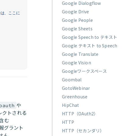
Google Dialogflow
Google Drive
場合は、ここに
Google People
Google Sheets
Google Speech to テキスト
Google テキスト to Speech
Google Translate
Google Vision
Googleワークスペース
Goombal
GotoWebinar
Greenhouse
や
HipChat
oauth
レクトされる
HTTP（OAuth2）
含む
HTTP
報グラント
HTTP（セカンダリ）
せん。