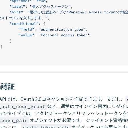
            "optional"
: 
true
,
            "label"
: 
"個人アクセストークン"
,
            "hint"
: 
"選択した認証タイプが'Personal access token'の
セストークンを入力します。"
,
            "conditional"
: {
                "field"
: 
"authentication_type"
,
                "value"
: 
"Personal access token"
            }
        }
h認証
to APIでは、OAuth 2.0コネクションを作成できます。 ただし、
など、通常はサインイン画面にリダイ
_auth_code_grant
ョンタイプには、アクセストークンとリフレッシュトークンを
オブジェクトが必要です。 クライアント資格情
token_pair
ョンには、
オブジェクトは必要ありま
oauth_token_pair