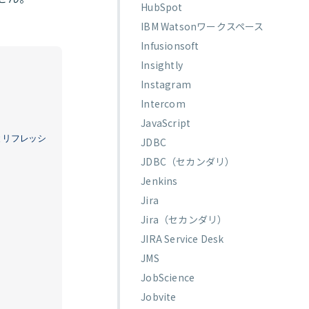
HubSpot
IBM Watsonワークスペース
Infusionsoft
Insightly
Instagram
Intercom
JavaScript
とリフレッシ
JDBC
JDBC（セカンダリ）
Jenkins
Jira
Jira（セカンダリ）
JIRA Service Desk
JMS
JobScience
Jobvite