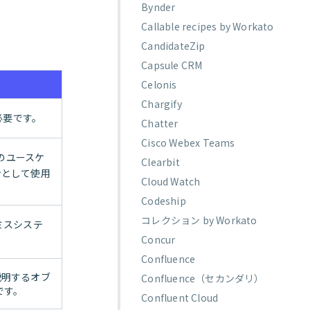
Bynder
Callable recipes by Workato
CandidateZip
Capsule CRM
Celonis
Chargify
必要です。
Chatter
Cisco Webex Teams
tのユースケ
Clearbit
ンとして使用
Cloud Watch
Codeship
コレクション by Workato
ミスシステ
Concur
Confluence
説明するオブ
Confluence（セカンダリ）
です。
Confluent Cloud