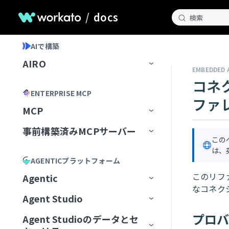
/
docs
検索
AIで構築
AIRO
EMBEDDED 
コネ
ホームページ
ENTERPRISE MCP
ファ
AIROとのチャット
MCP
AIROが知っていること
チャット履歴の管理
事前構築済みMCPサーバー
MCP Registry
この
Blueprints
AIROプレイブック
は、
MCP構成
事前構築済みMCPサーバー
MCPレジストリを管理
AGENTICプラットフォーム
AIROで構築
最初のブループリントを作成
MCP Runtime
MCPサーバーAIモデル構成
MCPレジストリへのアクセスを
最初から開始
Airtable
このリフ
Agentic
リクエスト
AIRO MCPサーバー
ブループリントの管理
レシピ
なコネク
MCP Control Plane
構築済みMCPサーバーから開始
Box
AIモデルにMCPサーバーを追
Agent Studio
Workato Agent Registry
加
Acumen
フィールドをマッピング
リモートMCPサーバーをインスト
MCPサーバーツールの管理
ゲートウェイ
Calendly
プロ
Agent Studioのデータとセ
エージェントバージョン管理
Genieの主要コンポーネント
ール
MCPサーバーをAIモデル組織
ChatGPT
Formulaを記述