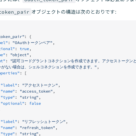
オブジェクトの構造は次のとおりです:
token_pair
token_pair"
: {
label"
: 
"OAuthトークンペア"
,
optional"
: 
true
,
ype"
: 
"object"
,
int"
: 
"認可コードグラントコネクションを作成できます。アクセストークン
ンがない場合は、シェルコネクションを作成できます。"
,
"properties"
: [
        "label"
: 
"アクセストークン"
,
        "name"
: 
"access_token"
,
        "type"
: 
"string"
,
        "optional"
: 
false
},
        "label"
: 
"リフレッシュトークン"
,
        "name"
: 
"refresh_token"
,
        "type"
: 
"string"
,