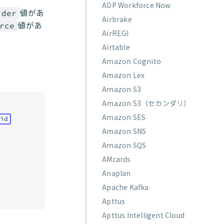
ADP Workforce Now
値があ
ider
Airbrake
値があ
rce
AirREGI
Airtable
Amazon Cognito
Amazon Lex
Amazon S3
Amazon S3（セカンダリ）
Amazon SES
_id
Amazon SNS
Amazon SQS
AMcards
Anaplan
Apache Kafka
Apttus
Apttus Intelligent Cloud