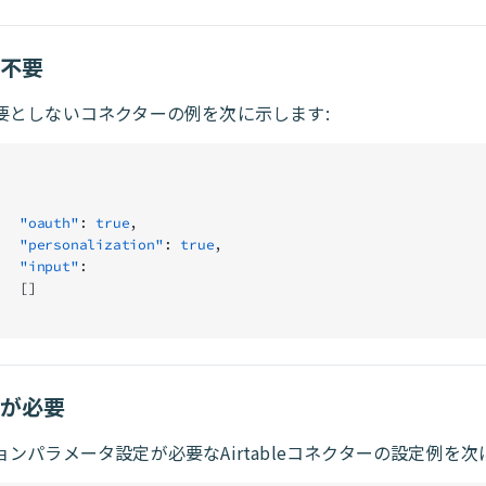
定不要
要としないコネクターの例を次に示します:
          "oauth"
: 
true
,
          "personalization"
: 
true
,
          "input"
:
          []
定が必要
ンパラメータ設定が必要なAirtableコネクターの設定例を次