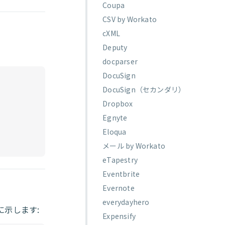
Coupa
CSV by Workato
cXML
Deputy
docparser
DocuSign
DocuSign（セカンダリ）
Dropbox
Egnyte
Eloqua
メール by Workato
eTapestry
Eventbrite
Evernote
everydayhero
に示します:
Expensify