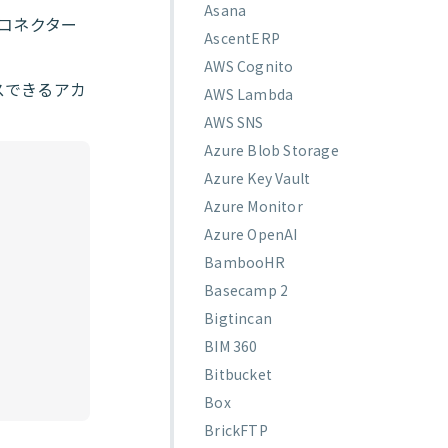
Asana
コネクター
AscentERP
AWS Cognito
セスできるアカ
AWS Lambda
AWS SNS
Azure Blob Storage
Azure Key Vault
Azure Monitor
Azure OpenAI
BambooHR
Basecamp 2
Bigtincan
BIM 360
Bitbucket
Box
BrickFTP