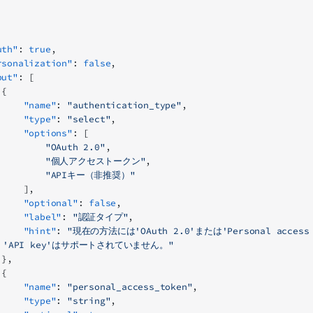
oauth"
: 
true
,
"personalization"
: 
false
,
input"
: [
        {
            "name"
: 
"authentication_type"
,
            "type"
: 
"select"
,
            "options"
: [
                "OAuth 2.0"
,
                "個人アクセストークン"
,
                "APIキー（非推奨）"
            ],
            "optional"
: 
false
,
            "label"
: 
"認証タイプ"
,
            "hint"
: 
"現在の方法には'OAuth 2.0'または'Personal access
'API key'はサポートされていません。"
        },
        {
            "name"
: 
"personal_access_token"
,
            "type"
: 
"string"
,