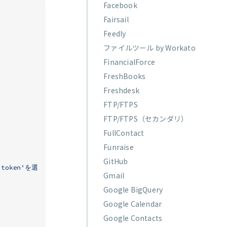
Facebook
Fairsail
Feedly
ファイルツール by Workato
FinancialForce
FreshBooks
Freshdesk
FTP/FTPS
FTP/FTPS（セカンダリ）
FullContact
Funraise
GitHub
 token'を選
Gmail
Google BigQuery
Google Calendar
Google Contacts