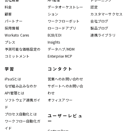
料金
データオーケストレー
認定
顧客
ション
カスタマーサクセス
パートナー
ワークフローボット
会社ブログ
採用情報
ローコードアプリ
製品ブログ
Workato Cares
B2B/EDI
連携ライブラリ
プレス
Insights
予測可能な価格設定の
データハブ/MDM
コミットメント
Enterprise MCP
学習
コンタクト
iPaaSとは
営業へのお問い合わせ
なぜ組み込みなのか
サポートへのお問い合
API管理とは
わせ
ソフトウェア連携ガイ
オフィスアワー
ド
プロセス自動化とは
ユーザーレビュ
ー
ワークフロー自動化ガ
イド
Gartner Peer