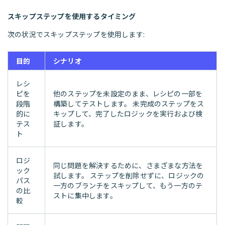
スキップステップを使用するタイミング
次の状況でスキップステップを使用します:
目的
シナリオ
レシ
ピを
他のステップを未設定のまま、レシピの一部を
段階
構築してテストします。 未完成のステップをス
的に
キップして、完了したロジックを実行および検
テス
証します。
ト
ロジ
同じ問題を解決するために、さまざまな方法を
ック
試します。 ステップを削除せずに、ロジックの
パス
一方のブランチをスキップして、もう一方のテ
の比
ストに集中します。
較