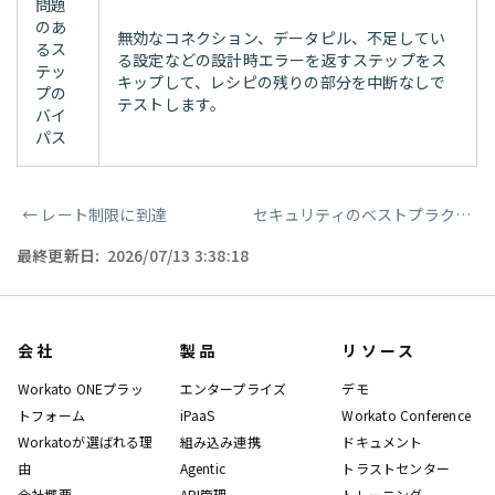
問題
のあ
無効なコネクション、データピル、不足してい
るス
る設定などの設計時エラーを返すステップをス
テッ
キップして、レシピの残りの部分を中断なしで
プの
テストします。
バイ
パス
←
レート制限に到達
セキュリティのベストプラクティス
ページャー
最終更新日:
2026/07/13 3:38:18
会社
製品
リソース
Workato ONEプラッ
エンタープライズ
デモ
トフォーム
iPaaS
Workato Conference
Workatoが選ばれる理
組み込み連携
ドキュメント
由
Agentic
トラストセンター
会社概要
API管理
トレーニング