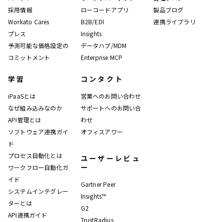
採用情報
ローコードアプリ
製品ブログ
Workato Cares
B2B/EDI
連携ライブラリ
プレス
Insights
予測可能な価格設定の
データハブ/MDM
コミットメント
Enterprise MCP
学習
コンタクト
iPaaSとは
営業へのお問い合わせ
なぜ組み込みなのか
サポートへのお問い合
API管理とは
わせ
ソフトウェア連携ガイ
オフィスアワー
ド
プロセス自動化とは
ユーザーレビュ
ー
ワークフロー自動化ガ
イド
Gartner Peer
システムインテグレー
Insights™
ターとは
G2
API連携ガイド
TrustRadius