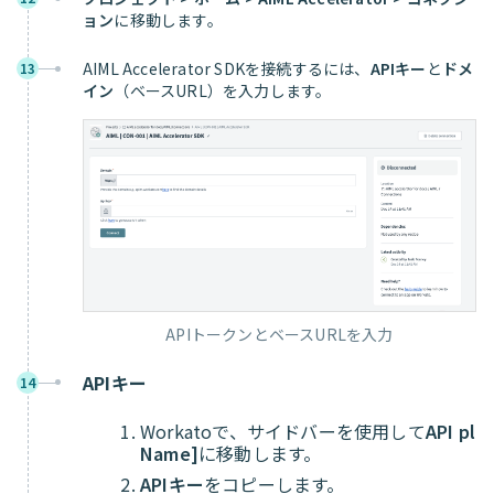
ョン
に移動します。
AIML Accelerator SDKを接続するには、
APIキー
と
ドメ
13
イン
（ベースURL）を入力します。
APIトークンとベースURLを入力
APIキー
14
Workatoで、サイドバーを使用して
API pl
Name]
に移動します。
APIキー
をコピーします。