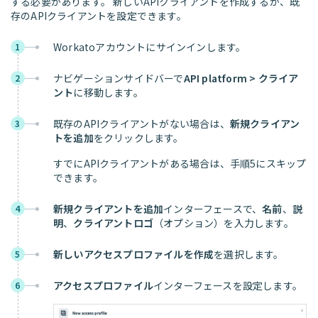
する必要があります。 新しいAPIクライアントを作成するか、既
存のAPIクライアントを設定できます。
Workatoアカウントにサインインします。
1
ナビゲーションサイドバーで
API platform > クライア
2
ント
に移動します。
既存のAPIクライアントがない場合は、
新規クライアン
3
トを追加
をクリックします。
すでにAPIクライアントがある場合は、手順5にスキップ
できます。
新規クライアントを追加
インターフェースで、
名前
、
説
4
明
、
クライアントロゴ
（オプション）を入力します。
新しいアクセスプロファイルを作成
を選択します。
5
アクセスプロファイル
インターフェースを設定します。
6