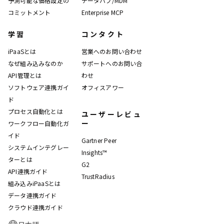
予測可能な価格設定の
データハブ/MDM
コミットメント
Enterprise MCP
学習
コンタクト
iPaaSとは
営業へのお問い合わせ
なぜ組み込みなのか
サポートへのお問い合
API管理とは
わせ
ソフトウェア連携ガイ
オフィスアワー
ド
プロセス自動化とは
ユーザーレビュ
ー
ワークフロー自動化ガ
イド
Gartner Peer
システムインテグレー
Insights™
ターとは
G2
API連携ガイド
TrustRadius
組み込みiPaaSとは
データ連携ガイド
クラウド連携ガイド