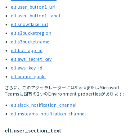
elt.user_button1_url
elt.user_button1_label
elt.snowflake_url
elt.s3bucketregion
elt.s3bucketname
elt.bot_app_id
elt.aws_secret_key
elt.aws_key_id
elt.admin_guide
さらに、このアクセラレーターにはSlackまたはMicrosoft
Teamsに固有の2つのEnvironment propertiesがあります:
elt.slack_notification_channel
elt.msteams_notification_channel
elt.user_section_text