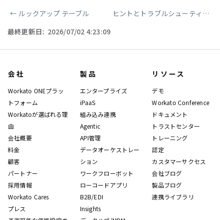
←
ルックアップ テーブル
ヒントとトラブルシューティング
ページャー
最終更新日:
2026/07/02 4:23:09
会社
製品
リソース
Workato ONEプラッ
エンタープライズ
デモ
トフォーム
iPaaS
Workato Conference
Workatoが選ばれる理
組み込み連携
ドキュメント
由
Agentic
トラストセンター
会社概要
API管理
トレーニング
料金
データオーケストレー
認定
顧客
ション
カスタマーサクセス
パートナー
ワークフローボット
会社ブログ
採用情報
ローコードアプリ
製品ブログ
Workato Cares
B2B/EDI
連携ライブラリ
プレス
Insights