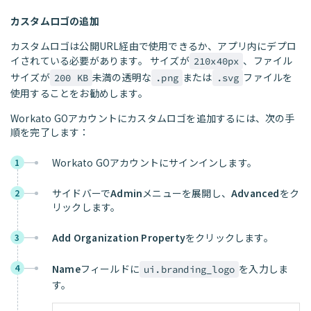
カスタムロゴの追加
カスタムロゴは公開URL経由で使用できるか、アプリ内にデプロ
イされている必要があります。 サイズが
、ファイル
210x40px
サイズが
未満の透明な
または
ファイルを
200 KB
.png
.svg
使用することをお勧めします。
Workato GOアカウントにカスタムロゴを追加するには、次の手
順を完了します：
Workato GOアカウントにサインインします。
1
サイドバーで
Admin
メニューを展開し、
Advanced
をク
2
リックします。
Add Organization Property
をクリックします。
3
4
Name
フィールドに
を入力しま
ui.branding_logo
す。