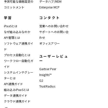
予測可能な価格設定の
データハブ/MDM
コミットメント
Enterprise MCP
学習
コンタクト
iPaaSとは
営業へのお問い合わせ
なぜ組み込みなのか
サポートへのお問い合
API管理とは
わせ
ソフトウェア連携ガイ
オフィスアワー
ド
プロセス自動化とは
ユーザーレビュ
ー
ワークフロー自動化ガ
イド
Gartner Peer
システムインテグレー
Insights™
ターとは
G2
API連携ガイド
TrustRadius
組み込みiPaaSとは
データ連携ガイド
クラウド連携ガイド