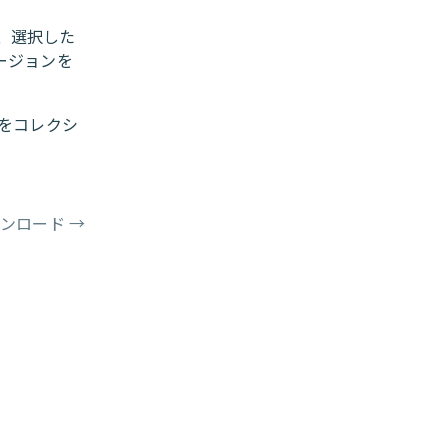
信し、選択した
ージョンを
PIをコレクシ
ウンロード
→