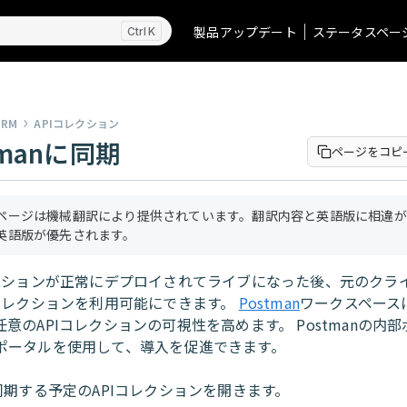
製品アップデート
ステータスペー
K
ORM
APIコレクション
tmanに同期
ページをコピ
ページは機械翻訳により提供されています。翻訳内容と英語版に相違が
英語版が優先されます。
レクションが正常にデプロイされてライブになった後、元のクラ
Iコレクションを利用可能にできます。
Postman
ワークスペース
意のAPIコレクションの可視性を高めます。 Postmanの内
ポータルを使用して、導入を促進できます。
同期する予定のAPIコレクションを開きます。