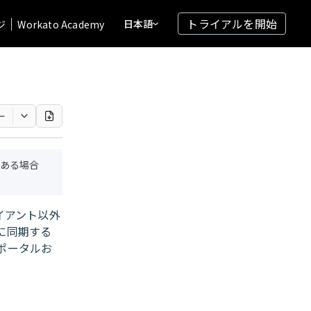
トライアルを開始
日本語
ジ
Workato Academy
ー
ある場合
イアント以外
に同期する
部ポータルお