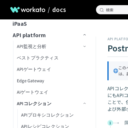
Genieガバナンス
IT
MCPサーバー設計のベストプラ
Databricks Data Explorer
MCPアクセス方法
MCP検証済みユーザーアク
Claude
エージェントメモリ
ユーザーとアクセスの管理
ガードレール
はじめてのGenieを作成する
ナレッジベースをConfluenceに
チャネルサポート
Genieのスコープを計画する
エンタープライズオーケストレーション
/
docs
検索
Developer APIおよびEmbedded API
クティス
ガバナンス
MCPクライアントとしてのGenie
MCPサーバーログを表示
Microsoft Copilot
セス
プラットフォーム
検証済みユーザーアクセス
営業
接続
ユーザーIDを確立
EDI Genie
Discord
トラフィック管理
MCP
カーソル
Decision modelsおよびエージェン
Genieの操作
ナレッジベース
検証済みユーザーアクセス
Slack
プロンプト攻撃
Genie設計パターン
職務記述書を作成
チャネルサポートオプショ
MCPツール設計のベストプラク
MCPサーバーのアクセスと設定
MCP検証済みユーザーアク
iPaaS
ト
データ
GenieチャットからSlackメッセ
動作の操作
IT Support Genie
CPQ Genie
機能
ン
Docusign
ユースケース
ティス
Microsoft Copilot
セス設定
コネクター
スキル
ロールベースアクセス
Overviewページ
Microsoft Teams
有害なコンテンツ
ナレッジベース設計のベスト
複数ステップを含むGenieワー
AIモデルを追加
ージを送信
MCPサーバー制限を設定
API platform
エージェント間通信
PII匿名化パターン
License Genie
Rep Genie
プラクティス
クフローの設計
仕組み
機能
チャネルモード
Dropbox
API PLATF
トラブルシューティング
LLMでGitHub課題を作成
Agent Studioの制限
Conversationsページ
Enterprise Contextコネクター
Workato GO
PII検出
データベースのスキル設計
チャットインターフェイスを
経費GenieでCoupa経費を検証
GenieにMCPサーバースキルを追
Pos
API監視と分析
Genie会話の可観測性
ナレッジベース管理
追加
EDI Genieのセットアップ
仕組み
機能
チャネル認証
ElevenLabs
FAQ
加
LLMでSnowflakeデータを分析
トラブルシューティング
アプリイベントを作成
Workato Genieコネクター
Headless API
不適切表現フィルター
スキル設計のベストプラクテ
制限
Telegramでパーソナルアシスタ
ベストプラクティス
ダッシュボード
スキル
データ取り込み
ィス
ナレッジベースを作成
EDI Genieの使用
IT Support Genieのセットアッ
仕組み
チャンネル応答を有効化
Excel
ントGenieを構築
MCPサーバーAIモデル構成
FAQ
高度なファイルおよびデータ分
Workato Skill connector
算術エラー
カスタム単語フィルター
ドキュメントを削除
タスクをGenieに割り当て
カスタムインターフェース
プ
この
APIゲートウェイ
APIログ
FAQ
データベースのスキル設計
析
ナレッジベースドキュメント
スキルプロンプト
スキルを作成
License Genieのセットアップ
APIのチュートリアル
Freshdesk
調達Genieで発注書を処理
は、
ChatGPT
Microsoft Teamsエラー
拒否トピック
ドキュメントを一覧表示
タスクをユーザーに割り当て
ワークフロートリガーを開始
の準備
IT Support Genieの使用
Edge Gateway
スキル設計のベストプラクティ
ファイルと画像をアップロード
MCPサーバースキル
ファイルと画像をアップロー
（リアルタイム）
カスタムチャットUIの構築
GitHub
Decision modelを使用してエー
Claude
Genie呼び出しエラー
ドキュメントを検索
承認リクエストを作成
APIコ
ス
検索プロンプティング
ド
AIゲートウェイ
ジェント間でリクエストをルー
Workato GO用のアクションボー
ユーザー確認
レスポンスを返すアクション
トラブルシューティング
にもAP
GitLab Explorer
カーソル
ティング
ドキュメントをアップサート
ビジネスイベントを送信
スキルプロンプト
ドを作成
ナレッジベースとデータベー
高度な機能を追加
ことで、任
APIコレクション
ナレッジベースとスキルの比
Workato Genieコネクターから
Gmail
スの比較
よび外部
Microsoft Copilot
ナレッジを保存
MCPサーバースキル
Business approvalsで承認リクエ
較
移行
APIプロキシコレクション
Gong
ストを作成
ナレッジベースとデータベー
1
ユーザー確認
コネクターFAQ
APIレシピコレクション
スのベストプラクティス