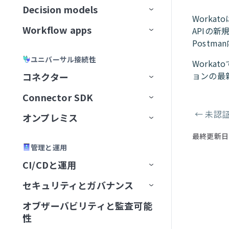
データ変換と処理
抽出
Oktaエンドユーザー
Decision models
データ変換
ファイルサーバー
コネクション設定
増分ロード
権限
メッセージを公開
ドキュメントを処理
ファイル転送を設定
Workat
エラーおよび例外処理
カスタム抽出
OneDrive
Workflow apps
データパイプライン
トリガー
Decision modelの設定
変換手法
トピックのナビゲーション
メッセージのバッチを公開
ドキュメントを分類
エラー処理と再試行
SFTPエンドポイントをセットア
APIの
セキュリティとコンプライアンス
レプリケーションパイプライン
ップ
Post
Outlook Calendar
データオーケストレーションの制
アクション
モデルフィールド
主要コンポーネント
構築済み変換
データパイプラインの概念
新規トピックの作成
アラートと監視
バケット内の新規トランザクシ
ユニバーサル接続性
限
スケーラビリティとパフォーマン
抽出頻度の設定
SFTPアカウントを作成
ョン
Worka
Outlook Contacts
デシジョンテーブル
ユースケース例
カスタムコード
データパイプラインの設定
トピックスキーマ
データ形式を変換
ス
ョンの最
コネクター
Change Data Capture
サーバーアクティビティログ
Outlook Email
Decision Modelsコネクター
管理
SQLベースの変換
データパイプラインの監視と管
リテンション期間
レコードの作成
CRMアプリ
Amazon S3を設定
監視と分析
Connector SDK
アプリコネクター
理
Outreach Sales Engagement
ビルダーエクスペリエンス
SQL Transformations
トピックのリセット
ラベルを生成
翻訳アプリ
権限
Asanaを設定
←
未認
ユーザーとロールの管理
オンプレミス
ユニバーサルコネクター
プラットフォームクイックス
Active Directory
ページャ
レシピ内のパイプライントリガ
タート
QuickBooks Online AP and
アプリのユーザーエクスペリ
SQLコレクション by Workato
メッセージプレビュー
レコードを取得
アプリディレクトリ
はじめに
コネクター概要
Azure Blob Storageを設定
カスタムコードサポート
ー
最終更新日
コミュニティコネクター
オンプレミスグループ
Adobe Commerce Magento
A2A Protocol
コネクション設定
Expenses
エンス
管理と運用
ハウツーガイド
テストコードタブ
JSON Transformations by
新規メッセージトリガー
レコードの検索
アプリユーザーとグループの管
アプリ設定
データソースをセットアップ
SQL Collection制限
BambooHRを設定
Workflow appの作成
再利用可能なコンポーネント
同期タイプと実行
コネクターを提供
オンプレミスエージェント
Adobe Experience Manager
GraphQL
Aconex
グループを作成
トリガー
コネクション設定
コネクション設定
QuickBooks Online Billing and AR
CI/CDと運用
Workflow appsの制限
Workato
理
招待と認証
SDKリファレンス
バージョン管理
最初のコネクターを構築
新規メッセージバッチトリガー
検証済みユーザーアクセス
AvroおよびParquetファイルを
Confluenceを設定
既存のプロジェクトから
セットアップとアクセス
バージョン管理とデプロイメント
データパイプラインのトラブル
コネクター制限
オンプレミスコネクション
ADP Workforce Now
HTTP
Airwallex
グループステータス
エージェントを追加
アクション
コネクション設定
タスクを再開
コネクション設定
コネクション設定
新規エントリ
Salesforce Sales Explorer
セキュリティとガバナンス
FAQ
Environment
SQLコレクション by Workato
ポータル設定
Workflow apps portalホームペー
変換
JSONデータを変換
Workflow appを作成
シューティング
CLI
コネクターを共有
OpenAPI仕様によるコネクタ
コネクターキーリファレン
メッセージ公開アクション
ページ
Coupaを設定
アプリインターフェイスを
ジ
OPA Smart Shunt
AI by Workato
OData
Amazon Textract
設定
エージェントを実行
概要
コネクション設定
ユースケース
アクション
HTTPコネクタとConnector
トリガー
前提条件
Windowsパッケージ
新規/更新済みエントリ
ユーザーを検索
Shopify Orders and Fulfillment
の生成
ス
オブザーバビリティと監査可能
トラブルシューティング
レシピライフサイクルマネジ
セキュリティコンプライアン
SAML認証
概要
クエリをセットアップ
設定
Connector SDKの制限
Connector SDKのFAQ
はじめに
SDK
メッセージのバッチを公開アク
ページコンポーネント
Databricksを設定
ページテンプレート
性
メント
スフレームワーク
アプリケーションページ
オンプレミストラブルシュー
Airtable
OpenAPI
Amplify
エージェントを追加
エージェントを停止
クラウドプロファイル
トリガー
アクション
アクション
コネクション設定
アクション
コネクション設定
コネクション設定
Linux DEBパッケージ
検索フィルターを使用した
グループにユーザーを追加
レコードをクエリ
新規/更新済みドキュメント
Slack
API認可
スキーマ用語集
コネクタの拡張
connection
ション
カスタムドメインとメールサー
ベストプラクティス
出力を設定
OktaでSSOを強制
アプリアセットを整理
ページの管理