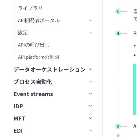
Mailchimp Marketingレポート
ライブラリ
エンドポイント管理
レシピOps
APIアクセス
APIレシピを作成
APIプロキシエンドポイントを
3
設定
Marketo Leads and Activity Ops
API開発者ポータル
テスト
レシピバージョン管理
認証
新規APIリクエストトリガー
エンドポイントの有効化/無効
API同時実行しきい値超過トリ
新しいAPIクライアントを作成
APIプロキシ変換の適用
化
ガー
Marketo Program Ops
設定
キャッシュ
開発者ポータルの設定
APIリクエストに応答アクショ
新しいアプリケーションを作
Auth Token
4
ン
パステンプレート化
APIポリシークォータ違反トリ
成
Microsoft PowerPoint
APIの呼び出し
FAQ
開発者ポータルへのアクセス
カスタムドメイン
OAuth 2.0
カスタムドメイン
ガー
APIレシピエンドポイントを設
エンドポイントパスのガイド
新しいアクセスプロファイル
Microsoft Teams Conversations
API platformの制限
カスタム認可
JSON Web Token
JITユーザー設定
定
ライン
APIポリシーレート制限違反ト
を作成
リガー
Microsoft Word
データオーケストレーション
Truststore
OpenID Connect
JWT Workatoクレーム
SOAP APIウォークスルー
カスタム検証
APIリクエストタイムアウトト
Miro
プロセス自動化
コンセプト
APIパスプレフィックス
OAuth 2.0トークンイントロス
JWTペイロードクレームを
パフォーマンス
DCRを使用したAPIクライアン
リガー
ペクション
抽出
トの作成
Namely End User
Event streams
データソース
エンタープライズ全体の接続性
API同時実行
mTLS認証
Namely Workforce Intelligence
IDP
送信先
イベント駆動型自動化
Workato Event streams
APIトラフィックミラーリング
サポートされているデータソー
ス
Notion Databases
MFT
データの抽出
ワークフローオーケストレーショ
Event streams公開API
信頼度スコア
動的クライアント登録
サポートされている宛先
使用方法
ン
データソースを接続
5
Notionページ
EDI
データの読み込み
Event streamsの制限
アクション
フローを転送
宛先に接続
イベント（トリガー）ベースの
ユースケース例
メッセージを消費