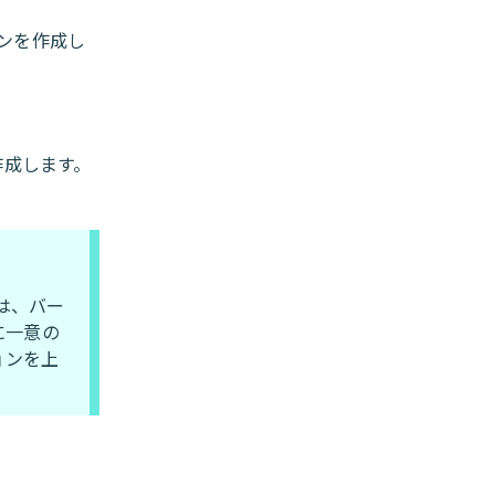
ョンを作成し
作成します。
合は、バー
に一意の
ョンを上