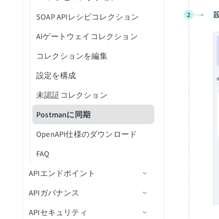
Google Calendar
エージェントオーケストレーシ
スキルバージョン管理
2
ョン
SOAP APIレシピコレクション
ナレッジベースレシピ
Google Contacts
ナレッジベースとスキルの比較
Genieをテスト
AIゲートウェイコレクション
ナレッジベースとスキルの比
Google Directory End User
較
コレクションを編集
Google Docs
設定を構成
Google Drive
未認証コレクション
Google Meet
Postmanに同期
Google Sheets
OpenAPI仕様のダウンロード
Google Slides
FAQ
Highspot
APIエンドポイント
Jira
APIガバナンス
APIレシピエンドポイント
Mailchimp Campaign
Management
APIセキュリティ
APIプロキシエンドポイント
APIアクセスポリシー
APIレシピ