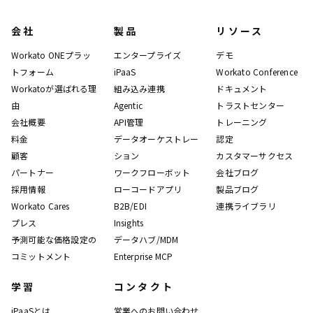
会社
製品
リソース
Workato ONEプラッ
エンタープライズ
デモ
トフォーム
iPaaS
Workato Conference
Workatoが選ばれる理
組み込み連携
ドキュメント
由
Agentic
トラストセンター
会社概要
API管理
トレーニング
料金
データオーケストレー
認定
顧客
ション
カスタマーサクセス
パートナー
ワークフローボット
会社ブログ
採用情報
ローコードアプリ
製品ブログ
Workato Cares
B2B/EDI
連携ライブラリ
プレス
Insights
予測可能な価格設定の
データハブ/MDM
コミットメント
Enterprise MCP
学習
コンタクト
iPaaSとは
営業へのお問い合わせ