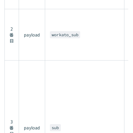
c
2
番
payload
W
workato_sub
目
こ
こ
の
i
p
は
c
3
番
payload
sub