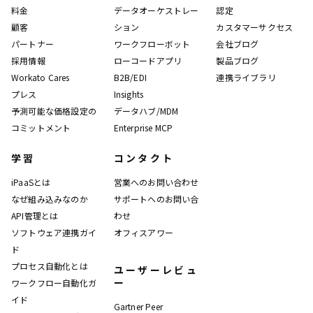
料金
データオーケストレー
認定
顧客
ション
カスタマーサクセス
パートナー
ワークフローボット
会社ブログ
採用情報
ローコードアプリ
製品ブログ
Workato Cares
B2B/EDI
連携ライブラリ
プレス
Insights
予測可能な価格設定の
データハブ/MDM
コミットメント
Enterprise MCP
学習
コンタクト
iPaaSとは
営業へのお問い合わせ
なぜ組み込みなのか
サポートへのお問い合
API管理とは
わせ
ソフトウェア連携ガイ
オフィスアワー
ド
プロセス自動化とは
ユーザーレビュ
ー
ワークフロー自動化ガ
イド
Gartner Peer