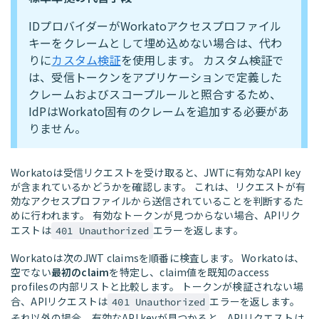
IDプロバイダーがWorkatoアクセスプロファイル
キーをクレームとして埋め込めない場合は、代わ
りに
カスタム検証
を使用します。 カスタム検証で
は、受信トークンをアプリケーションで定義した
クレームおよびスコープルールと照合するため、
IdPはWorkato固有のクレームを追加する必要があ
りません。
Workatoは受信リクエストを受け取ると、JWTに有効なAPI key
が含まれているかどうかを確認します。 これは、リクエストが有
効なアクセスプロファイルから送信されていることを判断するた
めに行われます。 有効なトークンが見つからない場合、APIリク
エストは
エラーを返します。
401 Unauthorized
Workatoは次のJWT claimsを順番に検査します。 Workatoは、
空でない
最初のclaim
を特定し、claim値を既知のaccess
profilesの内部リストと比較します。 トークンが検証されない場
合、APIリクエストは
エラーを返します。
401 Unauthorized
それ以外の場合、有効なAPI keyが見つかると、APIリクエストは