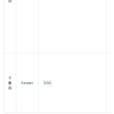
目
W
A
ん
c
W
こ
h
c
4
c
番
header
kid
目
W
こ