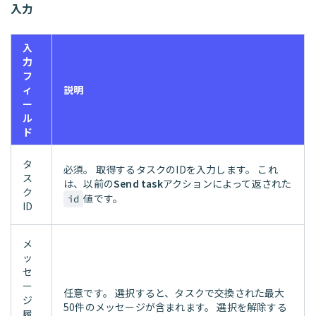
入力
入
力
フ
ィ
説明
ー
ル
ド
タ
必須。 取得するタスクのIDを入力します。 これ
ス
は、以前の
Send task
アクションによって返された
ク
値です。
id
ID
メ
ッ
セ
ー
任意です。 選択すると、タスクで交換された最大
ジ
50件のメッセージが含まれます。 選択を解除する
履