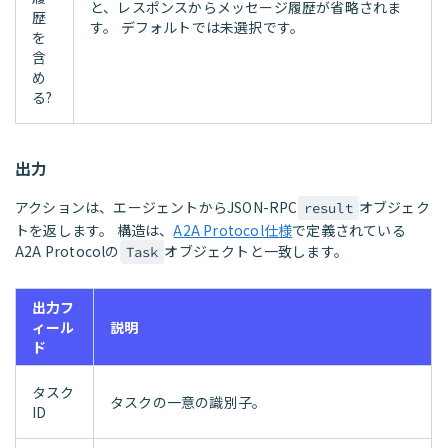
と、レスポンスからメッセージ履歴が省略されま
歴
す。 デフォルトでは未選択です。
を
含
め
る?
出力
アクションは、エージェントからJSON-RPC
オブジェク
result
トを返します。 構造は、
A2A Protocol仕様
で定義されている
A2A Protocolの
オブジェクトと一致します。
Task
出力フ
ィール
説明
ド
タスク
タスクの一意の識別子。
ID