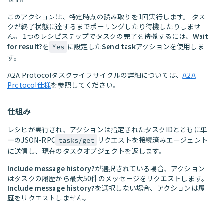
このアクションは、特定時点の読み取りを1回実行します。 タス
クが終了状態に達するまでポーリングしたり待機したりしませ
ん。 1つのレシピステップでタスクの完了を待機するには、
Wait
for result?
を
に設定した
Send task
アクションを使用しま
Yes
す。
A2A Protocolタスクライフサイクルの詳細については、
A2A
Protocol仕様
を参照してください。
仕組み
レシピが実行され、アクションは指定されたタスクIDとともに単
一のJSON-RPC
リクエストを接続済みエージェント
tasks/get
に送信し、現在のタスクオブジェクトを返します。
Include message history?
が選択されている場合、アクション
はタスクの履歴から最大50件のメッセージをリクエストします。
Include message history?
を選択しない場合、アクションは履
歴をリクエストしません。