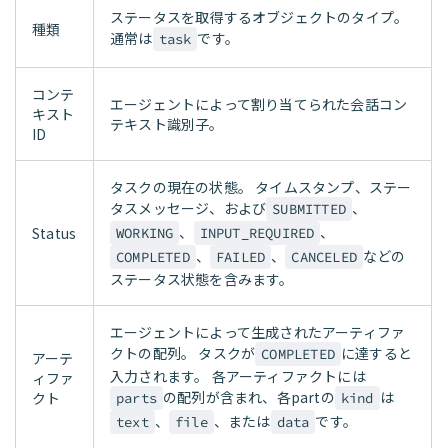
ステータスを取得するオブジェクトのタイプ。
種類
通常は
です。
task
コンテ
エージェントによって割り当てられた会話コン
キスト
テキスト識別子。
ID
タスクの現在の状態。 タイムスタンプ、ステー
タスメッセージ、および
、
SUBMITTED
、
、
Status
WORKING
INPUT_REQUIRED
、
、
などの
COMPLETED
FAILED
CANCELED
ステータス状態を含みます。
エージェントによって生成されたアーティファ
クトの配列。 タスクが
に達すると
COMPLETED
アーテ
入力されます。 各アーティファクトには
ィファ
の配列が含まれ、各partの
は
クト
parts
kind
、
、または
です。
text
file
data