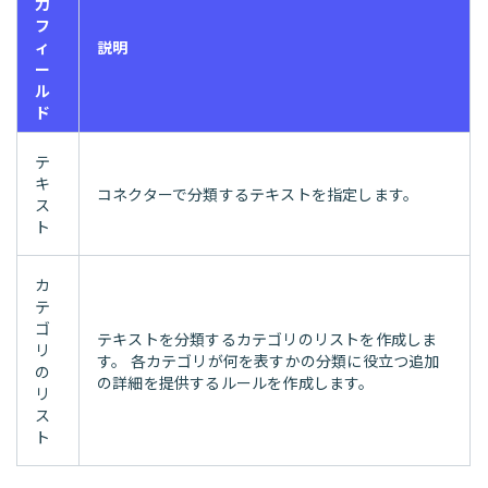
力
フ
ィ
説明
ー
ル
ド
テ
キ
コネクターで分類するテキストを指定します。
ス
ト
カ
テ
ゴ
テキストを分類するカテゴリのリストを作成しま
リ
す。 各カテゴリが何を表すかの分類に役立つ追加
の
の詳細を提供するルールを作成します。
リ
ス
ト