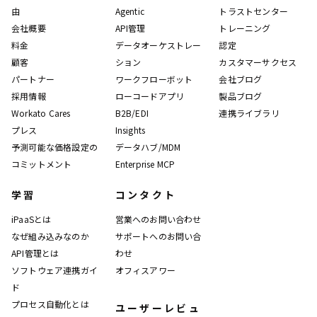
由
Agentic
トラストセンター
会社概要
API管理
トレーニング
料金
データオーケストレー
認定
顧客
ション
カスタマーサクセス
パートナー
ワークフローボット
会社ブログ
採用情報
ローコードアプリ
製品ブログ
Workato Cares
B2B/EDI
連携ライブラリ
プレス
Insights
予測可能な価格設定の
データハブ/MDM
コミットメント
Enterprise MCP
学習
コンタクト
iPaaSとは
営業へのお問い合わせ
なぜ組み込みなのか
サポートへのお問い合
API管理とは
わせ
ソフトウェア連携ガイ
オフィスアワー
ド
プロセス自動化とは
ユーザーレビュ