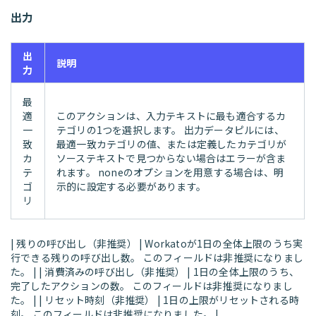
出力
出
説明
力
最
適
このアクションは、入力テキストに最も適合するカ
一
テゴリの1つを選択します。 出力データピルには、
致
最適一致カテゴリの値、または定義したカテゴリが
カ
ソーステキストで見つからない場合はエラーが含ま
テ
れます。 noneのオプションを用意する場合は、明
ゴ
示的に設定する必要があります。
リ
| 残りの呼び出し（非推奨） | Workatoが1日の全体上限のうち実
行できる残りの呼び出し数。 このフィールドは非推奨になりまし
た。 | | 消費済みの呼び出し（非推奨） | 1日の全体上限のうち、
完了したアクションの数。 このフィールドは非推奨になりまし
た。 | | リセット時刻（非推奨） | 1日の上限がリセットされる時
刻。 このフィールドは非推奨になりました。 |