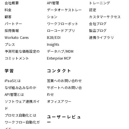
会社概要
API管理
トレーニング
料金
データオーケストレー
認定
顧客
ション
カスタマーサクセス
パートナー
ワークフローボット
会社ブログ
採用情報
ローコードアプリ
製品ブログ
Workato Cares
B2B/EDI
連携ライブラリ
プレス
Insights
予測可能な価格設定の
データハブ/MDM
コミットメント
Enterprise MCP
学習
コンタクト
iPaaSとは
営業へのお問い合わせ
なぜ組み込みなのか
サポートへのお問い合
API管理とは
わせ
ソフトウェア連携ガイ
オフィスアワー
ド
プロセス自動化とは
ユーザーレビュ
ー
ワークフロー自動化ガ
イド