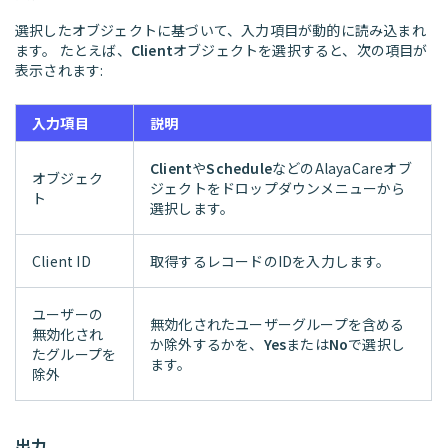
選択したオブジェクトに基づいて、入力項目が動的に読み込まれ
ます。 たとえば、
Client
オブジェクトを選択すると、次の項目が
表示されます:
入力項目
説明
Client
や
Schedule
などのAlayaCareオブ
オブジェク
ジェクトをドロップダウンメニューから
ト
選択します。
Client ID
取得するレコードのIDを入力します。
ユーザーの
無効化されたユーザーグループを含める
無効化され
か除外するかを、
Yes
または
No
で選択し
たグループを
ます。
除外
出力