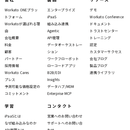
Workato ONEプラッ
エンタープライズ
デモ
トフォーム
iPaaS
Workato Conference
Workatoが選ばれる理
組み込み連携
ドキュメント
由
Agentic
トラストセンター
会社概要
API管理
トレーニング
料金
データオーケストレー
認定
顧客
ション
カスタマーサクセス
パートナー
ワークフローボット
会社ブログ
採用情報
ローコードアプリ
製品ブログ
Workato Cares
B2B/EDI
連携ライブラリ
プレス
Insights
予測可能な価格設定の
データハブ/MDM
コミットメント
Enterprise MCP
学習
コンタクト
iPaaSとは
営業へのお問い合わせ
なぜ組み込みなのか
サポートへのお問い合
API管理とは
わせ