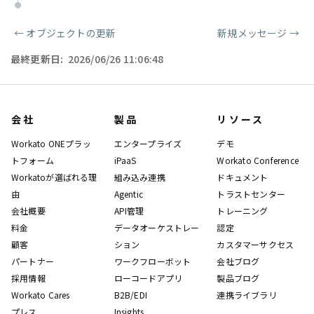
←
オブジェクトの更新
新規メッセージ
→
ページャー
最終更新日:
2026/06/26 11:06:48
会社
製品
リソース
Workato ONEプラッ
エンタープライズ
デモ
トフォーム
iPaaS
Workato Conference
Workatoが選ばれる理
組み込み連携
ドキュメント
由
Agentic
トラストセンター
会社概要
API管理
トレーニング
料金
データオーケストレー
認定
顧客
ション
カスタマーサクセス
パートナー
ワークフローボット
会社ブログ
採用情報
ローコードアプリ
製品ブログ
Workato Cares
B2B/EDI
連携ライブラリ
プレス
Insights