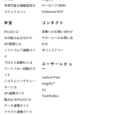
予測可能な価格設定の
データハブ/MDM
コミットメント
Enterprise MCP
学習
コンタクト
iPaaSとは
営業へのお問い合わせ
なぜ組み込みなのか
サポートへのお問い合
API管理とは
わせ
ソフトウェア連携ガイ
オフィスアワー
ド
プロセス自動化とは
ユーザーレビュ
ー
ワークフロー自動化ガ
イド
Gartner Peer
システムインテグレー
Insights™
ターとは
G2
API連携ガイド
TrustRadius
組み込みiPaaSとは
データ連携ガイド
クラウド連携ガイド