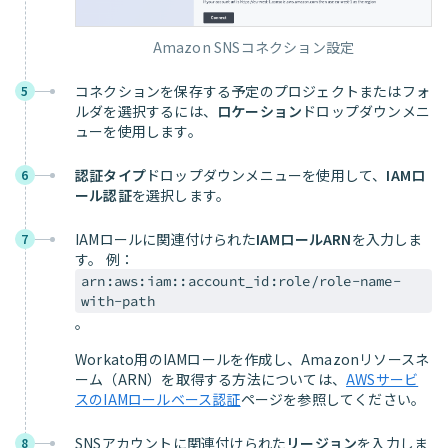
Amazon SNSコネクション設定
コネクションを保存する予定のプロジェクトまたはフォ
5
ルダを選択するには、
ロケーション
ドロップダウンメニ
ューを使用します。
認証タイプ
ドロップダウンメニューを使用して、
IAMロ
6
ール認証
を選択します。
IAMロールに関連付けられた
IAMロールARN
を入力しま
7
す。 例：
arn:aws:iam::account_id:role/role-name-
with-path
。
Workato用のIAMロールを作成し、Amazonリソースネ
ーム（ARN）を取得する方法については、
AWSサービ
スのIAMロールベース認証
ページを参照してください。
SNSアカウントに関連付けられた
リージョン
を入力しま
8