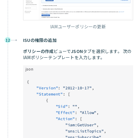
IAMユーザーポリシーの更新
ISUの権限の追加
12
ポリシーの作成
ビューで
JSON
タブを選択します。 次の
IAMポリシーテンプレートを入力します。
json
{
    "Version"
: 
"2012-10-17"
,
    "Statement"
: [
        {
            "Sid"
: 
""
,
            "Effect"
: 
"Allow"
,
            "Action"
: [
                "iam:GetUser"
,
                "sns:ListTopics"
,
                "sns:Subscribe"
,