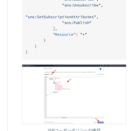
                "sns:Unsubscribe"
,
"sns:SetSubscriptionAttributes"
,
                "sns:Publish"
            ],
            "Resource"
: 
"*"
        }
    ]
}
IAMユーザーポリシーの確認