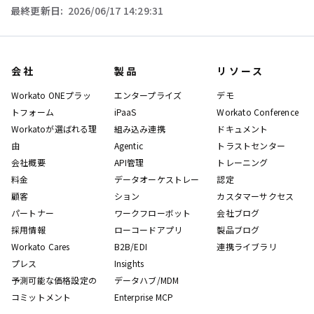
最終更新日:
2026/06/17 14:29:31
会社
製品
リソース
Workato ONEプラッ
エンタープライズ
デモ
トフォーム
iPaaS
Workato Conference
Workatoが選ばれる理
組み込み連携
ドキュメント
由
Agentic
トラストセンター
会社概要
API管理
トレーニング
料金
データオーケストレー
認定
顧客
ション
カスタマーサクセス
パートナー
ワークフローボット
会社ブログ
採用情報
ローコードアプリ
製品ブログ
Workato Cares
B2B/EDI
連携ライブラリ
プレス
Insights
予測可能な価格設定の
データハブ/MDM
コミットメント
Enterprise MCP