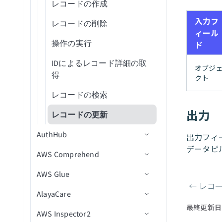
グ
リクエストおよび承認機能
Amazon SQS
アクション
アクション
コネクション設定
トリガー
認証
カスタムアクション
エントリを追加
テキストを解析
新規または更新済みレコー
レコードの作成
新規CSVファイル
新規/更新済みレコード
バッチリクエスト
操作の実行
レコードの作成
HTTPアクション経由でリクエ
カスタムフィールド検証
Webページを開く
を有効化
Marketo Program Ops
ドキュメント分析開始アクシ
ド
下書きメールを削除
Greenhouseを設定
URLパラメータでフォームに
変数を削除
アクション
ドロップダウン値の変更
新しいコンポーネントイベ
ストを送信
入力フ
データエンリッチメント
Analytics Cloud（Wave
トリガー
コネクション設定
アクション
アクション
カスタムOAuthクライアント
グループを追加
テキストを要約
レコードの削除
新規ファイル
ファイルをアップロード
オブジェクトの作成
レコードの作成
新規/更新済みレコード
IDによるレコード詳細の取
レコードの削除
ョン
事前入力
レシピデータソースを使用す
タスクを完了
ント
ィール
リクエストテーブル設定を
Microsoft PowerPoint
Analytics）
（非ストリーミング）
レコードをダウンロード
得
HiBobを設定
テーブル行の選択
ワークフローステージを変
HTTPエラー処理
るドロップダウン
アクション
トリガー
カスタムコネクターを作成
エントリを削除
テキストを翻訳
レコードを取得
新規ファイルスライス
オブジェクトの削除
新規メッセージ
レコードの削除
新規/更新済みレコードバッ
レコードの作成
操作の実行
操作の実行
ド
構成
融資分析開始アクション
公開送信フォーム
データをテーブルに保存
新規コンポーネントイベン
更
Microsoft Teams Conversations
Anaplan
ファイルをアップロード
チ
メールメタデータを取得
レコードの検索
HubSpotを設定
HTTPに関するFAQ
レシピデータソースを使用す
ト(ドロップダウン)
アクション
ユーザーインターフェースを
ユーザーアカウントを無効
レコードを一覧表示
オブジェクトを取得
メッセージを公開
新規メッセージ
操作の実行
カスタムアクション
IDによるレコード詳細の取
（ストリーミング）
オブジ
リクエストを作成
るテーブル
Microsoft Word
Apache Kafka
コネクション設定
カスタマイズ
化
レコードを一覧表示
レコードの更新
得
Intercomを設定
クト
トラブルシューティング
新しいコンポーネントイベ
トラブルシューティング
レコードの検索
オブジェクトを一覧表示
メッセージを送信
IDによるレコード詳細の取
レコードの削除
ファイルをダウンロード
タスクをユーザーに割り当
ント（テーブルウィジェッ
Miro
Asana
アクション
コネクション設定
バージョンをアップグレード
ユーザーを組織単位に移動
得
ドキュメントを登録
レコードの作成
レコードの検索
Jiraを設定
HTTP SSL証明書の検証失敗
て
レコードの更新
一括メールを送信
メッセージを送信（バッ
ランタイムのトラブルシュ
操作の実行
ト）
ファイルを一覧表示
出力
Namely End User
AWS Lambda
トリガー
コネクション設定
コネクションフィールドリフ
グループからユーザーを削
チ）
ーティング
ダンプファイルをダウンロ
レコードの検索
レコードの検索
レコードの更新
Marketoを設定
Microsoft Graph APIが1時間
ワークフロータスクをプロ
メールを送信
IDによるレコード詳細の取
新規リクエスト
ァレンス
除
ファイルを削除
ード
後に切断される
グラムで完了
Namely Workforce Intelligence
Azure Blob Storage
AuthHub
アクション
トリガー
コネクション設定
メッセージを受信
新規メッセージ
レコードの更新
得
出力フィ
NetSuite2を設定
オブジェクトの更新
新規/更新済みリクエスト
OpenAPI FAQ
エントリ名を変更
バケットの作成
ファイルをダウンロード
データピ
リクエストを削除
Notion Databases
Azure Monitor
AWS Comprehend
アクション
出力スキーマ定義
コネクション設定
前提条件
メッセージを削除
新規メッセージ（バッチ）
メッセージを公開
新規イベント
レコードの検索
Oracleを設定
グループを検索
事前署名付きURLを生成
データエクスポートバッチ
アクティビティ履歴を取得
Notionページ
Azure OpenAI
AWS Glue
JSON出力定義
トリガー
コネクション設定
コネクション設定
コネクション設定
メッセージを公開（バッ
新規/更新済みタスク
セクションにタスクを追加
レコードの更新
Oracle Fusion Cloudを設定
を実行
（batch）
←
レコ
ユーザーにパスワードを設
ファイル名を変更
チ）
ページャ
Oktaエンドユーザー
BambooHR
AlayaCare
プリミティブ出力
アクション
アクション
コネクション設定
アクション
アクション
前提条件
サブタスクを作成
新規Blob(リアルタイム)
Outreachを設定
定
データインポートバッチを
ユーザーデータを取得
最終更新日
実行
OneDrive
BILL
AWS Inspector2
アクション
コネクション設定
コネクション設定
前提条件
タグを作成
New event（リアルタイム）
コンテナーを作成
カスタムログを挿入
グループにメンバーを追加
ドキュメントを分類
Salesforceを設定
（batch）
エントリを更新