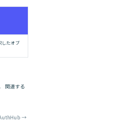
択したオブ
。 関連する
AuthHub
→