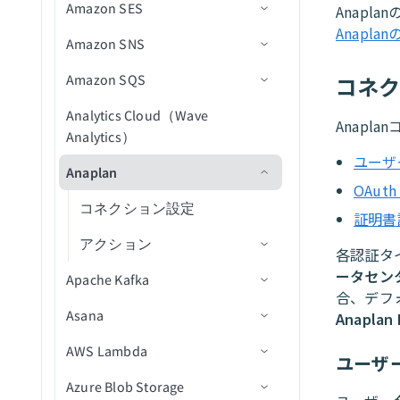
User profile
強制
を設定
ージに割り当て
Amazon SES
トリガー
コネクション設定
ユーザーを追加
テキストを分類
Anapl
Change Data Capture
ページコンポーネントを変更
Mailchimp Marketingレポート
Anapla
Workflow appsコネクター
Google Cloud Storageを設定
ページをプレビュー
コンポーネントをリセット/再
変数を作成
ページ読み込み
メール通知
SAMLユーザーグループ同期
タブを追加
Amazon SNS
アクション
トリガー
コネクション設定
ユーザーを更新
メールの下書きを作成
新規レコード
データ検証およびクレンジン
組み込みフィールド検証
読み込み
を設定
Marketo Leads and Activity Ops
Google Driveを設定
ページでデータピルを使用
レシピ出力を変数に入力
トリガー
ボタンクリック
グ
リクエストおよび承認機能
Amazon SQS
アクション
アクション
コネクション設定
エントリを追加
テキストを解析
新規または更新済みレコー
レコードの作成
新規CSVファイル
コネ
カスタムフィールド検証
Webページを開く
を有効化
Marketo Program Ops
ド
Greenhouseを設定
URLパラメータでフォームに
変数を削除
アクション
ドロップダウン値の変更
新しいコンポーネントイベ
データエンリッチメント
Analytics Cloud（Wave
トリガー
コネクション設定
グループを追加
テキストを要約
レコードの削除
新規ファイル
ファイルをアップロード
オブジェクトの作成
Anapl
事前入力
レシピデータソースを使用す
タスクを完了
ント
リクエストテーブル設定を
Microsoft PowerPoint
Analytics）
（非ストリーミング）
HiBobを設定
テーブル行の選択
ワークフローステージを変
るドロップダウン
アクション
トリガー
エントリを削除
テキストを翻訳
レコードを取得
新規ファイルスライス
オブジェクトの削除
新規メッセージ
構成
ユーザ
公開送信フォーム
データをテーブルに保存
新規コンポーネントイベン
更
Microsoft Teams Conversations
Anaplan
ファイルをアップロード
HubSpotを設定
レシピデータソースを使用す
ト(ドロップダウン)
アクション
ユーザーアカウントを無効
レコードを一覧表示
オブジェクトを取得
メッセージを公開
新規メッセージ
OAuth 
（ストリーミング）
リクエストを作成
るテーブル
Microsoft Word
コネクション設定
化
Intercomを設定
証明書
新しいコンポーネントイベ
トラブルシューティング
レコードの検索
オブジェクトを一覧表示
メッセージを送信
ファイルをダウンロード
タスクをユーザーに割り当
ント（テーブルウィジェッ
Miro
アクション
ユーザーを組織単位に移動
Jiraを設定
各認証タ
て
レコードの更新
一括メールを送信
メッセージを送信（バッ
ランタイムのトラブルシュ
ト）
ファイルを一覧表示
ータセン
Namely End User
Apache Kafka
グループからユーザーを削
チ）
ーティング
ダンプファイルをダウンロ
Marketoを設定
ワークフロータスクをプロ
メールを送信
合、デフ
新規リクエスト
除
ファイルを削除
ード
グラムで完了
Namely Workforce Intelligence
Asana
コネクション設定
メッセージを受信
Anaplan 
NetSuite2を設定
オブジェクトの更新
新規/更新済みリクエスト
エントリ名を変更
バケットの作成
ファイルをダウンロード
リクエストを削除
Notion Databases
AWS Lambda
トリガー
コネクション設定
メッセージを削除
Oracleを設定
ユーザ
グループを検索
事前署名付きURLを生成
データエクスポートバッチ
アクティビティ履歴を取得
Notionページ
Azure Blob Storage
アクション
トリガー
コネクション設定
新規メッセージ
Oracle Fusion Cloudを設定
を実行