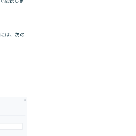
報で接続しま
るには、次の
。