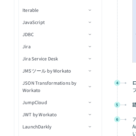
タスクを作成
Greenhouse v3オブジェクト対
ファイルまたはフォルダを
New event（リアルタイム）
Iterable
トリガー
コネクション設定
データを転送
オブジェクトの更新
IDによるレコード詳細の取
新規レコード（バッチ）
レコードを取得
行をアップサート
ドキュメントを処理
応範囲
タスクを更新
検索
得
JavaScript
アクション
トリガー
コネクション設定
レコードの更新
オブジェクトを更新（v3）
新規/更新済みレコード
レコードを検索（バッチ）
行を選択
ドキュメントを分類
新規連絡先
ファイル権限を更新
アクションテンプレートを
JDBC
アクション
トリガー
入力フィールドの定義
オブジェクトの検索
新規/更新済みレコード（バ
レコードの作成
カスタムSQLを使用した行
新規組織
連絡先を作成
新規会社
ファイルのアップロード
適用
ッチ）
の選択
Jira
アクション
出力フィールドの定義
コネクション設定
オブジェクトを検索（v3）
レコードを作成（バッチ）
連絡先が更新済み
組織を作成
新規連絡先
会話メモを追加
レコードの削除
リスト内の新規連絡先
行を削除
Jira Service Desk
Javascript FAQ
トリガー
コネクション設定
IDでオブジェクトを取得
レコードの更新
組織が更新済み
商談を作成
新規会話
ユーザーをアーカイブ
レコードを一覧表示
新規フォーム送信
カスタムSQLを実行
JMSツール by Workato
アクション
トリガー
コネクション設定
申請を進める
レコードを更新（バッチ）
更新された商談
イベントを作成
新規ユーザー
ユーザーを作成/更新
新規行
クエリ結果をエクスポート
JSON Transformations by
アクション
アクション
前提条件
候補者を採用済みにする
関連付けを取得（batch）
連絡先を更新
連絡先が更新済み
IDで会話を取得
スケジュール済みクエリ
アクションを選択
削除済みオブジェクト
4
Workato
（real-time）
Jiraリアルタイムトリガーの
コネクション設定
候補者を採用済みにする(v3)
会社に関連付けられた連絡
商談にメモを追加
会話が更新済み
ユーザーとして会話に返信
行を挿入（batch）
ユーザーを課題に割り当て
顧客を作成
JumpCloud
使用
アクション
先を取得（batch）
新規課題をエクスポート
5
トリガー
アプリケーションを移動(v3)
商談を更新
ユーザーが更新済み
ユーザー別に会話を検索
更新アクション
コメントを作成
顧客リクエストを作成
JWT by Workato
コネクション設定
関連付けを一覧表示
新規/更新済み課題をエクス
JSON変換
アクション
アプリケーションを却下
連絡先を検索
ユーザー別にメモを検索
削除アクション
課題を作成
コメントを作成
キュー内の新規メッセージ
6
（batch）
ポート
A
LaunchDarkly
トリガー
コネクション設定
（リアルタイム）
アプリケーションを却下
ユーザーを検索
ユーザー別にセグメントを
カスタムSQLを実行
ユーザーを作成
コメントを一覧表示
メッセージをキューに公開
レコードを関連付け
New event（リアルタイム）