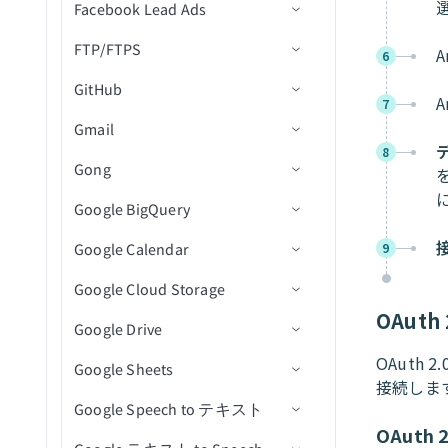
プロジェクト内のフォルダ
ファイルをダウンロード
Facebook Lead Ads
トリガー
コネクション設定
従業員を検索
新規ファイルリビジョン
ファイル移動/名前変更アク
レコードの作成
ド
情報を取得
行を更新
ション
フォルダをコピーまたは移
ファイルコメントを取得
FTP/FTPS
アクション
アクション
コネクション設定
リソースを検索
レコードの更新
イベントへの新規参加者登
A
エンベロープを取得
動
6
プロジェクト内の課題を取
（batch）
ボリュームにファイルをア
ファイルアップロードアク
録
GitHub
トリガー
前提条件
得（V2）
業務単位を検索
レコードを検索
連絡先リストを作成
ワークブックを検索
ップロード
エンベロープの受信者を取
ション
フォルダを作成
A
ファイルダウンロードURL
7
新規連絡先作成
得
Gmail
アクション
コネクション設定
コネクション設定
プロジェクト内のオブジェ
を取得
従業員を更新
レコードを取得
連絡先を作成/更新
ワークシートを一覧表示
新規リード
CSVファイルアクション
選択したフォルダからファ
クトを取得
新規イベント作成
8
テンプレートを取得
イルをダウンロード
Gong
トリガー
トリガー
コネクション設定
ファイルメタデータを取得
リソースを更新
レコードの削除
イベント参加者を取得
テーブルを一覧表示
Adset Insightsを取得
フォルダアクション
プロジェクト詳細を取得
イベントの新規注文
エンベロープ内のドキュメ
イベント詳細を取得
Google BigQuery
アクション
アクション
トリガー
コネクション設定
署名リクエストを取得
従業員を関連付け
イベントを検索
テーブルを追加
キャンペーンInsightsを取得
ディレクトリ内の新規CSV
クローズされた課題
ントを一覧表示（一括）
プロジェクト内の課題を検
イベントに登録された新規/
ファイルトリガー
オブジェクト詳細を取得
Google Calendar
アクション
トリガー
コネクション設定
フォルダ項目を一覧表示(バ
従業員の関連付けを解除
ワークシートを追加
Adsetを一覧表示
ファイルダウンロードアク
新規課題
課題にコメントを作成
新しいメール
9
索（V2）
更新済み参加者
エンベロープを一覧表示
ッチ)
ディレクトリ内の新規また
ション
オブジェクトを検索（バッ
Google Cloud Storage
アクション
トリガー
コネクション設定
（一括）
セルを取得
キャンペーンを一覧表示
新規プルリクエスト
課題を作成
メールを送信
新規通話(リアルタイム)
プロジェクト内のオブジェ
イベントに登録された新規/
は更新済みCSVファイルト
チ）
署名リクエストを一覧表示
大容量ファイルダウンロー
OAuth 
クトを検索
更新済み参加者（リアルタ
リガー
Google Drive
アクション
トリガー
コネクション設定
テンプレートを一覧表示
行を取得
新規または更新済み課題コ
課題またはPRの詳細を取得
添付ファイルをダウンロー
通話を追加
新規行
(バッチ)
ドアクション
ファイルのアップロード
イム）
（一括）
メント
ド
プロジェクト内の課題を更
OAuth
Google Sheets
アクション
アクション
コネクション設定
行を追加
refのステータスを一覧表示
通話メディアを追加
新規行（バッチ）
行を挿入
新規イベント
他のユーザーのファイルま
ファイル情報取得アクショ
新（V2）
イベントの新規/更新済み注
接続しま
エンベロープを再送信
新規または更新済み課題
たはフォルダ名を変更
ン
Google Speech to テキスト
トリガー
コネクション設定
文
行を更新
課題とプルリクエストを検
コンテンツ共有エンゲージ
新規ジョブ完了
行を挿入（batch）
新規/更新済みイベント
イベントを作成
バケットの作成
プロジェクト内のオブジェ
OAuth
テンプレートを使用してド
新規または更新済みマイル
索
メントイベントを作成
ファイルまたはフォルダの
ディレクトリ内ファイル一