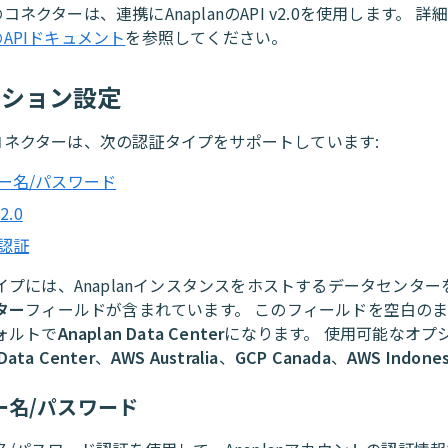
anのコネクターは、連携にAnaplanのAPI v2.0を使用します。 詳
nのAPIドキュメント
を参照してください。
クション設定
anコネクターは、次の認証タイプをサポートしています:
ー名/パスワード
2.0
認証
イプには、Anaplanインスタンスをホストするデータセンター
ター
フィールドが含まれています。 このフィールドを空白の
ォルトで
Anaplan Data Center
になります。 使用可能なオプ
Data Center
、
AWS Australia
、
GCP Canada
、
AWS Indones
ー名/パスワード