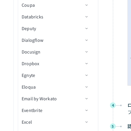
Slack
blobメタデータを更新
従業員を更新
ル
を一覧表示（batch）
スケジュール
Coupa
アクション
アクション
コネクション設定
支払いデータを取得
IDによるレコード詳細の取
新規メッセージ
Zendeskを設定
プロジェクト内のコストド
フォルダ内の新規/更新済み
プロジェクト内の新規また
Snowflake Data Explorer
blobをアップロード
従業員のテーブルレコード
ファイルまたはフォルダを
得
ユーザーを一覧表示(バッ
キュメントをダウンロード
CSVファイル（バッチ）
Databricks
トリガー
コネクション設定
IDによるレコード詳細の取
は更新済み課題（V2）
新規ボタン送信
ルームにユーザーを追加
ページを作成
Zuoraを設定
を更新
コピー
チ)
Stripe Billing Operations
得
アセットをアップロード
プロジェクト内のドキュメ
CSVファイル内の新規行
Deputy
アクション
トリガー
コネクション設定
プロジェクト内の新規また
ルームを作成
タスクを作成
新規メッセージ
休暇申請ステータスを更新
コラボレーションを作成
プロジェクトタスクを一覧
ントをダウンロード
Trello
レコードの更新
は更新済みオブジェクト
アセットをダウンロード
フォルダ内の新規/更新済み
Dialogflow
アクション
トリガー
コネクション設定
表示(バッチ)
添付ファイル詳細を取得
ページを検索
新規メッセージ（バッチ）
メッセージを公開
オブジェクトトリガー
IDで従業員詳細を取得
ファイルメタデータを作成
プロジェクト内の図面エク
フォルダ
WordPress Content Operations
請求書を送信
レコードの更新
Docusign
アクション
トリガー
コネクション設定
ワークスペースを一覧表示
スポートをダウンロード
メッセージ詳細を取得
オブジェクトアクション
新規行（バッチ）
ディレクトリ内の従業員を
ファイル共有リンクを作成
フォルダ内の新規イベント
Workday End User
(バッチ)
一覧表示
Dropbox
アクション
コネクション設定
プロジェクト内の図面をエ
（リアルタイム）
人物詳細を取得
発注書アクション
カスタムSQL経由の新規行
行を削除（batch）
新規従業員
フォルダを作成
X Social Listening and Research
プロジェクトを検索（バッ
クスポート
（バッチ）
休暇リクエストを一覧表示
Egnyte
トリガー
コネクション設定
フォルダ内の新規/更新済み
ルーム詳細を取得
サプライヤーアクション
クエリ結果をエクスポート
新規休暇
従業員を作成
チ）
フォルダ共有リンクを作成
YouTube Creator
プロジェクト内のドキュメ
署名イベント
カスタムSQL経由の新規/更
従業員のテーブルレコード
Eloqua
アクション
トリガー
コネクション設定
投稿メッセージ
統合アクション
行を挿入
新規タイムシート
リソースを作成
新規ドキュメントイベント
タグを検索（バッチ）
ントを取得
署名リクエストを作成
新済み行（バッチ）
を取得
Zendesk Knowledge Base
フォルダ内の新規/更新済み
Email by Workato
アクション
トリガー
コネクション設定
ルームを更新
カスタムSQLを実行
販売データを作成
新規ドキュメント受信
テンプレートからドラフト
新規/更新済みファイル
タスクを検索（バッチ）
プロジェクト内の図面エク
ファイルメタデータ
ファイルメタデータを削除
カスタム従業員レポートを
Zendesk Ticket Management
エンベロープを作成
4
スポートステータスを取得
Eventbrite
アクション
トリガー
メール by Workatoのランタイ
作成
行を選択
タスクを作成
新規受信者イベント
新規/更新済みCSV
ファイルをダウンロード
新規/更新済み/削除済みイ
タスクを更新
ファイルまたはフォルダを
Zoom Meetings
ムエラーのトラブルシューテ
ドキュメントを作成/送信
ベント
フォルダコンテンツを取得
削除
Excel
アクション
コネクション設定
IDで会社従業員レポートを
カスタムSQLを使用した行
リソースを取得
CSVファイル内の新規行
ファイルを検索
ファイルをコピーまたは移
トリガー
ィング
5
ZoomInfo B2B Intelligence
取得
の選択
ドキュメントをダウンロー
動