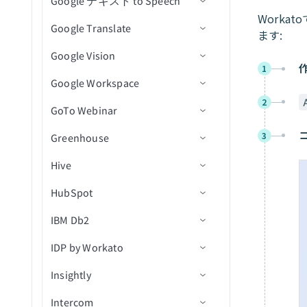
Google テキスト to Speech
アクション
トリガー
コネクション設定
クトを更新
行を削除
スケジュール済みクエリ
ファイルからデータを読み
イベント開始
イベントを検索（バッチ）
バケットを削除
新規アクティビティ
キュメントを送信
ストーン
名前変更/移動
覧表示アクション
課題を更新
コンテンツビューイベント
（バッチ）
込む
Worka
Google Translate
アクション
アクション
コネクション設定
ドキュメントをプロジェク
イベント終了
イベントを更新
オブジェクトの削除
新規CSVファイル
ファイル権限を追加
My Drive内のシートの新規
IDでエンベロープを送信
新規または更新済みプルリ
を作成
ます:
署名リクエストを再送信
ファイル削除アクション
トにアップロード
行を選択（バッチ）
行
クエスト
Google Vision
アクション
コネクション設定
イベントを削除
オブジェクトをダウンロー
新規ファイル/フォルダ
ファイルをコピー
行を追加
短い音声をテキストに変換
エンベロープを無効化
カスタムアクションイベン
ファイルまたはフォルダを
ファイル名変更アクション
1
カスタムSQLを使用して行
ド
My Drive内のシートの新規
トを作成
Google Workspace
アクション
コネクション設定
検索（バッチ）
イベントに参加者を追加
フォルダ階層内の新規ファ
フォルダを作成
行を一括追加
テキストを音声に変換
を選択（バッチ）
行（リアルタイム）
ファイルアップロードアク
（バッチ）
バケットを取得
イル/フォルダ
2
IDで通話を取得
GoTo Webinar
アクション
コネクション設定
CSVファイルを更新
ション
ファイルを削除
行を取得
テキストを翻訳
カスタムSQLを使用して行
My Drive内のシートの新規/
イベントから参加者を削除
バケットを一覧表示
集約ユーザーデータを検索
を選択し、テーブルに挿入
更新済み行
3
Greenhouse
トリガー
コネクション設定
ファイルメタデータを更新
ファイルをダウンロード
行を検索
画像からテキストを読み取
（batch）
（バッチ）
オブジェクトを一覧表示
り
通話スコアカードを検索
My Drive内のシートの新規/
Hive
アクション
トリガー
コネクション設定
ファイルURLを使用してフ
ファイルをエクスポート
行を更新
新規管理者アクティビティ
IDでイベントを取得
BigQueryでカスタムSQLを
更新済み行（リアルタイ
ァイルをアップロード
バケットを更新
イベント
通話文字起こしを検索
HubSpot
アクション
トリガー
コネクション設定
実行
ファイル権限を取得
ム）
行を一括更新
レコードの追加
新規ウェビナーセッション
終日イベントを作成
ファイル内容を使用してフ
オブジェクトメタデータを
新規アプリケーションアク
通話を検索
IBM Db2
アクション
トリガー
コネクション設定
ジョブIDで行のバッチを取
ファイル権限を一覧表示
Team Drive内のシートの新
レコードの削除
ウェビナー詳細を取得
新規オブジェクト
ァイルをアップロード
カレンダーを作成
更新
ティビティイベント
得（batch）
規行
ユーザーを検索
IDP by Workato
オブジェクトタイプ
アクション
Custom OAuth profiles
コネクション設定
ファイル権限を削除
レコードを取得
セッションから参加者を取
新規オブジェクト（v3）
オブジェクトの作成
新規/更新済みレコード
IDでカレンダーを取得
ファイルストリーミングで
新規ユーザーイベント
Team Drive内のシートの新
得
オブジェクトをアップロー
Insightly
Greenhouseコネクションをv3
トリガー
アクション
信頼度スコア
ファイル/フォルダの名前変
モバイルデバイス
新規/更新済みオブジェクト
オブジェクトを作成（v3）
レコードの更新
スコープ
カレンダーを一覧表示
規/更新済み行
ド
に移行
更または移動
（v3）
Intercom
アクション
アクション
コネクション設定
レコードを検索
添付ファイルを作成（v3）
レコードの作成
新規レコード
行を挿入