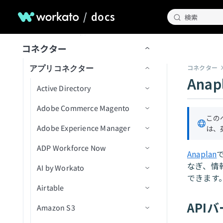
Workflow apps
APIガバナンス
データパイプライン
トリガー
Decision modelの設定
APIレシピコレクション
APIレシピエンドポイント
変換手法
トピックのナビゲーション
メッセージのバッチを公開
ドキュメントを分類
エラー処理と再試行
SFTPエンドポイントをセットア
スのベストプラクティス
Google Calendar
エージェントオーケストレーシ
セキュリティとコンプライアンス
レプリケーションパイプライン
ップ
/
docs
検索
スキルバージョン管理
APIセキュリティ
データオーケストレーションの制
アクション
モデルフィールド
主要コンポーネント
ョン
SOAP APIレシピコレクション
APIプロキシエンドポイント
APIアクセスポリシー
構築済み変換
データパイプラインの概念
新規トピックの作成
アラートと監視
バケット内の新規トランザクシ
ナレッジベースレシピ
APIレシピ
Google Contacts
ユニバーサル接続性
限
スケーラビリティとパフォーマン
抽出頻度の設定
SFTPアカウントを作成
ョン
ナレッジベースとスキルの比較
ライブラリ
デシジョンテーブル
ユースケース例
Genieをテスト
AIゲートウェイコレクション
エンドポイント管理
レシピOps
APIアクセス
カスタムコード
データパイプラインの設定
トピックスキーマ
データ形式を変換
ナレッジベースとスキルの比
APIレシピを作成
APIプロキシエンドポイントを
ス
コネクター
Google Directory End User
Change Data Capture
サーバーアクティビティログ
較
設定
API開発者ポータル
Decision Modelsコネクター
管理
コレクションを編集
テスト
レシピバージョン管理
認証
SQLベースの変換
データパイプラインの監視と管
リテンション期間
レコードの作成
CRMアプリ
新規APIリクエストトリガー
エンドポイントの有効化/無効
API同時実行しきい値超過トリ
新しいAPIクライアントを作成
Amazon S3を設定
監視と分析
アプリコネクター
Google Docs
コネクター
理
APIプロキシ変換の適用
化
ガー
Anap
設定
ビルダーエクスペリエンス
設定を構成
キャッシュ
開発者ポータルの設定
SQL Transformations
トピックのリセット
ラベルを生成
翻訳アプリ
権限
APIリクエストに応答アクショ
新しいアプリケーションを作
Auth Token
Asanaを設定
ユーザーとロールの管理
Google Drive
Active Directory
レシピ内のパイプライントリガ
ン
パステンプレート化
APIポリシークォータ違反トリ
成
APIの呼び出し
アプリのユーザーエクスペリ
未認証コレクション
FAQ
開発者ポータルへのアクセス
カスタムドメイン
SQLコレクション by Workato
メッセージプレビュー
レコードを取得
アプリディレクトリ
はじめに
OAuth 2.0
カスタムドメイン
コネクター概要
Azure Blob Storageを設定
カスタムコードサポート
ー
ガー
Google Meet
Adobe Commerce Magento
コネクション設定
エンス
APIレシピエンドポイントを設
エンドポイントパスのガイド
新しいアクセスプロファイル
この
API platformの制限
Postmanに同期
カスタム認可
JSON Transformations by
新規メッセージトリガー
レコードの検索
アプリユーザーとグループの管
アプリ設定
JSON Web Token
JITユーザー設定
データソースをセットアップ
SQL Collection制限
BambooHRを設定
Workflow appの作成
再利用可能なコンポーネント
同期タイプと実行
定
ライン
APIポリシーレート制限違反ト
を作成
Google Sheets
Adobe Experience Manager
トリガー
コネクション設定
は、
Workflow appsの制限
Workato
理
招待と認証
リガー
OpenAPI仕様のダウンロード
Truststore
新規メッセージバッチトリガー
検証済みユーザーアクセス
OpenID Connect
AvroおよびParquetファイルを
Confluenceを設定
既存のプロジェクトから
セットアップとアクセス
JWT Workatoクレーム
バージョン管理とデプロイメント
データパイプラインのトラブル
SOAP APIウォークスルー
カスタム検証
Google Slides
ADP Workforce Now
アクション
コネクション設定
新規エントリ
Anaplan
FAQ
SQLコレクション by Workato
ポータル設定
Workflow apps portalホームペー
変換
JSONデータを変換
Workflow appを作成
シューティング
APIリクエストタイムアウトト
FAQ
APIパスプレフィックス
メッセージ公開アクション
ページ
OAuth 2.0トークンイントロス
Coupaを設定
アプリインターフェイスを
JWTペイロードクレームを
なぎ、情
ジ
パフォーマンス
DCRを使用したAPIクライアン
Highspot
AI by Workato
コネクション設定
新規/更新済みエントリ
ユーザーを検索
リガー
トラブルシューティング
SAML認証
ペクション
クエリをセットアップ
設定
抽出
できます
トの作成
API同時実行
メッセージのバッチを公開アク
ページコンポーネント
Databricksを設定
ページテンプレート
アプリケーションページ
Jira
Airtable
トリガー
アクション
検索フィルターを使用した
グループにユーザーを追加
ション
カスタムドメインとメールサー
mTLS認証
出力を設定
OktaでSSOを強制
アプリアセットを整理
ページの管理
スケジュール済みエントリ
APIトラフィックミラーリング
コンポーネントアクション
Ellucian Bannerを設定
ページを作成
コンポーネントデザインプロ
API
バー
タスクの管理
Mailchimp Campaign
Amazon S3
コネクション設定
エントリを検索
スケジュール済みワーカー
テキストを分析
検索
ワークスペース間共有
出力フィールド
Microsoft Entra IDでSSOを
アプリを公開
パティ
SAMLユーザーグループ同期
ページをワークフローステ
Management
検索
動的クライアント登録
変数
Google BigQueryを設定
ページをカスタマイズ
レシピを実行