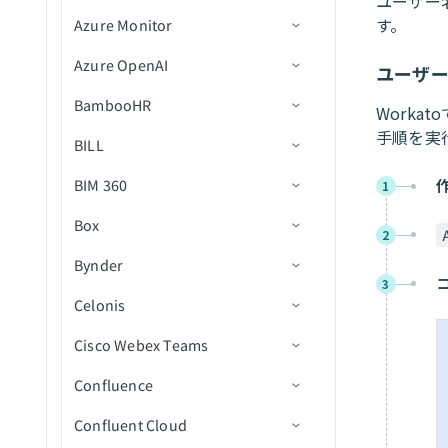
ユーザー
（batch）
ユーザーにパスワードを設
ファイル名を変更
す。
Oktaエンドユーザー
Azure Monitor
アクション
出力スキーマ定義
コネクション設定
新規メッセージ（バッチ）
メッセージを公開
新規イベント
Outreachを設定
定
データインポートバッチを
ユーザーデータを取得
実行
OneDrive
Azure OpenAI
JSON出力定義
トリガー
コネクション設定
メッセージを公開（バッ
新規/更新済みタスク
セクションにタスクを追加
Salesforceを設定
（batch）
ユーザー
エントリを更新
チ）
削除バッチを実行
Outlook Calendar
BambooHR
プリミティブ出力
アクション
アクション
コネクション設定
サブタスクを作成
新規Blob(リアルタイム)
SAP Data Agentを設定
ユーザーを招待
Worka
手順を実
プロセスバッチを実行
Outlook Contacts
BILL
アクション
コネクション設定
タグを作成
New event（リアルタイム）
コンテナーを作成
カスタムログを挿入
ServiceNowを設定
SAP Table Reader
データをコンポーネントに
返す
ファイルのアップロード
Outlook Email
BIM 360
トリガー
コネクション設定
タスクを作成
Blobコンテンツをダウンロ
カスタムログを送信
テキストプロンプトを完了
1
Shopifyを設定
SAP BW OHDの設定
ード
ユーザーを削除
Outreach Sales Engagement
Box
アクション
トリガー
コネクション設定
IDで人物詳細を取得
画像を生成
新規従業員
Snowflakeを設定
トラブルシューティング
2
事前署名付きURLを生成
リクエストを検索（バッ
QuickBooks Online AP and
Bynder
BambooHR 403 Forbiddenエラ
アクション
トリガー
コネクション設定
IDでプロジェクト詳細を取
テキスト埋め込みを生成
新規従業員（リアルタイ
従業員を作成
新規レコード
SQL Serverを設定（宛先）
チ）
3
Expenses
ー
得
Blobプロパティを取得
ム）
Celonis
アクション
トリガー
コネクション設定
ChatGPTにメッセージを送
従業員のテーブルレコード
新規/更新済みレコード
レコードを検索（バッチ）
プロジェクトフォルダ内の
SQL Serverを設定（ソース）
リクエストを共有
QuickBooks Online Billing and AR
プロジェクトセクションを
コンテナプロパティを取得
信
従業員が更新済み
を作成
新規または更新済みドキュ
Cisco Webex Teams
アクション
トリガー
コネクション設定
請求書に明細を追加
プロジェクトで課題を作成
フォルダ内の新規/更新済み
Stripeを設定
取得（batch）
メント
リクエストを更新
Salesforce Sales Explorer
Blobを検索
従業員が更新済み（リアル
休暇申請を作成/更新
（V2）
ファイル
Confluence
アクション
コネクション設定
レコードの作成
ファイルにコメントを追加
新規アセット
Workdayを設定
IDでタスク詳細を取得
タイム）
フォルダおよびサブフォル
共有解除リクエスト
Shopify Orders and Fulfillment
コンテナーを検索
テーブルレコードを削除
プロジェクトでオブジェク
フォルダ内の新規CSVファ
ダ内の新規または更新済み
Confluent Cloud
トリガー
コネクション設定
レコードの削除
署名リクエストをキャンセ
新規/更新済みアセット
レコードの検索
Workday RaaSを設定
タグ付きのすべてのタスク
カスタム従業員レポートを
トを作成
イル（バッチ）
ドキュメント