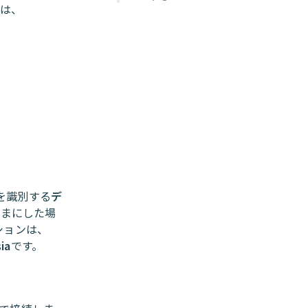
細は、
を識別する
デ
ままにした場
ションは、
ia
です。