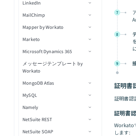
LinkedIn
アクション
アクション
コネクション設定
（v3）
検索
トピック内の新規メッセー
新規オブジェクト
パイプラインを検索
クエリ結果をエクスポート
添付ファイルをダウンロー
IDでコメントを取得
メッセージをトピックに公
レコードを関連付け（バッ
新規課題
ジ（リアルタイム）
7
MailChimp
コネクション設定
添付ファイルをアップロー
ユーザー別にタグを検索
ド
開
関連付けを作成
JWTを生成
チ）
A
IDでユーザーを取得
キューを取得
ド
新規課題（バッチ）
Mapper by Workato
トリガー
コネクション設定
ユーザーを検索
課題の変更ログを取得
キュー内のメッセージを受
関連付けを削除
JWTをデコード
関連付けを削除（batch）
キュー内の課題を取得
新規/更新済みコメント（リ
信
8
Marketo
アクション
トリガー
コネクション設定
ユーザーを更新
課題を取得
オブジェクトの作成
新規リード獲得フォーム送
オブジェクトデータをエク
アルタイム）
信
スポート（file）
Microsoft Dynamics 365
アクション
アクション
コネクション設定
課題コメントを取得
オブジェクトの削除
IDでリード獲得フォーム応
キャンペーンが作成されま
新規/更新済み課題（リアル
（batch）
答を取得
した
CRMデータをインポート
タイム）
メッセージテンプレート by
セルフサービスフローステッ
コネクション設定
IDでオブジェクトを取得
サブスクライバーを追加
オブジェクトにマッピング
9
（file）
Workato
プ
課題スキーマを取得
リード獲得フォーム回答を
キャンペーンが開封されま
新規/更新済みワークログ
トリガー
オブジェクトを一覧表示
サブスクライバータグを追
検索
した
リスト内の連絡先を取得
（リアルタイム）
MongoDB Atlas
トリガー
ユーザー詳細を取得
加
証明書
アクション
（batch）
ID別にオブジェクトを一覧
削除済みオブジェクト
キャンペーンアクション
キャンペーンが送信されま
課題が更新済み
MySQL
アクション
コネクション設定
割り当て可能なユーザーを
表示
サブスクライバーアクティ
新規リードをエクスポート
した
証明書認
リストに連絡先を追加（バ
新規または新規/更新済みレ
ケースをクローズ
検索（バッチ）
ビティを取得
（bulk）
課題が更新済み（バッチ）
Namely
アクション
コネクション設定
ッチ）
ユーザーをロック
スマートキャンペーンを有
コードをエクスポート
新規リスト
オブジェクトの作成
証明書認
課題を検索（バッチ）
サブスクライバータグを取
新規/更新済みリードをエク
効化
（bulk）
NetSuite REST
カスタムフィルタークエリの
トリガー
コネクション設定
ワークフローに連絡先を追
ユーザーMFAをリセット
ドキュメントを削除
新規購読者
得
スポート（bulk）
オブジェクトを作成（バッ
Worka
使用
加
JQLで課題を検索（バッ
カスタムアクティビティを
エンティティの変更を監視
NetSuite SOAP
アクション
トリガー
コネクション設定
トリガーコマンドを実行
チ）
ドキュメントを挿入
新規行
します:
チ）
新規または更新済み購読者
購読者を削除
リストに追加されたリード
追加（バッチ）