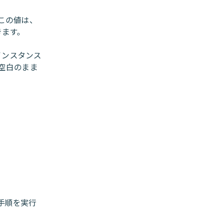
 この値は、
きます。
インスタンス
空白のまま
の手順を実行