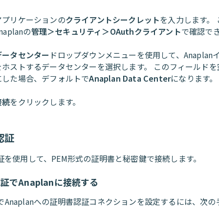
アプリケーションの
クライアントシークレット
を入力します。
naplanの
管理＞セキュリティ＞OAuthクライアント
で確認で
データセンター
ドロップダウンメニューを使用して、Anaplan
をホストするデータセンターを選択します。 このフィールドを
にした場合、デフォルトで
Anaplan Data Center
になります。
接続
をクリックします。
認証
証を使用して、PEM形式の証明書と秘密鍵で接続します。
証でAnaplanに接続する
toでAnaplanへの証明書認証コネクションを設定するには、次