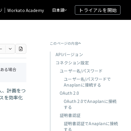
トライアルを開始
日本語
ジ
Workato Academy
このページの内容
ー
APIバージョン
コネクション設定
ある場合
ユーザー名/パスワード
ユーザー名/パスワードで
Anaplanに接続する
人、計画をつ
OAuth 2.0
スを効率化
OAuth 2.0でAnaplanに接続
する
証明書認証
証明書認証でAnaplanに接続
する