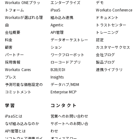
Workato ONEプラッ
エンタープライズ
デモ
トフォーム
iPaaS
Workato Conference
Workatoが選ばれる理
組み込み連携
ドキュメント
由
Agentic
トラストセンター
会社概要
API管理
トレーニング
料金
データオーケストレー
認定
顧客
ション
カスタマーサクセス
パートナー
ワークフローボット
会社ブログ
採用情報
ローコードアプリ
製品ブログ
Workato Cares
B2B/EDI
連携ライブラリ
プレス
Insights
予測可能な価格設定の
データハブ/MDM
コミットメント
Enterprise MCP
学習
コンタクト
iPaaSとは
営業へのお問い合わせ
なぜ組み込みなのか
サポートへのお問い合
API管理とは
わせ
ソフトウェア連携ガイ
オフィスアワー