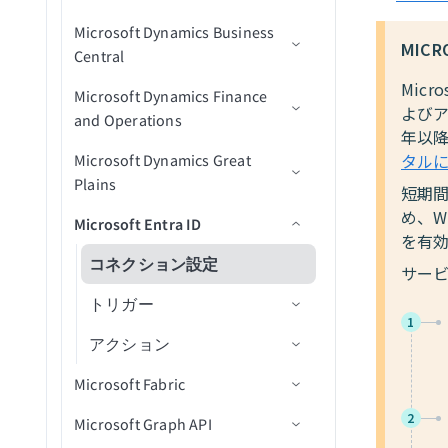
カスタムSQLを使用して行
My Drive内のシートの新規/
レコード作成アクション
イベントから参加者を削除
バケットを一覧表示
タスクを完了にする
レコードの検索
集約ユーザーデータを検索
を選択し、テーブルに挿入
更新済み行
タスクを一覧表示
Greenhouse
Microsoft Dynamics Business
トリガー
コネクション設定
トリガー
コネクション設定
前提条件
ファイルメタデータを更新
ファイルをダウンロード
行を検索
画像からテキストを読み取
レコード詳細を取得
レコードの作成
レコードの削除
（batch）
MIC
（バッチ）
Central
IDでレコード詳細を取得する
オブジェクトを一覧表示
り
従業員のアクセスを取り消
レコードの更新
通話スコアカードを検索
My Drive内のシートの新規/
チケットフォームフィール
Hive
アクション
トリガー
コネクション設定
アクション
トリガー
コネクション設定
ファイルURLを使用してフ
ファイルをエクスポート
行を更新
新規管理者アクティビティ
レコードを一覧表示
レコードの更新
添付ファイルをダウンロー
新規イベント
アクション
IDでイベントを取得
し
Mic
BigQueryでカスタムSQLを
更新済み行（リアルタイ
ドを一覧表示
Microsoft Dynamics Finance
コネクション設定
ァイルをアップロード
バケットを更新
イベント
ド
通話文字起こしを検索
よびア
HubSpot
アクション
トリガー
コネクション設定
アクション
アクション
実行
ファイル権限を取得
ム）
行を一括更新
レコードの追加
新規ウェビナーセッション
レコードの検索
レコードの削除
チャネルを作成
新規レコード
and Operations
レコード検索アクション
終日イベントを作成
レコードの検索
チケットを一覧表示
年以降
トリガー
ファイル内容を使用してフ
オブジェクトメタデータを
新規アプリケーションアク
一意キーでレコード詳細を
通話を検索
IBM Db2
アクション
トリガー
コネクション設定
ジョブIDで行のバッチを取
ファイル権限を一覧表示
Team Drive内のシートの新
レコードの削除
ウェビナー詳細を取得
新規オブジェクト
レコードの更新
レコードを一覧表示
新規/更新済みレコード
レコードの作成
加盟店を登録または登録解
タル
Microsoft Dynamics Great
レコード更新アクション
前提条件
ァイルをアップロード
カレンダーを作成
更新
ティビティイベント
レコードの更新
取得
チケットを移動
アクション
得（batch）
規行
除
新規/更新済みレコード
Plains
ユーザーを検索
短期
IDP by Workato
オブジェクトタイプ
アクション
Custom OAuth profiles
コネクション設定
ファイル権限を削除
レコードを取得
セッションから参加者を取
新規オブジェクト（v3）
オブジェクトの作成
新規/更新済みレコード
レコードの検索
レコードを取得
コネクション設定
IDでカレンダーを取得
ファイルストリーミングで
新規ユーザーイベント
ドキュメントをアップロー
レコードの検索
チケットを復元
め、W
Team Drive内のシートの新
得
加盟店登録のステータスを
新規/更新済みレコード（バ
レコードの作成
Microsoft Entra ID
前提条件
オブジェクトをアップロー
ド
Insightly
Greenhouseコネクションをv3
トリガー
アクション
信頼度スコア
ファイル/フォルダの名前変
モバイルデバイス
新規/更新済みオブジェクト
オブジェクトを作成（v3）
レコードの更新
スコープ
チャンネルにメッセージを
レコードの検索
を有
アクション
カレンダーを一覧表示
規/更新済み行
レコードの更新
取得
ッチ）
ド
エージェントを検索
に移行
更または移動
（v3）
送信
IDによるレコード詳細の取
コネクション設定
コネクション設定
サー
Intercom
アクション
アクション
コネクション設定
レコードを検索
添付ファイルを作成（v3）
レコードの作成
新規レコード
行を挿入
レコードの更新
タスクを作成
添付ファイルをアップロー
得
レコードの作成
リクエスト元を検索
Greenhouse v3オブジェクト対
ファイルまたはフォルダを
New event（リアルタイム）
ユーザーにメッセージを送
アクション
トリガー
ド
Iterable
トリガー
コネクション設定
データを転送
オブジェクトの更新
IDによるレコード詳細の取
新規レコード（バッチ）
レコードを取得
行をアップサート
ドキュメントを処理
応範囲
タスクを更新
検索
信
レコードを一覧表示
レコードを一括作成
1
チケットを検索
得
アクション
データセットレコードをバ
ドキュメントを請求書に適
新規削除済みユーザー
JavaScript
アクション
トリガー
コネクション設定
レコードの更新
オブジェクトを更新（v3）
新規/更新済みレコード
レコードを検索（バッチ）
行を選択
ドキュメントを分類
新規連絡先
ファイル権限を更新
レコードの検索
レコードを取得
リクエスターを更新
ッチでUpsert
用
アクションテンプレートを
Microsoft Fabric
新規グループ
ユーザーライセンスを追加
JDBC
アクション
トリガー
入力フィールドの定義
オブジェクトの検索
新規/更新済みレコード（バ
レコードの作成
カスタムSQLを使用した行
新規組織
連絡先を作成
新規会社
ファイルのアップロード
適用
レコードの更新
レコードの検索
タスクを更新
データセットレコードを一
レコードの作成
または削除
ッチ）
の選択
2
Microsoft Graph API
前提条件
新規/更新済みグループ
Jira
アクション
出力フィールドの定義
コネクション設定
オブジェクトを検索（v3）
レコードを作成（バッチ）
連絡先が更新済み
組織を作成
新規連絡先
会話メモを追加
括でUpsert
レコードの削除
レコードの更新