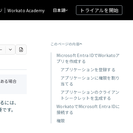
トライアルを開始
日本語
ジ
Workato Academy
このページの内容
ー
Microsoft Entra IDでWorkatoア
プリを作成する
アプリケーションを登録する
アプリケーションに権限を割り
ある場合
当てる
アプリケーションのクライアン
トシークレットを生成する
接続するには、
WorkatoでMicrosoft Entra IDに
必要です。
接続する
権限