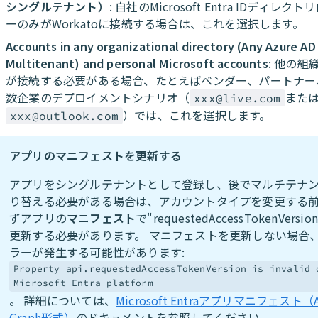
シングルテナント）
: 自社のMicrosoft Entra IDディレ
ーのみがWorkatoに接続する場合は、これを選択します。
Accounts in any organizational directory (Any Azure AD 
Multitenant) and personal Microsoft accounts
: 他の組
が接続する必要がある場合、たとえばベンダー、パートナー
数企業のデプロイメントシナリオ（
また
xxx@live.com
）では、これを選択します。
xxx@outlook.com
アプリのマニフェストを更新する
アプリをシングルテナントとして登録し、後でマルチテナ
り替える必要がある場合は、アカウントタイプを変更する
ずアプリの
マニフェスト
で"requestedAccessTokenVersi
更新する必要があります。 マニフェストを更新しない場合
ラーが発生する可能性があります:
Property api.requestedAccessTokenVersion is invalid 
Microsoft Entra platform
。 詳細については、
Microsoft Entraアプリマニフェスト（Az
Graph形式）
のドキュメントを参照してください。