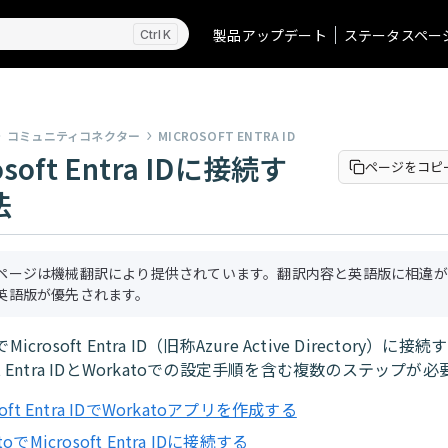
製品アップデート
ステータスペー
K
コミュニティコネクター
MICROSOFT ENTRA ID
osoft Entra IDに接続す
ページをコピ
法
ページは機械翻訳により提供されています。翻訳内容と英語版に相違が
英語版が優先されます。
でMicrosoft Entra ID（旧称Azure Active Directory）に
oft Entra IDとWorkatoでの設定手順を含む複数のステップが
soft Entra IDでWorkatoアプリを作成する
toでMicrosoft Entra IDに接続する