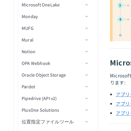
チケットを更新
レコードをバッチで作成
グループを作成
リスト内の新規連絡先
行を削除
Microsoft OneLake
コネクション設定
コネクション設定
新規/更新済みメンバー
3
Jira Service Desk
Javascript FAQ
トリガー
コネクション設定
IDでオブジェクトを取得
レコードの更新
組織が更新済み
商談を作成
新規会話
ユーザーをアーカイブ
レコードを一覧表示
次のドキュメント番号を取
ユーザーを作成
新規フォーム送信
カスタムSQLを実行
Monday
アクション
トリガー
前提条件
新規ユーザー
JMSツール by Workato
アクション
トリガー
コネクション設定
申請を進める
レコードを更新（バッチ）
更新された商談
イベントを作成
新規ユーザー
ユーザーを作成/更新
新規行
得
4
カスタムアクション
クエリ結果をエクスポート
MUFG
アクション
コネクション設定
前提条件
新規/更新済みユーザー
項目ジョブインスタンスを
新しいメール
JSON Transformations by
アクション
アクション
前提条件
候補者を採用済みにする
関連付けを取得（batch）
連絡先を更新
連絡先が更新済み
IDで会話を取得
スケジュール済みクエリ
アクションを選択
削除済みオブジェクト
クエリを使用してレコード
グループを削除
キャンセル
Workato
（real-time）
を検索
Mural
アクション
コネクション設定
前提条件
新規メールメッセージ
レコードの作成
Jiraリアルタイムトリガーの
コネクション設定
候補者を採用済みにする(v3)
会社に関連付けられた連絡
商談にメモを追加
会話が更新済み
ユーザーとして会話に返信
行を挿入（batch）
ユーザーを課題に割り当て
顧客を作成
ユーザーを削除
レコードの作成
JumpCloud
使用
アクション
先を取得（batch）
新規課題をエクスポート
レコードの更新
Notion
トリガー
コネクション設定
前提条件
新規プレゼンス
共有可能なリンクを作成
ファイルをダウンロード
トリガー
アプリケーションを移動(v3)
商談を更新
ユーザーが更新済み
ユーザー別に会話を検索
更新アクション
コメントを作成
顧客リクエストを作成
IDでグループ詳細を取得
レコードの削除
Micr
JWT by Workato
コネクション設定
関連付けを一覧表示
新規/更新済み課題をエクス
JSON変換
OPA Webhook
アクション
アクション
コネクション設定
コネクション設定
シート内の新規行
レコードの削除
ファイルのアップロード
新規アクティビティログ
アクション
アプリケーションを却下
連絡先を検索
ユーザー別にメモを検索
削除アクション
課題を作成
コメントを作成
キュー内の新規メッセージ
（batch）
ポート
IDでユーザー詳細を取得
レコードを取得
LaunchDarkly
トリガー
コネクション設定
（リアルタイム）
Oracle Object Storage
アクション
トリガー
トリガー
ファイルをダウンロード
新規項目
レコードをアーカイブ
アカウント取引照会
Micro
アプリケーションを却下
ユーザーを検索
ユーザー別にセグメントを
カスタムSQLを実行
ユーザーを作成
コメントを一覧表示
メッセージをキューに公開
レコードを関連付け
New event（リアルタイム）
ユーザーライセンスを取得
レコードを一覧表示
ります:
LinkedIn
アクション
アクション
コネクション設定
（v3）
検索
トピック内の新規メッセー
新規オブジェクト
Pardot
アクション
前提条件
レコードを取得
新規項目（リアルタイム）
列値をクリア
入金照会
レコードの作成
新規/更新済みデータベース
新規Webhookイベント
パイプラインを検索
クエリ結果をエクスポート
添付ファイルをダウンロー
IDでコメントを取得
メッセージをトピックに公
レコードを関連付け（バッ
新規課題
ジ（リアルタイム）
グループにメンバーを追加
テーブルを読み込む
レコード
アプリ
MailChimp
コネクション設定
添付ファイルをアップロー
ユーザー別にタグを検索
ド
開
関連付けを作成
JWTを生成
Pipedrive (API v2)
コネクション設定
前提条件
チ）
レコードを一覧表示
グループに移動された新規
レコードの作成
転送リクエスト
レコードの削除
レコードの作成
IDでユーザーを取得
キューを取得
ド
新規課題（バッチ）
アプリ
グループからメンバーを削
アクティビティ実行をクエ
項目
Mapper by Workato
トリガー
コネクション設定
ユーザーを検索
課題の変更ログを取得
キュー内のメッセージを受
関連付けを削除
JWTをデコード
PlusOne Solutions
アクション
コネクション設定
コネクション設定
関連付けを削除（batch）
メールメッセージを移動
レコードの削除
IDによるレコード詳細の取
IDによるレコード詳細の取
キュー内の課題を取得
除
リ
アプリ
新規/更新済みコメント（リ
信
グループに移動された新規
得
得
Marketo
アクション
トリガー
コネクション設定
ユーザーを更新
課題を取得
オブジェクトの作成
新規リード獲得フォーム送
位置指定ファイルツール
トリガー
トリガー
コネクション設定
オブジェクトデータをエク
アルタイム）
レコードの検索
レコードを取得
レコードの作成
サインインセッションを取
オンデマンド項目ジョブを
項目（リアルタイム）
信
スポート（file）
レコードの更新
データベースをクエリ