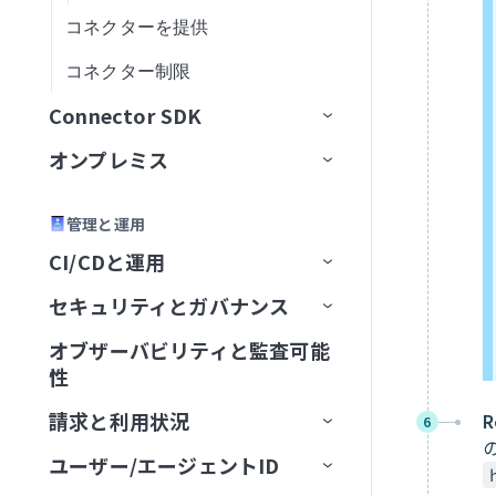
RPA by Workato
アクション
トリガー
コネクション設定
をエクスポート
時間クエリを実行
レコードの検索
レシピ関数を非同期に呼び
アカウントの詳細を取得
新規行
カスタムプロバイダーデー
レコードを取得
ョンワークフローステップ
アルタイム）
コネクターを提供
アクション
アクション
前提条件
レコードをアップロード
レコードを検索
レコードの更新
IDによるレコード詳細の取
新規/更新済みレコード
IDでエージェントを取得
連絡先を一覧表示
QuickBooks Onlineランタイ
出し
アカウント認証情報の更新
マシンセッションを取得
タソースをプッシュ
を更新
Rubyスニペット by Workato
トリガー
コネクション設定
新規/更新済みカスタムレコ
カスタムSQLを実行
レポートからレコードを取
レシピ詳細を取得
新規/更新行
アクションを選択
新規クライアント
得
一括データをインポート
スケジュール済みテーブル
ムエラーのトラブルシュー
に失敗しました
コネクター制限
コネクション設定
レコードの更新
IDによるレコード詳細の取
エージェントを一覧表示
XMLを作成
ードをエクスポート
連絡先を検索
得
レシピ関数を同期的に呼び
プロセスを取得
カスタムプロバイダーの新
アセットをアップロード
クエリ
ティング
Sage Intacct
アクション
アクション
入力
クエリ結果をエクスポート
コネクションを一覧表示
アクションを挿入
新規プロジェクト
通話が終了しました
レコードの検索
得
エンティティを一覧表示
出し
アカウントが切断されまし
規データソースを登録
Connector SDK
トリガー
新規標準レコードをエクス
連絡先を更新
添付ファイルをダウンロー
IDでキューを取得
QuickBooks Onlineコネクシ
た
Salesforce
出力スキーマ
コネクション設定
レシピを一覧表示
更新アクション
新規ユーザー
新規通話録音
発信
ジョブ詳細を取得
レコードの更新
レコードの検索
ポート
データの読み込みとインポ
ド
レシピ関数からデータを返
オンプレミス
プラットフォームクイックス
アクション
ョンエラーのトラブルシュ
新規イベント
連絡先を削除
キュー項目を取得
ート
す
API同時実行しきい値を超過
タート
SAP Concur
コード
トリガー
コネクション設定
ーティング
ジョブを再実行
Upsertアクション
新規/更新済み同期準備済み
新規通話
ページャーメッセージを送
ジョブログを取得（batch）
レコードを初期化
CSVからレコードを作成お
オンプレミスグループ
新規/更新済みレコードバッ
コメントを追加
メールを送信
請求書
信
キューを取得
ファイルプレフィックスで
よび更新
非同期呼び出しの待機
APIポリシークォータ違反
管理と運用
ハウツーガイド
SAP RFC
テストコードタブ
アクション
Custom OAuth profileを作成
コネクション設定
ジョブ履歴を検索
削除アクション
新規会社レベル通話
プロセス詳細を取得
新規AR支払い
チ
オンプレミスエージェント
グループを作成
ドキュメントを検索
チケットをクローズ
メール添付ファイルをダウ
タイムシートが更新済み
SMSを送信
ロボットを取得
CI/CDと運用
APIポリシーレート制限違反
SDKリファレンス
SAP OData
バージョン管理
最初のコネクターを構築
トラブルシューティング
承認プロセス
トリガー
コネクション設定
レシピを検索
カスタムSQLを実行
新規イベント
部門を一覧表示（batch）
新規連絡先
ベンダーを作成
新規/更新済みレコード
ンロード
オンプレミスコネクション
グループステータス
エージェントを追加
レコードを検索（バッチ）
レコードの作成
キュー項目をマーク
セキュリティとガバナンス
Environment
APIリクエストタイムアウト
CLI
SAP SuccessFactors
コネクターを共有
OpenAPI仕様によるコネクタ
コネクターキーリファレン
バッチ操作
アクション
RFC宛先を作成
コネクション設定
スタートレシピ
長時間クエリカスタムSQL
新規SMS
部門別にプロセスを一覧表
新規経費
ベンダーを更新
Intacct実行時エラーのトラ
新しい経費レポートの送信
OPA Smart Shunt
設定
エージェントを実行
概要
Windowsパッケージ
高度なクエリを使用してレ
レコードの削除
の生成
ス
を実行
示(バッチ)
ブルシューティング
フォルダを検索
オブザーバビリティと監査可能
レシピライフサイクルマネジ
セキュリティコンプライアン
概要
デプロイメント承認済み
Connector SDKの制限
SendGrid
Connector SDKのFAQ
はじめに
バルク操作
Concur API移行ガイド
IDocsを設定
Basic認証設定
コネクション設定
コードを検索（バッチ）
レシピを停止
新規請求書
新しい経費レポート
リスト項目を作成
性
メント
スフレームワーク
オンプレミストラブルシュー
エージェントを追加
エージェントを停止
クラウドプロファイル
Linux DEBパッケージ
IDによるレコード詳細の取
API認可
スキーマ用語集
コネクタの拡張
connection
クエリ結果をエクスポート
ジョブを開始
キュー内の項目を検索
ベストプラクティス
デプロイメント完了
ティング
ServiceNow
ガイド
オブジェクト関係
統合ユーザーを作成
クライアント証明書認証設定
ナビゲーションフィールドの
コネクション設定
送信してフローインスタン
新規項目
新規/更新済み経費レポート
ユーザーを作成
得
請求と利用状況
R
オペレーションハブダッシュ
暗号化キー管理
概要
PCI-DSSレベル1
6
エージェントをアップグレード
コネクションプロファイル
Linux RPMパッケージ
データ形式の処理
HTTPメソッド
使用
基本認証
認可
スIDを取得
ジョブを開始
コラボレーターアクセス
デプロイメント失敗
ボード
オンプレミスの制限
SFTP
リファレンス
セットアップとインストールの
リアルタイムトリガー
IDoc権限
OAuth2セットアップ
アクション
コネクション設定
CLI - test: lambda
新規プロジェクト
新規/更新済み請求書
ユーザーを作成（batch）
レコードを一覧表示
ユーザー/エージェントID
コネクション認証情報
プラットフォームのエディション
レシピバージョン
ISO 27001
Enterprise Key Management
設定
FAQ
macOSパッケージ
アクションの構築
利用可能なRubyメソッド
問題
トリガー
APIキー
JSONの処理
test
ESSジョブリクエストを送
キュー項目の処理を開始
アセットのデプロイ
デプロイメント拒否
と機能
プラン利用状況を監視