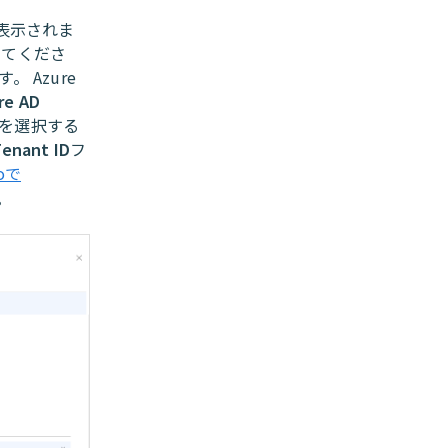
表示されま
してくださ
 Azure
re AD
を選択する
Tenant ID
フ
toで
。