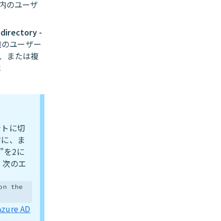
クトリ内のユーザ
directory -
織のユーザー
、または複
は
ントに切
前に、ま
on"を2に
、次のエ
on the
ure AD