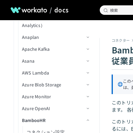
を設定
Marketo Leads and Activity Ops
Google Driveを設定
ページでデータピルを使用
レシピ出力を変数に入力
トリガー
ボタンクリック
グ
リクエストおよび承認機能
Amazon SQS
アクション
アクション
コネクション設定
エントリを追加
テキストを解析
新規または更新済みレコー
レコードの作成
新規CSVファイル
/
docs
カスタムフィールド検証
Webページを開く
検索
を有効化
Marketo Program Ops
ド
Greenhouseを設定
URLパラメータでフォームに
変数を削除
アクション
ドロップダウン値の変更
新しいコンポーネントイベ
データエンリッチメント
Analytics Cloud（Wave
トリガー
コネクション設定
グループを追加
テキストを要約
レコードの削除
新規ファイル
ファイルをアップロード
オブジェクトの作成
事前入力
レシピデータソースを使用す
タスクを完了
ント
リクエストテーブル設定を
Microsoft PowerPoint
Analytics）
（非ストリーミング）
HiBobを設定
テーブル行の選択
ワークフローステージを変
るドロップダウン
アクション
トリガー
エントリを削除
テキストを翻訳
レコードを取得
新規ファイルスライス
オブジェクトの削除
新規メッセージ
構成
公開送信フォーム
データをテーブルに保存
新規コンポーネントイベン
更
Microsoft Teams Conversations
Anaplan
ファイルをアップロード
HubSpotを設定
レシピデータソースを使用す
ト(ドロップダウン)
コネクター
アクション
ユーザーアカウントを無効
レコードを一覧表示
オブジェクトを取得
メッセージを公開
新規メッセージ
（ストリーミング）
リクエストを作成
Bam
るテーブル
Microsoft Word
Apache Kafka
コネクション設定
化
Intercomを設定
新しいコンポーネントイベ
トラブルシューティング
レコードの検索
オブジェクトを一覧表示
メッセージを送信
ファイルをダウンロード
タスクをユーザーに割り当
従業
ント（テーブルウィジェッ
Miro
Asana
アクション
コネクション設定
ユーザーを組織単位に移動
Jiraを設定
て
レコードの更新
一括メールを送信
メッセージを送信（バッ
ランタイムのトラブルシュ
ト）
ファイルを一覧表示
Namely End User
AWS Lambda
トリガー
コネクション設定
グループからユーザーを削
チ）
ーティング
ダンプファイルをダウンロ
Marketoを設定
ワークフロータスクをプロ
メールを送信
新規リクエスト
除
ファイルを削除
ード
この
グラムで完了
Namely Workforce Intelligence
Azure Blob Storage
アクション
トリガー
コネクション設定
メッセージを受信
新規メッセージ
NetSuite2を設定
は、
オブジェクトの更新
新規/更新済みリクエスト
エントリ名を変更
バケットの作成
ファイルをダウンロード
リクエストを削除
Notion Databases
Azure Monitor
アクション
出力スキーマ定義
コネクション設定
メッセージを削除
新規メッセージ（バッチ）
メッセージを公開
新規イベント
Oracleを設定
このトリ
グループを検索
事前署名付きURLを生成
データエクスポートバッチ
アクティビティ履歴を取得
Notionページ
Azure OpenAI
JSON出力定義
トリガー
コネクション設定
メッセージを公開（バッ
新規/更新済みタスク
セクションにタスクを追加
ます。 
Oracle Fusion Cloudを設定
を実行
（batch）
ユーザーにパスワードを設
ファイル名を変更
チ）
Oktaエンドユーザー
BambooHR
プリミティブ出力
アクション
アクション
コネクション設定
サブタスクを作成
新規Blob(リアルタイム)
このトリ
Outreachを設定
定
データインポートバッチを
ユーザーデータを取得
るには、B
実行
OneDrive
アクション
コネクション設定
タグを作成
New event（リアルタイム）
コンテナーを作成
カスタムログを挿入