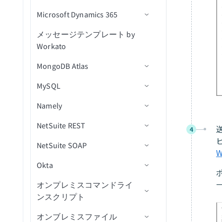
信
スポート（file）
Microsoft Dynamics 365
アクション
アクション
コネクション設定
課題コメントを取得
オブジェクトの削除
IDでリード獲得フォーム応
キャンペーンが作成されま
新規/更新済み課題（リアル
（batch）
答を取得
した
CRMデータをインポート
タイム）
メッセージテンプレート by
セルフサービスフローステッ
コネクション設定
IDでオブジェクトを取得
サブスクライバーを追加
オブジェクトにマッピング
（file）
Workato
プ
課題スキーマを取得
リード獲得フォーム回答を
キャンペーンが開封されま
新規/更新済みワークログ
トリガー
オブジェクトを一覧表示
サブスクライバータグを追
検索
した
リスト内の連絡先を取得
（リアルタイム）
MongoDB Atlas
トリガー
ユーザー詳細を取得
加
アクション
（batch）
ID別にオブジェクトを一覧
削除済みオブジェクト
キャンペーンアクション
キャンペーンが送信されま
課題が更新済み
MySQL
アクション
コネクション設定
割り当て可能なユーザーを
表示
サブスクライバーアクティ
新規リードをエクスポート
した
リストに連絡先を追加（バ
新規または新規/更新済みレ
ケースをクローズ
検索（バッチ）
ビティを取得
（bulk）
課題が更新済み（バッチ）
Namely
アクション
コネクション設定
ッチ）
ユーザーをロック
スマートキャンペーンを有
コードをエクスポート
新規リスト
オブジェクトの作成
課題を検索（バッチ）
サブスクライバータグを取
新規/更新済みリードをエク
効化
（bulk）
NetSuite REST
カスタムフィルタークエリの
トリガー
コネクション設定
ワークフローに連絡先を追
ユーザーMFAをリセット
ドキュメントを削除
新規購読者
得
スポート（bulk）
4
オブジェクトを作成（バッ
使用
加
JQLで課題を検索（バッ
カスタムアクティビティを
エンティティの変更を監視
NetSuite SOAP
アクション
トリガー
コネクション設定
トリガーコマンドを実行
チ）
ドキュメントを挿入
新規行
チ）
新規または更新済み購読者
購読者を削除
リストに追加されたリード
追加（バッチ）
データ型付けの制限
リストから連絡先を削除
エンティティの変更を監視
を監視(バッチ)
Okta
アクション
トリガー
コネクション設定
オブジェクトの検索
オブジェクトIDを取得
ドキュメントをレプリケー
新規/更新行
アクションを選択
新規従業員プロファイル
（バッチ）
コメントを更新
キャンペーンを検索
リストにリードを追加（バ
(バッチ)
ト
新規セルフサービスフロー
ッチ）
オンプレミスコマンドライ
アクション
トリガー
コネクション設定
従業員IDでユーザーを検索
オブジェクトスキーマの取
スケジュール済みクエリ
アクションを挿入
新規または更新済み従業員
ステータス投稿を作成
新規分類レコード
連絡先を削除
課題を更新
購読者を検索
新規オブジェクト
ステップ（リアルタイム）
ンスクリプト
得
ドキュメントを検索
プロファイル
オブジェクトをファイルに
アクション
トリガー
ユーザーのロックを解除
更新アクション
IDで従業員プロファイル詳
新規カスタムレコード
レコードの作成
新規分類レコード
エンゲージメントを作成
課題ステータスを更新
タグを検索
新規オブジェクト（リアル
新規リードアクティビティ
一括エクスポート（バル
オンブレミスファイル
コネクション設定
オブジェクトの検索
ドキュメントを更新
新規イベント
細を取得
タイム）