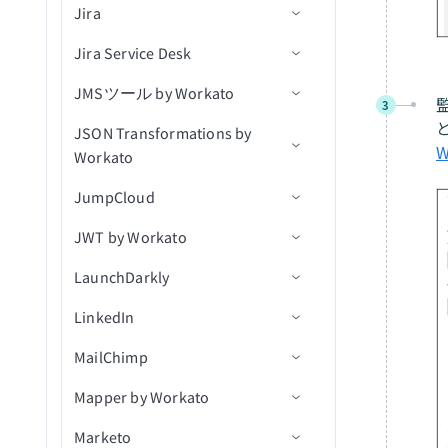
Jira
アクション
出力フィールドの定義
コネクション設定
オブジェクトを検索（v3）
レコードを作成（バッチ）
連絡先が更新済み
組織を作成
新規連絡先
会話メモを追加
レコードの削除
リスト内の新規連絡先
行を削除
Jira Service Desk
Javascript FAQ
トリガー
コネクション設定
IDでオブジェクトを取得
レコードの更新
組織が更新済み
商談を作成
新規会話
ユーザーをアーカイブ
レコードを一覧表示
新規フォーム送信
カスタムSQLを実行
JMSツール by Workato
アクション
トリガー
コネクション設定
申請を進める
レコードを更新（バッチ）
更新された商談
イベントを作成
新規ユーザー
ユーザーを作成/更新
新規行
3
クエリ結果をエクスポート
JSON Transformations by
アクション
アクション
前提条件
候補者を採用済みにする
関連付けを取得（batch）
連絡先を更新
連絡先が更新済み
IDで会話を取得
スケジュール済みクエリ
アクションを選択
削除済みオブジェクト
Workato
（real-time）
Jiraリアルタイムトリガーの
コネクション設定
候補者を採用済みにする(v3)
会社に関連付けられた連絡
商談にメモを追加
会話が更新済み
ユーザーとして会話に返信
行を挿入（batch）
ユーザーを課題に割り当て
顧客を作成
JumpCloud
使用
アクション
先を取得（batch）
新規課題をエクスポート
トリガー
アプリケーションを移動(v3)
商談を更新
ユーザーが更新済み
ユーザー別に会話を検索
更新アクション
コメントを作成
顧客リクエストを作成
JWT by Workato
コネクション設定
関連付けを一覧表示
新規/更新済み課題をエクス
JSON変換
アクション
アプリケーションを却下
連絡先を検索
ユーザー別にメモを検索
削除アクション
課題を作成
コメントを作成
キュー内の新規メッセージ
（batch）
ポート
LaunchDarkly
トリガー
コネクション設定
（リアルタイム）
アプリケーションを却下
ユーザーを検索
ユーザー別にセグメントを
カスタムSQLを実行
ユーザーを作成
コメントを一覧表示
メッセージをキューに公開
レコードを関連付け
New event（リアルタイム）
LinkedIn
アクション
アクション
コネクション設定
（v3）
検索
トピック内の新規メッセー
新規オブジェクト
パイプラインを検索
クエリ結果をエクスポート
添付ファイルをダウンロー
IDでコメントを取得
メッセージをトピックに公
レコードを関連付け（バッ
新規課題
ジ（リアルタイム）
MailChimp
コネクション設定
添付ファイルをアップロー
ユーザー別にタグを検索
ド
開
関連付けを作成
JWTを生成
チ）
IDでユーザーを取得
キューを取得
ド
新規課題（バッチ）
Mapper by Workato
トリガー
コネクション設定
ユーザーを検索
課題の変更ログを取得
キュー内のメッセージを受
関連付けを削除
JWTをデコード
関連付けを削除（batch）
キュー内の課題を取得
新規/更新済みコメント（リ
信
Marketo
アクション
トリガー
コネクション設定
ユーザーを更新
課題を取得
オブジェクトの作成
新規リード獲得フォーム送
オブジェクトデータをエク
アルタイム）