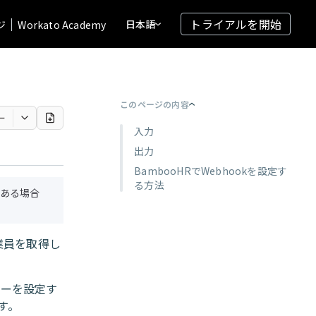
トライアルを開始
日本語
ジ
Workato Academy
このページの内容
ー
入力
出力
BambooHRでWebhookを設定す
る方法
ある場合
業員を取得し
ガーを設定す
す。