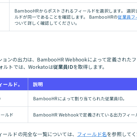
BambooHRからポストされるフィールドを選択します。 選
ィ
ルドが同一であることを確認します。 BambooHRの
従業員フ
ついて詳しく確認してください。
ョンの出力は、BambooHR Webhookによって定義された
ォルトでは、Workatoは
従業員ID
を取得します。
ィールド。
説明
D
BambooHRによって割り当てられた従業員ID。
ィールド
BambooHR Webhookで定義されている出力フィ
ィールドの完全な一覧については、
フィールド名
を参照してく