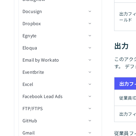
ファイルメタデータを作成
プロジェクト内の図面エク
フォルダ
請求書を送信
レコードの更新
カスタム従業員レポートを
Docusign
アクション
トリガー
コネクション設定
スポートをダウンロード
メッセージ詳細を取得
オブジェクトアクション
新規行（バッチ）
出力フ
ファイル共有リンクを作成
作成
フォルダ内の新規イベント
ールド
Dropbox
アクション
コネクション設定
プロジェクト内の図面をエ
（リアルタイム）
人物詳細を取得
発注書アクション
カスタムSQL経由の新規行
行を削除（batch）
新規従業員
フォルダを作成
IDで会社従業員レポートを
クスポート
（バッチ）
Egnyte
トリガー
コネクション設定
取得
フォルダ内の新規/更新済み
ルーム詳細を取得
サプライヤーアクション
クエリ結果をエクスポート
新規休暇
従業員を作成
フォルダ共有リンクを作成
プロジェクト内のドキュメ
署名イベント
カスタムSQL経由の新規/更
出力
Eloqua
アクション
トリガー
コネクション設定
投稿メッセージ
統合アクション
行を挿入
新規タイムシート
リソースを作成
新規ドキュメントイベント
ントを取得
署名リクエストを作成
新済み行（バッチ）
フォルダ内の新規/更新済み
このアクシ
Email by Workato
アクション
トリガー
コネクション設定
ルームを更新
カスタムSQLを実行
販売データを作成
新規ドキュメント受信
テンプレートからドラフト
新規/更新済みファイル
プロジェクト内の図面エク
ファイルメタデータ
ファイルメタデータを削除
す。 デフ
エンベロープを作成
スポートステータスを取得
Eventbrite
アクション
トリガー
メール by Workatoのランタイ
行を選択
タスクを作成
新規受信者イベント
新規/更新済みCSV
ファイルをダウンロード
新規/更新済み/削除済みイ
ファイルまたはフォルダを
ムエラーのトラブルシューテ
ドキュメントを作成/送信
ベント
フォルダコンテンツを取得
削除
出力フ
Excel
アクション
コネクション設定
カスタムSQLを使用した行
リソースを取得
CSVファイル内の新規行
ファイルを検索
ファイルをコピーまたは移
トリガー
ィング
の選択
ドキュメントをダウンロー
動
プロジェクト内のフォルダ
ファイルをダウンロード
Facebook Lead Ads
トリガー
コネクション設定
従業員を検索
新規ファイルリビジョン
ファイル移動/名前変更アク
レコードの作成
従業員I
ド
情報を取得
行を更新
ション
フォルダをコピーまたは移
ファイルコメントを取得
FTP/FTPS
アクション
アクション
コネクション設定
リソースを検索
レコードの更新
イベントへの新規参加者登
エンベロープを取得
動
プロジェクト内の課題を取
（batch）
出力フ
ボリュームにファイルをア
ファイルアップロードアク
録
GitHub
トリガー
前提条件
得（V2）
業務単位を検索
レコードを検索
連絡先リストを作成
ワークブックを検索
ップロード
エンベロープの受信者を取
ション
フォルダを作成
ファイルダウンロードURL
新規連絡先作成
得
従業員フ
Gmail
アクション
コネクション設定
コネクション設定
プロジェクト内のオブジェ
を取得
従業員を更新
レコードを取得
連絡先を作成/更新
ワークシートを一覧表示
新規リード
CSVファイルアクション
選択したフォルダからファ