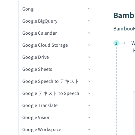
クトを取得
新規イベント作成
テンプレートを取得
イルをダウンロード
Gong
トリガー
トリガー
コネクション設定
ファイルメタデータを取得
リソースを更新
レコードの削除
イベント参加者を取得
テーブルを一覧表示
Adset Insightsを取得
フォルダアクション
Bam
プロジェクト詳細を取得
イベントの新規注文
エンベロープ内のドキュメ
イベント詳細を取得
Google BigQuery
アクション
アクション
トリガー
コネクション設定
署名リクエストを取得
従業員を関連付け
イベントを検索
テーブルを追加
キャンペーンInsightsを取得
ディレクトリ内の新規CSV
クローズされた課題
ントを一覧表示（一括）
Bambo
プロジェクト内の課題を検
イベントに登録された新規/
ファイルトリガー
オブジェクト詳細を取得
Google Calendar
アクション
トリガー
コネクション設定
フォルダ項目を一覧表示(バ
従業員の関連付けを解除
ワークシートを追加
Adsetを一覧表示
ファイルダウンロードアク
新規課題
課題にコメントを作成
新しいメール
索（V2）
更新済み参加者
エンベロープを一覧表示
ッチ)
ディレクトリ内の新規また
ション
オブジェクトを検索（バッ
1
Google Cloud Storage
アクション
トリガー
コネクション設定
（一括）
セルを取得
キャンペーンを一覧表示
新規プルリクエスト
課題を作成
メールを送信
新規通話(リアルタイム)
プロジェクト内のオブジェ
イベントに登録された新規/
は更新済みCSVファイルト
チ）
署名リクエストを一覧表示
大容量ファイルダウンロー
クトを検索
更新済み参加者（リアルタ
リガー
Google Drive
アクション
トリガー
コネクション設定
テンプレートを一覧表示
行を取得
新規または更新済み課題コ
課題またはPRの詳細を取得
添付ファイルをダウンロー
通話を追加
新規行
(バッチ)
ドアクション
ファイルのアップロード
イム）
（一括）
メント
ド
プロジェクト内の課題を更
Google Sheets
アクション
アクション
コネクション設定
行を追加
refのステータスを一覧表示
通話メディアを追加
新規行（バッチ）
行を挿入
新規イベント
他のユーザーのファイルま
ファイル情報取得アクショ
新（V2）
イベントの新規/更新済み注
エンベロープを再送信
新規または更新済み課題
たはフォルダ名を変更
ン
Google Speech to テキスト
トリガー
コネクション設定
文
行を更新
課題とプルリクエストを検
コンテンツ共有エンゲージ
新規ジョブ完了
行を挿入（batch）
新規/更新済みイベント
イベントを作成
バケットの作成
プロジェクト内のオブジェ
テンプレートを使用してド
新規または更新済みマイル
索
メントイベントを作成
ファイルまたはフォルダの
ディレクトリ内ファイル一
Google テキスト to Speech
アクション
トリガー
コネクション設定
クトを更新
行を削除
スケジュール済みクエリ
ファイルからデータを読み
イベント開始
イベントを検索（バッチ）
バケットを削除
新規アクティビティ
キュメントを送信
ストーン
名前変更/移動
覧表示アクション
課題を更新
コンテンツビューイベント
（バッチ）
込む
Google Translate
アクション
アクション
コネクション設定
ドキュメントをプロジェク
イベント終了
イベントを更新
オブジェクトの削除
新規CSVファイル
ファイル権限を追加
My Drive内のシートの新規
IDでエンベロープを送信
新規または更新済みプルリ
を作成
署名リクエストを再送信
ファイル削除アクション
トにアップロード
行を選択（バッチ）
行
クエスト
Google Vision
アクション
コネクション設定
イベントを削除
オブジェクトをダウンロー
新規ファイル/フォルダ
ファイルをコピー
行を追加
短い音声をテキストに変換
エンベロープを無効化
カスタムアクションイベン
ファイルまたはフォルダを
ファイル名変更アクション
カスタムSQLを使用して行
ド
My Drive内のシートの新規
トを作成
Google Workspace
アクション
コネクション設定
検索（バッチ）
イベントに参加者を追加
フォルダ階層内の新規ファ
フォルダを作成
行を一括追加
テキストを音声に変換
を選択（バッチ）
行（リアルタイム）
ファイルアップロードアク