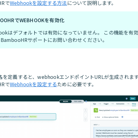
HRで
Webhookを設定する方法
について説明します。
BOOHRでWEBHOOKを有効化
hookはデフォルトでは有効になっていません。 この機能を有
BambooHRサポートにお問い合わせください。
名
を定義すると、webhookエンドポイントURLが生成されま
HRで
Webhookを設定する
ために必要です。