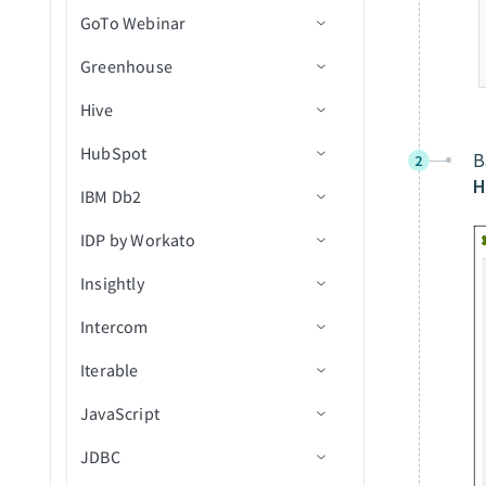
（バッチ）
バケットを取得
イル/フォルダ
IDで通話を取得
GoTo Webinar
アクション
コネクション設定
CSVファイルを更新
ション
ファイルを削除
行を取得
テキストを翻訳
カスタムSQLを使用して行
My Drive内のシートの新規/
イベントから参加者を削除
バケットを一覧表示
集約ユーザーデータを検索
を選択し、テーブルに挿入
更新済み行
Greenhouse
トリガー
コネクション設定
ファイルメタデータを更新
ファイルをダウンロード
行を検索
画像からテキストを読み取
（batch）
（バッチ）
オブジェクトを一覧表示
り
通話スコアカードを検索
My Drive内のシートの新規/
Hive
アクション
トリガー
コネクション設定
ファイルURLを使用してフ
ファイルをエクスポート
行を更新
新規管理者アクティビティ
IDでイベントを取得
BigQueryでカスタムSQLを
更新済み行（リアルタイ
ァイルをアップロード
バケットを更新
イベント
通話文字起こしを検索
HubSpot
アクション
トリガー
コネクション設定
実行
ファイル権限を取得
ム）
行を一括更新
レコードの追加
新規ウェビナーセッション
2
終日イベントを作成
ファイル内容を使用してフ
オブジェクトメタデータを
新規アプリケーションアク
H
通話を検索
IBM Db2
アクション
トリガー
コネクション設定
ジョブIDで行のバッチを取
ファイル権限を一覧表示
Team Drive内のシートの新
レコードの削除
ウェビナー詳細を取得
新規オブジェクト
ァイルをアップロード
カレンダーを作成
更新
ティビティイベント
得（batch）
規行
ユーザーを検索
IDP by Workato
オブジェクトタイプ
アクション
Custom OAuth profiles
コネクション設定
ファイル権限を削除
レコードを取得
セッションから参加者を取
新規オブジェクト（v3）
オブジェクトの作成
新規/更新済みレコード
IDでカレンダーを取得
ファイルストリーミングで
新規ユーザーイベント
Team Drive内のシートの新
得
オブジェクトをアップロー
Insightly
Greenhouseコネクションをv3
トリガー
アクション
信頼度スコア
ファイル/フォルダの名前変
モバイルデバイス
新規/更新済みオブジェクト
オブジェクトを作成（v3）
レコードの更新
スコープ
カレンダーを一覧表示
規/更新済み行
ド
に移行
更または移動
（v3）
Intercom
アクション
アクション
コネクション設定
レコードを検索
添付ファイルを作成（v3）
レコードの作成
新規レコード
行を挿入
タスクを作成
Greenhouse v3オブジェクト対
ファイルまたはフォルダを
New event（リアルタイム）
Iterable
トリガー
コネクション設定
データを転送
オブジェクトの更新
IDによるレコード詳細の取
新規レコード（バッチ）
レコードを取得
行をアップサート
ドキュメントを処理
応範囲
タスクを更新
検索
得
JavaScript
アクション
トリガー
コネクション設定
レコードの更新
オブジェクトを更新（v3）
新規/更新済みレコード
レコードを検索（バッチ）
行を選択
ドキュメントを分類
新規連絡先
ファイル権限を更新
アクションテンプレートを
JDBC
アクション
トリガー
入力フィールドの定義
オブジェクトの検索
新規/更新済みレコード（バ
レコードの作成
カスタムSQLを使用した行
新規組織
連絡先を作成
新規会社
ファイルのアップロード
適用
ッチ）
の選択