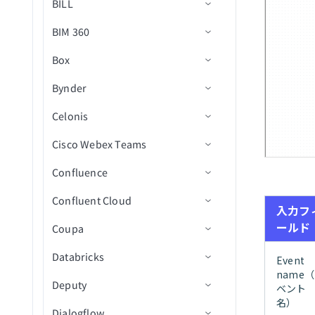
BILL
を作成
Stripe Billing Operations
ワークスペースを一覧表示
BIM 360
コネクション設定
休暇申請を作成/更新
Trello
(バッチ)
Box
トリガー
コネクション設定
テーブルレコードを削除
WordPress Content Operations
プロジェクトを検索（バッ
チ）
Bynder
アクション
トリガー
コネクション設定
従業員を更新
新規レコード
Workday End User
タグを検索（バッチ）
Celonis
アクション
トリガー
コネクション設定
従業員のテーブルレコード
新規/更新済みレコード
レコードを検索（バッチ）
プロジェクトフォルダ内の
X Social Listening and Research
を更新
新規または更新済みドキュ
タスクを検索（バッチ）
Cisco Webex Teams
アクション
トリガー
コネクション設定
請求書に明細を追加
プロジェクトで課題を作成
フォルダ内の新規/更新済み
YouTube Creator
メント
休暇申請ステータスを更新
（V2）
ファイル
タスクを更新
Confluence
アクション
コネクション設定
レコードの作成
ファイルにコメントを追加
新規アセット
Zendesk Knowledge Base
フォルダおよびサブフォル
IDで従業員詳細を取得
プロジェクトでオブジェク
フォルダ内の新規CSVファ
ダ内の新規または更新済み
Confluent Cloud
トリガー
コネクション設定
レコードの削除
署名リクエストをキャンセ
新規/更新済みアセット
レコードの検索
Zendesk Ticket Management
トを作成
イル（バッチ）
入力フ
ドキュメント
ディレクトリ内の従業員を
ル
ールド
Coupa
アクション
アクション
コネクション設定
支払いデータを取得
IDによるレコード詳細の取
新規メッセージ
Zoom Meetings
一覧表示
プロジェクト内のコストド
フォルダ内の新規/更新済み
プロジェクト内の新規また
ファイルまたはフォルダを
得
キュメントをダウンロード
CSVファイル（バッチ）
Databricks
トリガー
コネクション設定
IDによるレコード詳細の取
は更新済み課題（V2）
新規ボタン送信
ルームにユーザーを追加
ページを作成
Event
ZoomInfo B2B Intelligence
休暇リクエストを一覧表示
コピー
得
アセットをアップロード
name
プロジェクト内のドキュメ
CSVファイル内の新規行
Deputy
アクション
トリガー
コネクション設定
プロジェクト内の新規また
ルームを作成
タスクを作成
新規メッセージ
ベント
従業員のテーブルレコード
コラボレーションを作成
ントをダウンロード
レコードの更新
は更新済みオブジェクト
アセットをダウンロード
名）
を取得
フォルダ内の新規/更新済み
Dialogflow
アクション
トリガー
コネクション設定
添付ファイル詳細を取得
ページを検索
新規メッセージ（バッチ）
メッセージを公開
オブジェクトトリガー