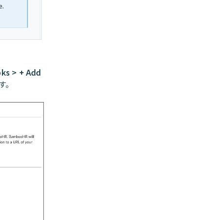
ks > + Add
す。