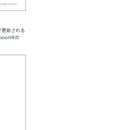
が更新される
ooHRの