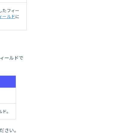
択したフィー
ィールド
に
フィールドで
ールド。
ださい。