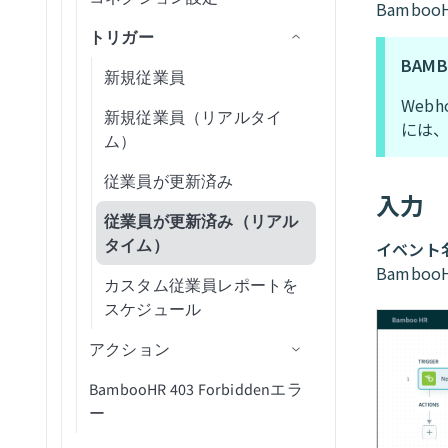
Salesforceを設定
（batch）
エントリを更新
Bamboo
削除バッチを実行
Outlook Calendar
トリガー
タスクを作成
Blobコンテンツをダウンロ
カスタムログを送信
テキストプロンプトを完了
SAP Data Agentを設定
ユーザーを招待
ード
BAM
プロセスバッチを実行
Outlook Contacts
IDで人物詳細を取得
画像を生成
新規従業員
ServiceNowを設定
SAP Table Reader
データをコンポーネントに
事前署名付きURLを生成
Web
返す
ファイルのアップロード
Outlook Email
IDでプロジェクト詳細を取
テキスト埋め込みを生成
新規従業員（リアルタイ
Shopifyを設定
SAP BW OHDの設定
には、
得
Blobプロパティを取得
ム）
ユーザーを削除
Outreach Sales Engagement
ChatGPTにメッセージを送
Snowflakeを設定
トラブルシューティング
プロジェクトセクションを
コンテナプロパティを取得
信
従業員が更新済み
リクエストを検索（バッ
QuickBooks Online AP and
入力
SQL Serverを設定（宛先）
取得（batch）
チ）
Expenses
Blobを検索
従業員が更新済み（リアル
SQL Serverを設定（ソース）
IDでタスク詳細を取得
タイム）
イベント
リクエストを共有
QuickBooks Online Billing and AR
コンテナーを検索
Bamboo
Stripeを設定
タグ付きのすべてのタスク
カスタム従業員レポートを
リクエストを更新
Salesforce Sales Explorer
blobメタデータを更新
を一覧表示（batch）
スケジュール
Workdayを設定
共有解除リクエスト
Shopify Orders and Fulfillment
blobをアップロード
アクション
ユーザーを一覧表示(バッ
Workday RaaSを設定
チ)
Slack
BambooHR 403 Forbiddenエラ
従業員を作成
Zendeskを設定
ー
プロジェクトタスクを一覧
Snowflake Data Explorer
従業員のテーブルレコード
表示(バッチ)
Zuoraを設定