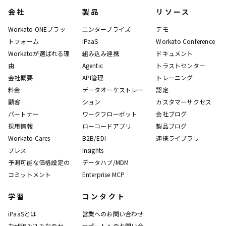
会社
製品
リソース
Workato ONEプラッ
エンタープライズ
デモ
トフォーム
iPaaS
Workato Conference
Workatoが選ばれる理
組み込み連携
ドキュメント
由
Agentic
トラストセンター
会社概要
API管理
トレーニング
料金
データオーケストレー
認定
顧客
ション
カスタマーサクセス
パートナー
ワークフローボット
会社ブログ
採用情報
ローコードアプリ
製品ブログ
Workato Cares
B2B/EDI
連携ライブラリ
プレス
Insights
予測可能な価格設定の
データハブ/MDM
コミットメント
Enterprise MCP
学習
コンタクト
iPaaSとは
営業へのお問い合わせ
なぜ組み込みなのか
サポートへのお問い合