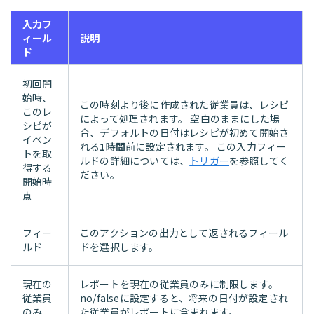
入力フ
ィール
説明
ド
初回開
始時、
この時刻より後に作成された従業員は、レシピ
このレ
によって処理されます。 空白のままにした場
シピが
合、デフォルトの日付はレシピが初めて開始さ
イベン
れる
1時間
前に設定されます。 この入力フィー
トを取
ルドの詳細については、
トリガー
を参照してく
得する
ださい。
開始時
点
フィー
このアクションの出力として返されるフィール
ルド
ドを選択します。
現在の
レポートを現在の従業員のみに制限します。
従業員
no/falseに設定すると、将来の日付が設定され
のみ
た従業員がレポートに含まれます。