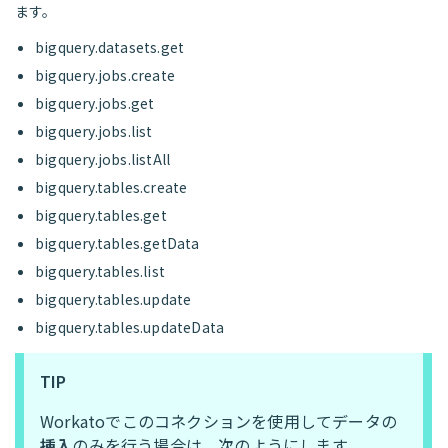
ます。
bigquery.datasets.get
bigquery.jobs.create
bigquery.jobs.get
bigquery.jobs.list
bigquery.jobs.listAll
bigquery.tables.create
bigquery.tables.get
bigquery.tables.getData
bigquery.tables.list
bigquery.tables.update
bigquery.tables.updateData
TIP
Workatoでこのコネクションを使用してデータの
挿入
のみを行う場合は、次のようにします。