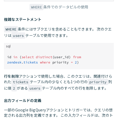
条件でのデータピルの使用
WHERE
複雑なステートメント
条件にはサブクエリを含めることもできます。 次のクエ
WHERE
リは
テーブルで使用できます。
users
sql
id 
in
 (
select distinct
(user_id) 
from
zendesk
.
tickets
 where
 priority 
=
 2
)
行を削除
アクションで使用した場合、このクエリは、関連付けら
れた
テーブル内の少なくとも1つの行の
列
tickets
priority
に値
がある
テーブル内のすべての行を削除します。
2
users
出力フィールドの定義
一部のGoogle BigQueryアクションとトリガーでは、クエリの想
定される出力列を定義できます。 この入力フィールドは、次のト