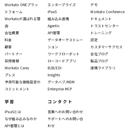
Workato ONEプラッ
エンタープライズ
デモ
トフォーム
iPaaS
Workato Conference
Workatoが選ばれる理
組み込み連携
ドキュメント
由
Agentic
トラストセンター
会社概要
API管理
トレーニング
料金
データオーケストレー
認定
顧客
ション
カスタマーサクセス
パートナー
ワークフローボット
会社ブログ
採用情報
ローコードアプリ
製品ブログ
Workato Cares
B2B/EDI
連携ライブラリ
プレス
Insights
予測可能な価格設定の
データハブ/MDM
コミットメント
Enterprise MCP
学習
コンタクト
iPaaSとは
営業へのお問い合わせ
なぜ組み込みなのか
サポートへのお問い合
API管理とは
わせ