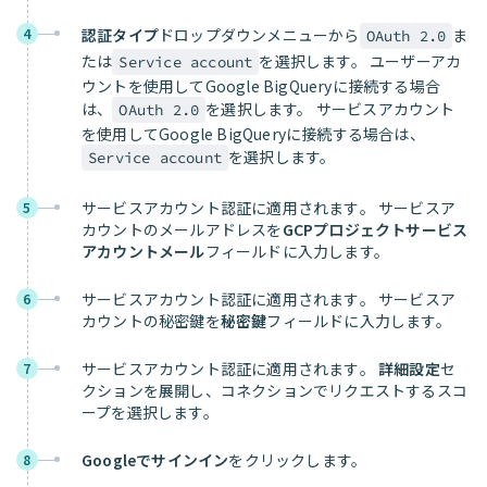
4
認証タイプ
ドロップダウンメニューから
ま
OAuth 2.0
たは
を選択します。 ユーザーアカ
Service account
ウントを使用してGoogle BigQueryに接続する場合
は、
を選択します。 サービスアカウント
OAuth 2.0
を使用してGoogle BigQueryに接続する場合は、
を選択します。
Service account
サービスアカウント認証に適用されます
。 サービスア
5
カウントのメールアドレスを
GCPプロジェクトサービス
アカウントメール
フィールドに入力します。
サービスアカウント認証に適用されます
。 サービスア
6
カウントの秘密鍵を
秘密鍵
フィールドに入力します。
サービスアカウント認証に適用されます
。
詳細設定
セ
7
クションを展開し、コネクションでリクエストするスコ
ープを選択します。
Googleでサインイン
をクリックします。
8