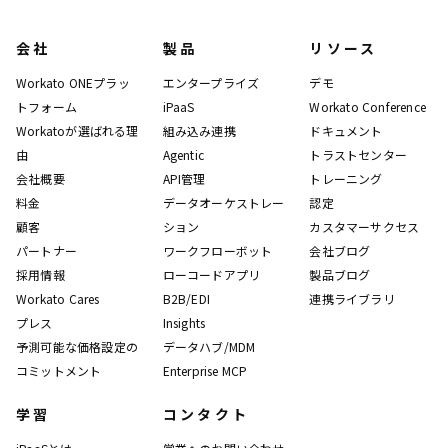
会社
製品
リソース
Workato ONEプラッ
エンタープライズ
デモ
トフォーム
iPaaS
Workato Conference
Workatoが選ばれる理
組み込み連携
ドキュメント
由
Agentic
トラストセンター
会社概要
API管理
トレーニング
料金
データオーケストレー
認定
顧客
ション
カスタマーサクセス
パートナー
ワークフローボット
会社ブログ
採用情報
ローコードアプリ
製品ブログ
Workato Cares
B2B/EDI
連携ライブラリ
プレス
Insights
予測可能な価格設定の
データハブ/MDM
コミットメント
Enterprise MCP
学習
コンタクト